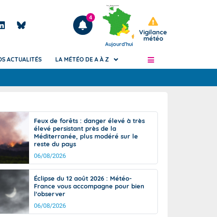
4
Vigilance
météo
Aujourd'hui
OS ACTUALITÉS
LA MÉTÉO DE A À Z
Articles
ngers
Feux de forêts : danger élevé à très
Phénomènes dangereux de J+2 à J+7
élevé persistant près de la
civile
Méditerranée, plus modéré sur le
Avertissement pluies intenses à l'échelle
reste du pays
des communes (Apic)
és
06/08/2026
Bulletins Marine
ateur de
Bulletins d'estimation du risque
Éclipse du 12 août 2026 : Météo-
d'avalanche
France vous accompagne pour bien
-pompier
l'observer
Météo des forêts
06/08/2026
Vigicrues