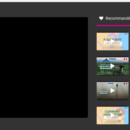
à nord-ouest, dans un secteur qui part du Roussillon à la
vallée de l’Aude et à l’ouest de l’Hérault. L’étymologie de
ce vent vient du latin trasmontanus, signifiant au-delà des
monts, en allusion aux régions montagneuses d’où
Recommandé
provient ce vent.