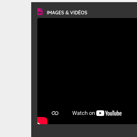
vitesse moyenne de 50 km/h et atteindre 80 à 100 km/h
en rafales, parfois davantage. Il parcourt la basse vallée
du Rhône et la Provence et envahit le littoral
IMAGES & VIDÉOS
méditerranéen à partir de la Camargue.