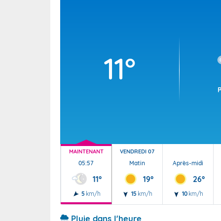
Wallis e
Grand fr
11°
MAINTENANT
VENDREDI 07
05:57
Matin
Après-midi
11°
19°
26°
5
km/h
15
km/h
10
km/h
Pluie dans l'heure