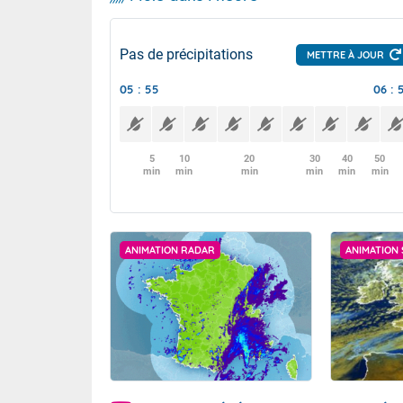
Pas de précipitations
METTRE À JOUR
05 : 55
06 : 
5
10
20
30
40
50
min
min
min
min
min
min
ANIMATION RADAR
ANIMATION 