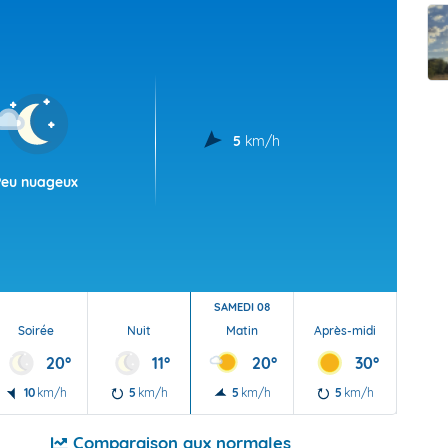
t Futuna
oid
5
km/h
Peu nuageux
SAMEDI 08
Soirée
Nuit
Matin
Après-midi
Soi
20°
11°
20°
30°
10
km/h
5
km/h
5
km/h
5
km/h
5
Comparaison aux normales