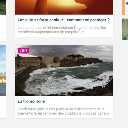
Canicule et forte chaleur : comment se protéger ?
La chaleur a un effet immédiat sur l’organisme, dès les
premières augmentations de température.
VENT
La tramontane
On observe parfois ces jours-ci un renforcement de la
tramontane, en lien avec des conditions propices de feux
de forêt. Mais qu'est-ce que la tramontane ? Quelles sont
ses caractéristiques ? La tramontane est un vent
turbulent soufflant de secteur nord-ouest à nord, ou ouest