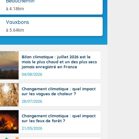
Beauchemin
ttoral l'après-
aison.
n général, 14
à 4.18km
r
sse, il fait
Vauxbons
ouvent 30 à 35
à 5.64km
Bilan climatique : juillet 2026 est le
mois le plus chaud et un des plus secs
jamais enregistré en France
04/08/2026
Changement climatique : quel impact
sur les vagues de chaleur ?
28/07/2026
Changement climatique : quel impact
sur les feux de forêt ?
21/05/2026