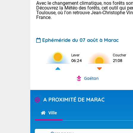
Avec le changement climatique, nos forêts sont
Découvrez la Météo des forêts, cet outil qui pe
Toulouse, où l'on retrouve Jean-Christophe Vi
France.
Ephéméride du 07 août à Marac
Lever
Coucher
Voici les tem
06:24
21:08
28 Lyon : 31 
: 27 Nancy : 
31 Lille : 26 
Gaétan
TENDANCE P
Aujourd'hui :
Pour la sema
A PROXIMITÉ DE MARAC
Calme, enso
Cette semain
La journée s'
temps devrait 
Ville
territoire. O
Tendance des
pyrénéennes, l
2026 :
alors que la 