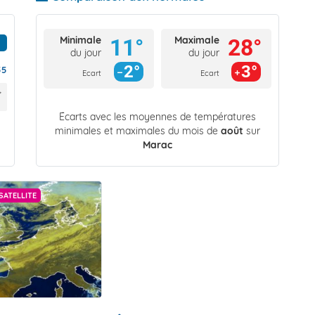
Minimale
Maximale
11°
28°
du jour
du jour
2°
3°
55
Ecart
Ecart
Écarts avec les moyennes de températures
minimales et maximales du mois de
août
sur
Marac
SATELLITE