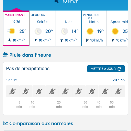
10
km/h
MAINTENANT
JEUDI 06
VENDREDI
07
19:36
Soirée
Nuit
Matin
Après-midi
25°
20°
14°
19°
25°
10
km/h
10
km/h
10
km/h
10
km/h
10
km/h
Pluie dans l'heure
Pas de précipitations
METTRE À JOUR
19 : 35
20 : 35
5
10
20
30
40
50
min
min
min
min
min
min
Comparaison aux normales