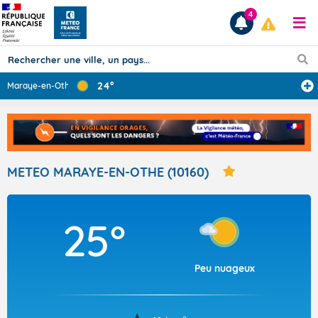
4
24°
Maraye-en-Othe
Prévisions
TOUS LES RÉSULTATS
METEO MARAYE-EN-OTHE (10160)
Articles
25°
Peu nuageux