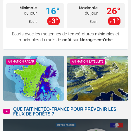
Minimale
Maximale
16°
26°
du jour
du jour
3°
1°
Ecart
Ecart
Écarts avec les moyennes de températures minimales et
maximales du mois de
août
sur
Maraye-en-Othe
ANIMATION RADAR
ANIMATION SATELLITE
QUE FAIT MÉTÉO-FRANCE POUR PRÉVENIR LES
FEUX DE FORÊTS ?