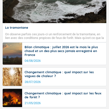
La tramontane
On observe parfois ces jours-ci un renforcement de la tramontane, en
lien avec des conditions propices de feux de forêt. Mais qu'est-ce que la
tramontane ? Quelles sont ses caractéristiques ? La tramontane est un
vent turbulent soufflant de secteur nord-ouest à nord, ou ouest à nord-
Bilan climatique : juillet 2026 est le mois le plus
ouest, dans un secteur qui part du Roussillon à la vallée de l’Aude et à
chaud et un des plus secs jamais enregistré en
l’ouest de l’Hérault. L’étymologie de ce vent vient du latin trasmontanus,
France
signifiant au-delà des monts, en allusion aux régions montagneuses
d’où provient ce vent.
04/08/2026
Changement climatique : quel impact sur les
vagues de chaleur ?
28/07/2026
Changement climatique : quel impact sur les feux
de forêt ?
21/05/2026