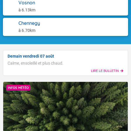
Vosnon
à 6.13km
Chennegy
à 6.70km
Demain vendredi 07 août
Calme, ensoleillé et plus chaud.
LIRE LE BULLETIN
INFOS MÉTÉO