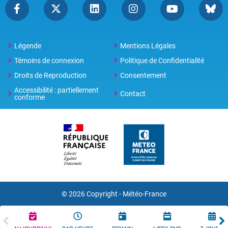
Légende
Mentions Légales
Témoins de connexion
Politique de Confidentialité
Droits de Reproduction
Consentement
Accessibilité : partiellement
Contact
conforme
© 2026 Copyright -
Météo-France