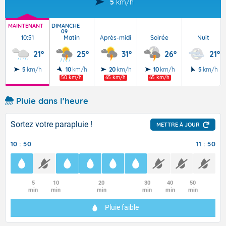
5
km/h
MAINTENANT
DIMANCHE
09
10:51
Matin
Après-midi
Soirée
Nuit
21°
25°
31°
26°
21°
5
km/h
10
km/h
20
km/h
10
km/h
5
km/h
50 km/h
65 km/h
65 km/h
Pluie dans l'heure
Sortez votre parapluie !
METTRE À JOUR
10 : 50
11 : 50
5
10
20
30
40
50
min
min
min
min
min
min
Pluie faible