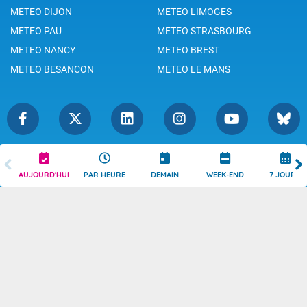
METEO DIJON
METEO LIMOGES
METEO PAU
METEO STRASBOURG
METEO NANCY
METEO BREST
METEO BESANCON
METEO LE MANS
Légende
Mentions Légales
AUJOURD'HUI
PAR HEURE
DEMAIN
WEEK-END
7 JOURS
Témoins de connexion
Politique de Confidentialité
Droits de Reproduction
Consentement
Accessibilité : partiellement
Contact
conforme