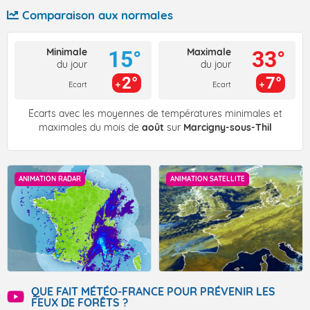
Comparaison aux normales
Minimale
Maximale
15°
33°
du jour
du jour
2°
7°
Ecart
Ecart
Écarts avec les moyennes de températures minimales et
maximales du mois de
août
sur
Marcigny-sous-Thil
ANIMATION RADAR
ANIMATION SATELLITE
QUE FAIT MÉTÉO-FRANCE POUR PRÉVENIR LES
FEUX DE FORÊTS ?