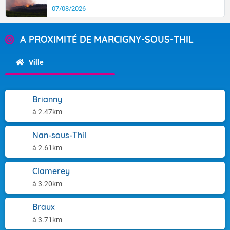
07/08/2026
A PROXIMITÉ DE MARCIGNY-SOUS-THIL
Ville
Brianny
à 2.47km
Nan-sous-Thil
à 2.61km
Clamerey
à 3.20km
Braux
à 3.71km