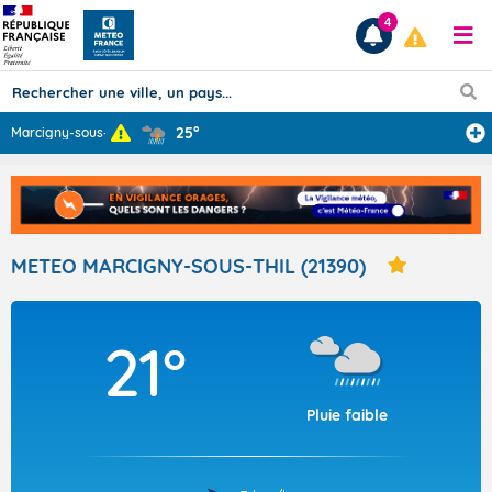
4
25°
Marcigny-sous-T
...
Prévisions
TOUS LES RÉSULTATS
METEO MARCIGNY-SOUS-THIL (21390)
Articles
21°
Pluie faible