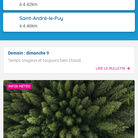
à 4.42km
Saint-André-le-Puy
à 4.46km
Demain : dimanche 9
Temps orageux et toujours bien chaud.
LIRE LE BULLETIN
INFOS MÉTÉO