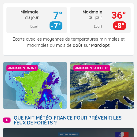
Minimale
Maximale
7°
36°
du jour
du jour
7°
8°
Ecart
Ecart
Écarts avec les moyennes de températures minimales et
maximales du mois de
août
sur
Marclopt
ANIMATION RADAR
ANIMATION SATELLITE
QUE FAIT MÉTÉO-FRANCE POUR PRÉVENIR LES
FEUX DE FORÊTS ?