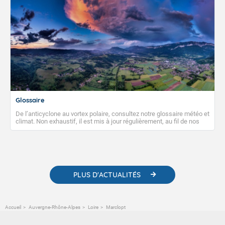
Glossaire
De l’anticyclone au vortex polaire, consultez notre glossaire météo et
climat. Non exhaustif, il est mis à jour régulièrement, au fil de nos
publications. Vous y trouverez également des liens utiles vers nos
contenus pédagogiques concernant les phénomènes
météorologiques et des informations scientifiques sur le
changement climatique.
PLUS D'ACTUALITÉS
Accueil
Auvergne-Rhône-Alpes
Loire
Marclopt