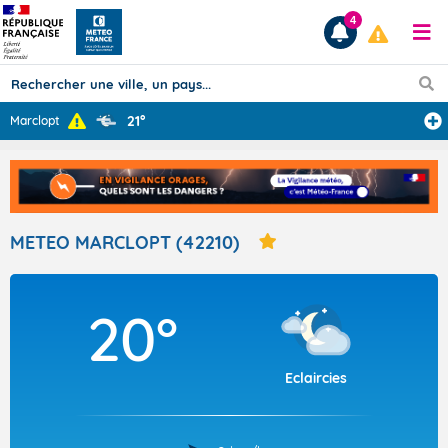
4
21°
Marclopt
Prévisions
TOUS LES RÉSULTATS
METEO MARCLOPT (42210)
Articles
20°
Eclaircies