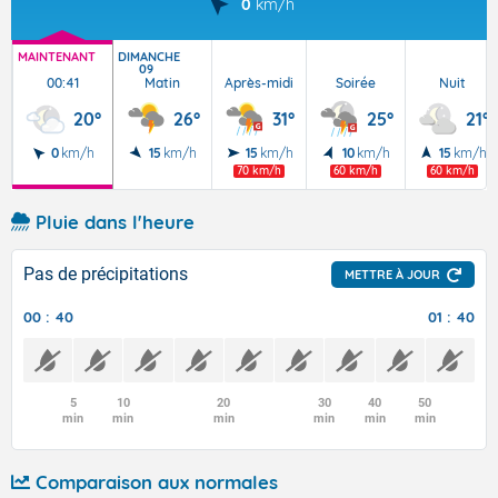
0
km/h
MAINTENANT
DIMANCHE
09
00:41
Matin
Après-midi
Soirée
Nuit
20°
26°
31°
25°
21°
0
km/h
15
km/h
15
km/h
10
km/h
15
km/h
70 km/h
60 km/h
60 km/h
Pluie dans l'heure
Pas de précipitations
METTRE À JOUR
00 : 40
01 : 40
5
10
20
30
40
50
min
min
min
min
min
min
Comparaison aux normales