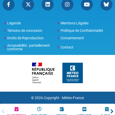
Légende
Mentions Légales
Témoins de connexion
Politique de Confidentialité
Droits de Reproduction
Consentement
Accessibilité : partiellement
Contact
conforme
© 2026 Copyright -
Météo-France