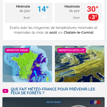
Minimale
Maximale
14°
30°
du jour
du jour
0°
3°
Ecart
Ecart
Écarts avec les moyennes de températures minimales et
maximales du mois de
août
sur
Chalain-le-Comtal
ANIMATION RADAR
ANIMATION SATELLITE
QUE FAIT MÉTÉO-FRANCE POUR PRÉVENIR LES
FEUX DE FORÊTS ?