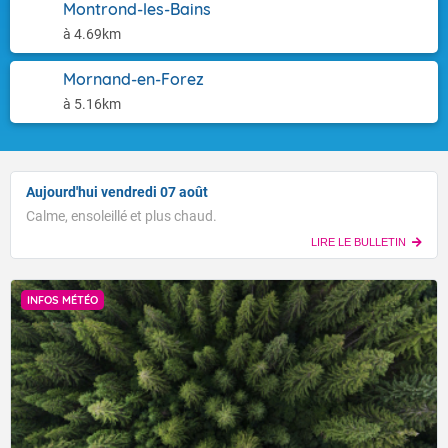
Montrond-les-Bains
à 4.69km
Mornand-en-Forez
à 5.16km
Aujourd'hui vendredi 07 août
Calme, ensoleillé et plus chaud.
LIRE LE BULLETIN
INFOS MÉTÉO