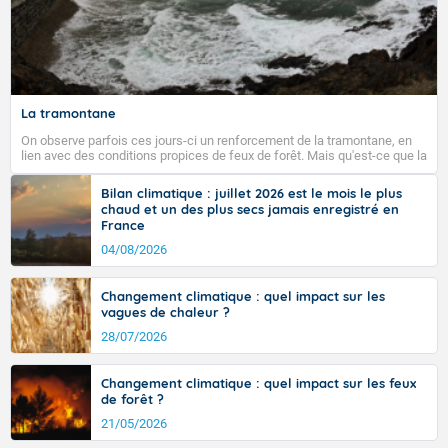
La tramontane
On observe parfois ces jours-ci un renforcement de la tramontane, en
lien avec des conditions propices de feux de forêt. Mais qu'est-ce que la
tramontane ? Quelles sont ses caractéristiques ? La tramontane est un
vent turbulent soufflant de secteur nord-ouest à nord, ou ouest à nord-
Bilan climatique : juillet 2026 est le mois le plus
ouest, dans un secteur qui part du Roussillon à la vallée de l’Aude et à
chaud et un des plus secs jamais enregistré en
l’ouest de l’Hérault. L’étymologie de ce vent vient du latin trasmontanus,
France
signifiant au-delà des monts, en allusion aux régions montagneuses
d’où provient ce vent.
04/08/2026
Changement climatique : quel impact sur les
vagues de chaleur ?
28/07/2026
Changement climatique : quel impact sur les feux
de forêt ?
21/05/2026