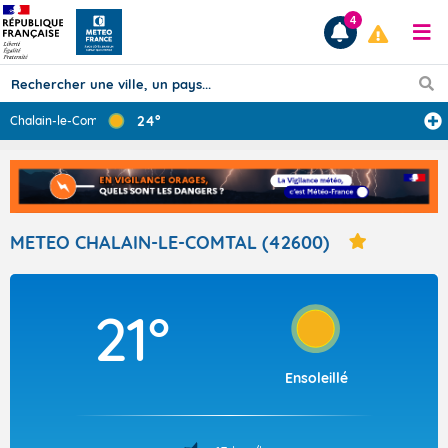
4
24°
Chalain-le-Comt
...
Prévisions
TOUS LES RÉSULTATS
METEO CHALAIN-LE-COMTAL (42600)
Articles
21°
Ensoleillé