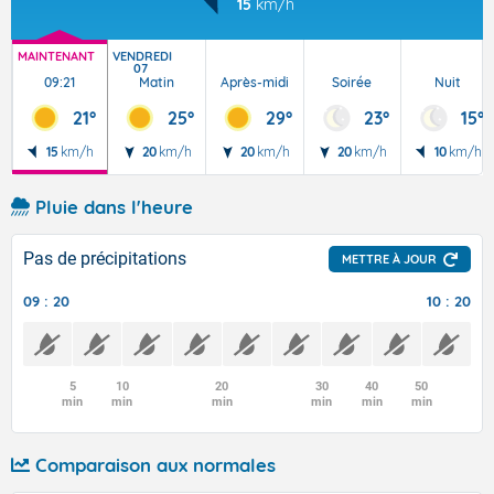
15
km/h
MAINTENANT
VENDREDI
07
09:21
Matin
Après-midi
Soirée
Nuit
21°
25°
29°
23°
15°
15
km/h
20
km/h
20
km/h
20
km/h
10
km/h
Pluie dans l'heure
Pas de précipitations
METTRE À JOUR
09 : 20
10 : 20
5
10
20
30
40
50
min
min
min
min
min
min
Comparaison aux normales