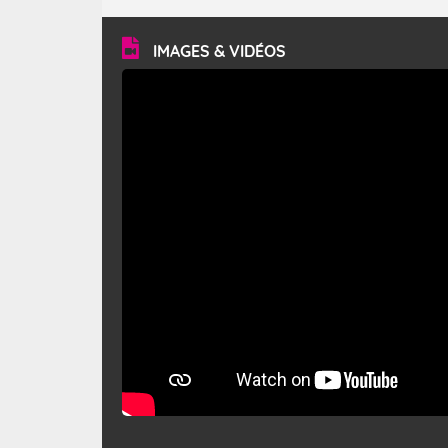
turbulent et généralement sec, pouvant souffler à une
vitesse moyenne de 50 km/h et atteindre 80 à 100 km/h
en rafales, parfois davantage. Il parcourt la basse vallée
du Rhône et la Provence et envahit le littoral
IMAGES & VIDÉOS
méditerranéen à partir de la Camargue.