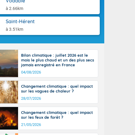
Vodable
tes
aison.
 possible sur
à 2.66km
e, avec des
bourgeonnent
Saint-Hérent
rse sur le sud
à 3.51km
 sur la
d à nord-ouest
 entre 50 et
ur résiste sur
Bilan climatique : juillet 2026 est le
imales
mois le plus chaud et un des plus secs
Rhône-Alpes à
jamais enregistré en France
 terres et 20
04/08/2026
Changement climatique : quel impact
sur les vagues de chaleur ?
28/07/2026
ble du
Changement climatique : quel impact
es
sur les feux de forêt ?
u'à 50-60 km/h
21/05/2026
ilent les
ttoral l'après-