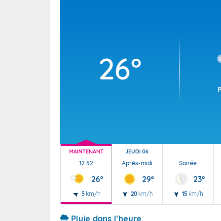
Wallis e
Grand fr
26°
MAINTENANT
JEUDI 06
12:52
Après-midi
Soirée
26°
29°
23°
5
km/h
20
km/h
15
km/h
Pluie dans l'heure