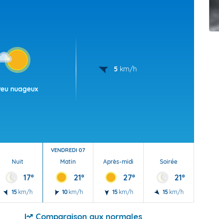
t Futuna
oid
5
km/h
Peu nuageux
VENDREDI 07
Nuit
Matin
Après-midi
Soirée
Nu
17°
21°
27°
21°
15
km/h
10
km/h
15
km/h
15
km/h
5
Comparaison aux normales