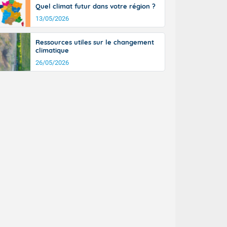
Quel climat futur dans votre région ?
n général, 14
r
13/05/2026
sse, il fait
ouvent 30 à 35
Ressources utiles sur le changement
climatique
26/05/2026