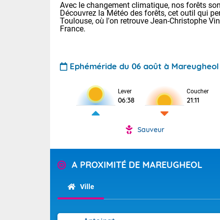
Avec le changement climatique, nos forêts sont
Découvrez la Météo des forêts, cet outil qui pe
Toulouse, où l'on retrouve Jean-Christophe Vi
France.
Ephéméride du 06 août à Mareugheol
Voici les tem
Lever
Coucher
06:38
21:11
: 18/23 Paris
Clermont-Fd :
Limoges : 20/
Sauveur
Lille : 19/24
TENDANCE P
Cet après-mid
Pour la sema
A PROXIMITÉ DE MAREUGHEOL
Risque orag
orange cani
Cette semain
devrait rester
du-Sud (2A)
Ville
(69), Var (8
Tendance des
2026 :
Sur le Sud-Oue