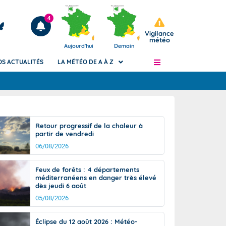
4
Vigilance
météo
Aujourd'hui
Demain
OS ACTUALITÉS
LA MÉTÉO DE A À Z
Articles
ngers
Retour progressif de la chaleur à
Phénomènes dangereux de J+2 à J+7
partir de vendredi
civile
Avertissement pluies intenses à l'échelle
06/08/2026
des communes (Apic)
és
Bulletins Marine
Feux de forêts : 4 départements
méditerranéens en danger très élevé
ateur de
Bulletins d'estimation du risque
dès jeudi 6 août
d'avalanche
05/08/2026
-pompier
Météo des forêts
Vigicrues
Éclipse du 12 août 2026 : Météo-