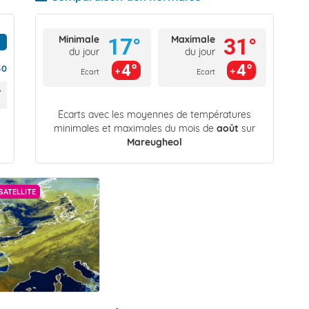
Minimale
Maximale
17°
31°
du jour
du jour
4°
4°
50
Ecart
Ecart
Écarts avec les moyennes de températures
minimales et maximales du mois de
août
sur
Mareugheol
SATELLITE