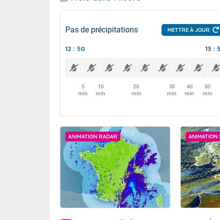
Pas de précipitations
METTRE À JOUR
12 : 50
13 : 
5
10
20
30
40
50
min
min
min
min
min
min
ANIMATION RADAR
ANIMATION 