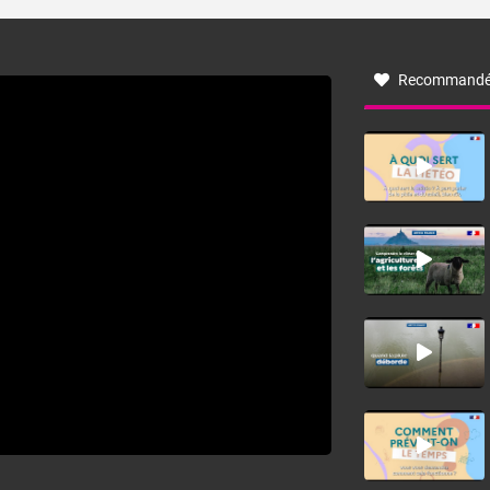
turbulent soufflant de secteur nord-ouest à nord, ou ouest
à nord-ouest, dans un secteur qui part du Roussillon à la
vallée de l’Aude et à l’ouest de l’Hérault. L’étymologie de
ce vent vient du latin trasmontanus, signifiant au-delà des
monts, en allusion aux régions montagneuses d’où
Recommandé
provient ce vent.