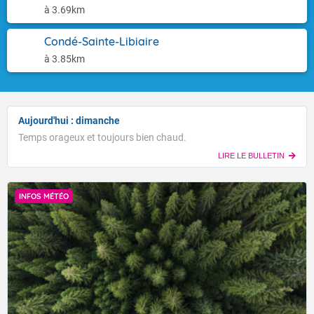
à 3.69km
Condé-Sainte-Libiaire
à 3.85km
Aujourd'hui : dimanche
Temps orageux et toujours bien chaud.
LIRE LE BULLETIN
INFOS MÉTÉO