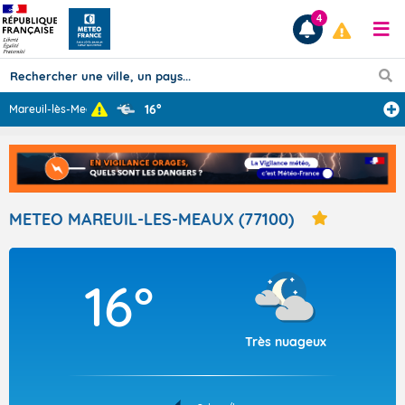
4
16°
Mareuil-lès-Mea
...
Prévisions
TOUS LES RÉSULTATS
METEO MAREUIL-LES-MEAUX (77100)
Articles
16°
Très nuageux