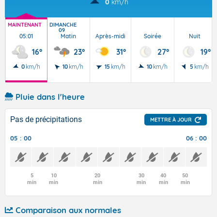
0
km/h
MAINTENANT
DIMANCHE
09
05:01
Matin
Après-midi
Soirée
Nuit
16°
23°
31°
27°
19°
0
km/h
10
km/h
15
km/h
10
km/h
5
km/h
Pluie dans l'heure
Pas de précipitations
METTRE À JOUR
05 : 00
06 : 00
5
10
20
30
40
50
min
min
min
min
min
min
Comparaison aux normales