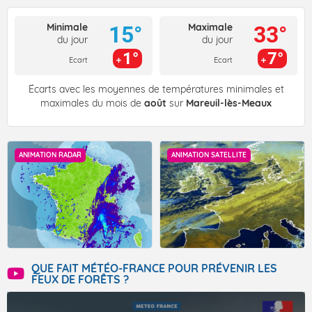
Minimale
Maximale
15°
33°
du jour
du jour
1°
7°
Ecart
Ecart
Écarts avec les moyennes de températures minimales et
maximales du mois de
août
sur
Mareuil-lès-Meaux
ANIMATION RADAR
ANIMATION SATELLITE
QUE FAIT MÉTÉO-FRANCE POUR PRÉVENIR LES
FEUX DE FORÊTS ?