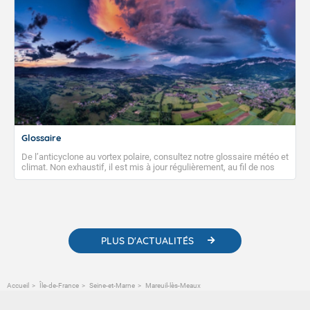
Glossaire
De l’anticyclone au vortex polaire, consultez notre glossaire météo et
climat. Non exhaustif, il est mis à jour régulièrement, au fil de nos
publications. Vous y trouverez également des liens utiles vers nos
contenus pédagogiques concernant les phénomènes
météorologiques et des informations scientifiques sur le
changement climatique.
PLUS D'ACTUALITÉS
Accueil
Île-de-France
Seine-et-Marne
Mareuil-lès-Meaux