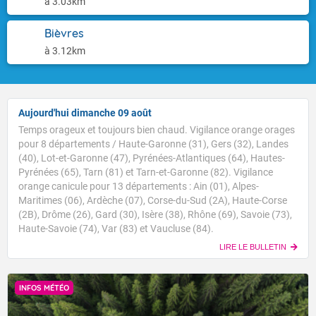
à 3.03km
Bièvres
à 3.12km
Aujourd'hui dimanche 09 août
Temps orageux et toujours bien chaud. Vigilance orange orages
pour 8 départements / Haute-Garonne (31), Gers (32), Landes
(40), Lot-et-Garonne (47), Pyrénées-Atlantiques (64), Hautes-
Pyrénées (65), Tarn (81) et Tarn-et-Garonne (82). Vigilance
orange canicule pour 13 départements : Ain (01), Alpes-
Maritimes (06), Ardèche (07), Corse-du-Sud (2A), Haute-Corse
(2B), Drôme (26), Gard (30), Isère (38), Rhône (69), Savoie (73),
Haute-Savoie (74), Var (83) et Vaucluse (84).
LIRE LE BULLETIN
INFOS MÉTÉO