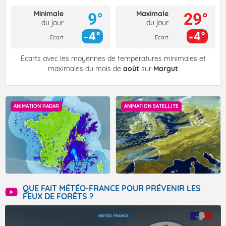
Minimale
Maximale
9°
29°
du jour
du jour
4°
4°
Ecart
Ecart
Écarts avec les moyennes de températures minimales et
maximales du mois de
août
sur
Margut
ANIMATION RADAR
ANIMATION SATELLITE
QUE FAIT MÉTÉO-FRANCE POUR PRÉVENIR LES
FEUX DE FORÊTS ?