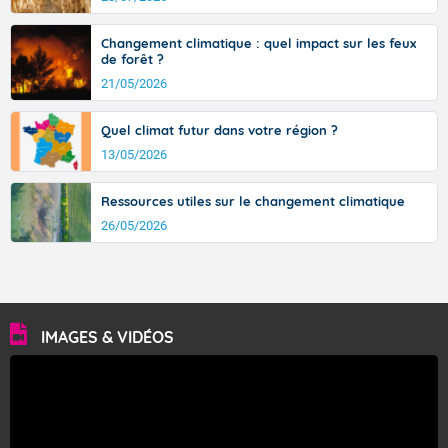
avec des pointes jusqu'à 37 à 38 degrés dans l'arrière-
pays varois et en vallée de la Garonne.
Changement climatique : quel impact sur les feux
de forêt ?
21/05/2026
Fermer
Quel climat futur dans votre région ?
13/05/2026
Ressources utiles sur le changement climatique
26/05/2026
IMAGES & VIDÉOS