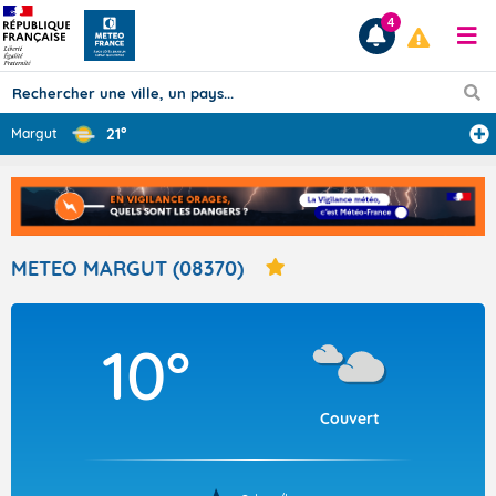
4
21°
Margut
Prévisions
TOUS LES RÉSULTATS
METEO MARGUT (08370)
Articles
10°
Couvert