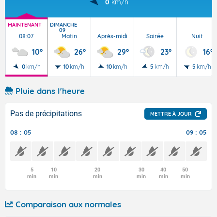
0
km/h
MAINTENANT
DIMANCHE
09
08:07
Matin
Après-midi
Soirée
Nuit
10°
26°
29°
23°
16°
0
km/h
10
km/h
10
km/h
5
km/h
5
km/h
Pluie dans l'heure
Pas de précipitations
METTRE À JOUR
08 : 05
09 : 05
5
10
20
30
40
50
min
min
min
min
min
min
Comparaison aux normales