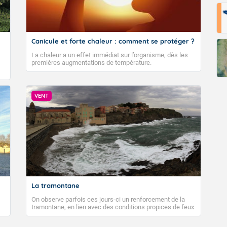
Canicule et forte chaleur : comment se protéger ?
La chaleur a un effet immédiat sur l’organisme, dès les
premières augmentations de température.
VENT
La tramontane
On observe parfois ces jours-ci un renforcement de la
tramontane, en lien avec des conditions propices de feux
de forêt. Mais qu'est-ce que la tramontane ? Quelles sont
ses caractéristiques ? La tramontane est un vent