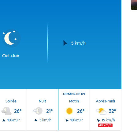
t Futuna
oid
5
km/h
Ciel clair
DIMANCHE 09
Soirée
Nuit
Matin
Après-midi
Soi
26°
21°
26°
32°
10
km/h
5
km/h
10
km/h
15
km/h
10
40 km/h