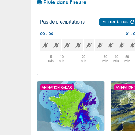
Pluie dans l'heure
Pas de précipitations
METTRE À JOUR
00 : 00
01 : 
5
10
20
30
40
50
min
min
min
min
min
min
ANIMATION RADAR
ANIMATION 