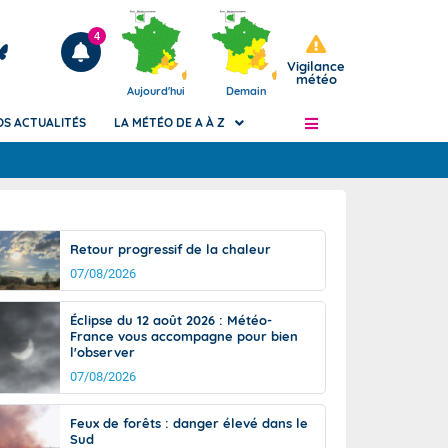
4
Vigilance
météo
Aujourd'hui
Demain
OS ACTUALITÉS
LA MÉTÉO DE A À Z
Articles
ngers
Retour progressif de la chaleur
Phénomènes dangereux de J+2 à J+7
07/08/2026
civile
Avertissement pluies intenses à l'échelle
des communes (Apic)
és
Éclipse du 12 août 2026 : Météo-
Bulletins Marine
France vous accompagne pour bien
l'observer
ateur de
Bulletins d'estimation du risque
d'avalanche
07/08/2026
-pompier
Météo des forêts
Feux de forêts : danger élevé dans le
Vigicrues
Sud