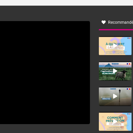
turbulent soufflant de secteur nord-ouest à nord, ou ouest
à nord-ouest, dans un secteur qui part du Roussillon à la
vallée de l’Aude et à l’ouest de l’Hérault. L’étymologie de
ce vent vient du latin trasmontanus, signifiant au-delà des
monts, en allusion aux régions montagneuses d’où
Recommandé
provient ce vent.