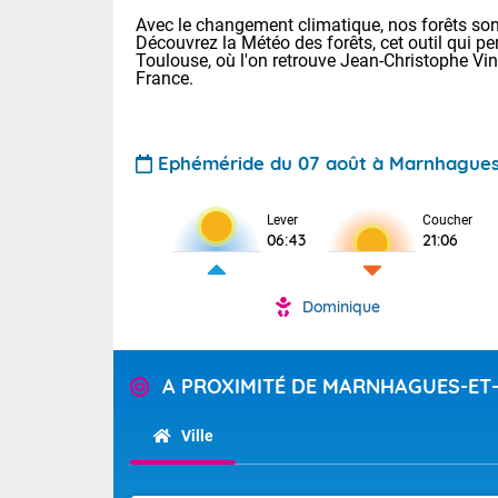
Avec le changement climatique, nos forêts sont
Découvrez la Météo des forêts, cet outil qui pe
Toulouse, où l'on retrouve Jean-Christophe Vi
France.
Ephéméride du 07 août à Marnhagues
Lever
Coucher
Voici les tem
06:43
21:06
31 Lyon : 35 
: 32 Nancy : 
32 Lille : 28 
Dominique
TENDANCE P
Demain : sam
Pour la sema
Très chaud
A PROXIMITÉ DE MARNHAGUES-ET
Au niveau du 
En matinée, le
températures 
Ville
Le soleil domi
Tendance des
donnent quel
2026 :
sur les Pyrén