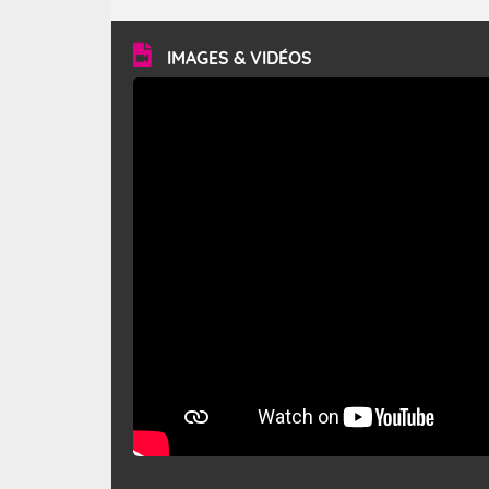
turbulent et généralement sec, pouvant souffler à une
vitesse moyenne de 50 km/h et atteindre 80 à 100 km/h
en rafales, parfois davantage. Il parcourt la basse vallée
du Rhône et la Provence et envahit le littoral
IMAGES & VIDÉOS
méditerranéen à partir de la Camargue.