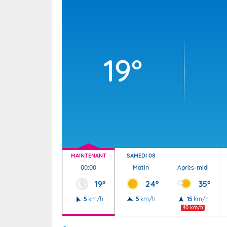
Wallis e
Grand fr
19°
MAINTENANT
SAMEDI 08
00:00
Matin
Après-midi
19°
24°
35°
5
km/h
5
km/h
15
km/h
40 km/h