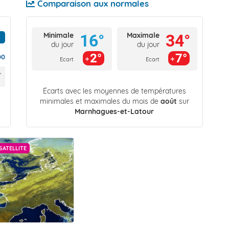
Comparaison aux normales
Minimale
Maximale
16°
34°
du jour
du jour
2°
7°
00
Ecart
Ecart
Écarts avec les moyennes de températures
minimales et maximales du mois de
août
sur
Marnhagues-et-Latour
SATELLITE