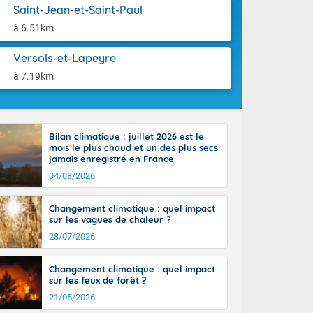
orages
aison.
Saint-Jean-et-Saint-Paul
ne, le Poitou-
à 6.51km
 de 8 à 13
re 26 sur le
Versols-et-Lapeyre
 nouveau
 dans le sud-
à 7.19km
Bilan climatique : juillet 2026 est le
mois le plus chaud et un des plus secs
jamais enregistré en France
04/08/2026
Changement climatique : quel impact
sur les vagues de chaleur ?
28/07/2026
Changement climatique : quel impact
sur les feux de forêt ?
21/05/2026