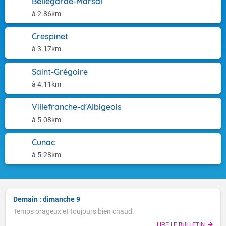
Bellegarde-Marsal
à 2.86km
Crespinet
à 3.17km
Saint-Grégoire
à 4.11km
Villefranche-d'Albigeois
à 5.08km
Cunac
à 5.28km
Demain : dimanche 9
Temps orageux et toujours bien chaud.
LIRE LE BULLETIN