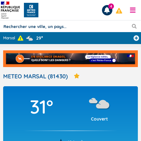
4
29°
Marsal
Prévisions
TOUS LES RÉSULTATS
METEO MARSAL (81430)
Articles
31°
Couvert