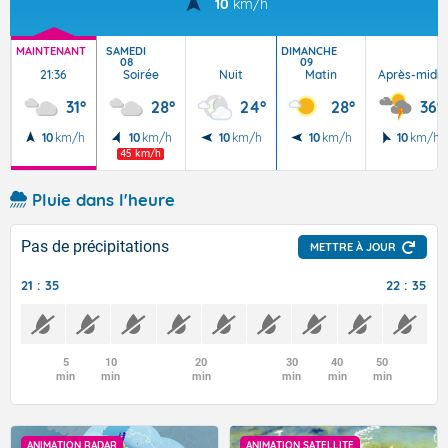
10
km/h
MAINTENANT
SAMEDI
DIMANCHE
08
09
21:36
Soirée
Nuit
Matin
Après-midi
31°
28°
24°
28°
36°
10
km/h
10
km/h
10
km/h
10
km/h
10
km/h
45 km/h
Pluie dans l'heure
Pas de précipitations
METTRE À JOUR
21 : 35
22 : 35
5
10
20
30
40
50
min
min
min
min
min
min
ANIMATION RADAR
ANIMATION SATELLITE