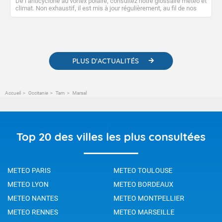
De l’anticyclone au vortex polaire, consultez notre glossaire météo et
climat. Non exhaustif, il est mis à jour régulièrement, au fil de nos
publications. Vous y trouverez également des liens utiles vers nos
contenus pédagogiques concernant les phénomènes
météorologiques et des informations scientifiques sur le
changement climatique.
PLUS D'ACTUALITÉS
Accueil
Occitanie
Tarn
Marsal
Top 20 des villes les plus consultées
METEO PARIS
METEO TOULOUSE
METEO LYON
METEO BORDEAUX
METEO NANTES
METEO MONTPELLIER
METEO RENNES
METEO MARSEILLE