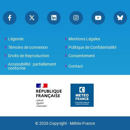
Légende
Mentions Légales
Témoins de connexion
Politique de Confidentialité
Droits de Reproduction
Consentement
Accessibilité : partiellement
Contact
conforme
© 2026 Copyright -
Météo-France