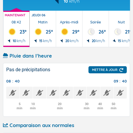
10
km/h
MAINTENANT
JEUDI 06
08:42
Matin
Après-midi
Soirée
Nuit
23°
25°
29°
26°
21°
10
km/h
15
km/h
20
km/h
20
km/h
15
km/h
Pluie dans l'heure
Pas de précipitations
METTRE À JOUR
08 : 40
09 : 40
5
10
20
30
40
50
min
min
min
min
min
min
Comparaison aux normales