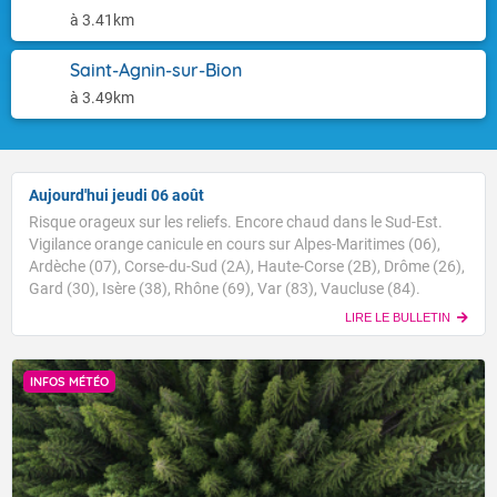
à 3.41km
Saint-Agnin-sur-Bion
à 3.49km
Aujourd'hui jeudi 06 août
Risque orageux sur les reliefs. Encore chaud dans le Sud-Est.
Vigilance orange canicule en cours sur Alpes-Maritimes (06),
Ardèche (07), Corse-du-Sud (2A), Haute-Corse (2B), Drôme (26),
Gard (30), Isère (38), Rhône (69), Var (83), Vaucluse (84).
LIRE LE BULLETIN
INFOS MÉTÉO