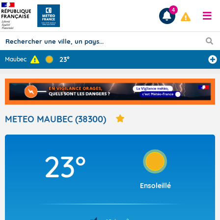
4
23°
Maubec
Prévisions
TOUS LES RÉSULTATS
METEO MAUBEC (38300)
Articles
23°
Ensoleillé