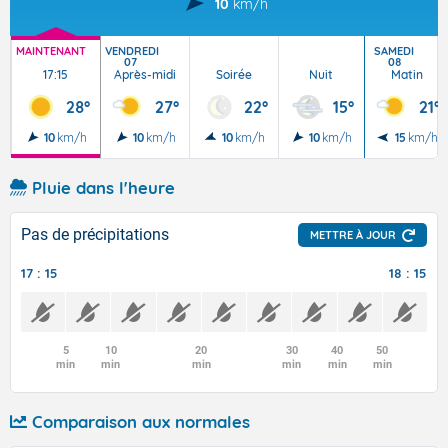
10
km/h
MAINTENANT
VENDREDI
SAMEDI
07
08
17:15
Après-midi
Soirée
Nuit
Matin
28°
27°
22°
15°
21°
10
km/h
10
km/h
10
km/h
10
km/h
15
km/h
Pluie dans l'heure
Pas de précipitations
METTRE À JOUR
17 : 15
18 : 15
5
10
20
30
40
50
min
min
min
min
min
min
Comparaison aux normales