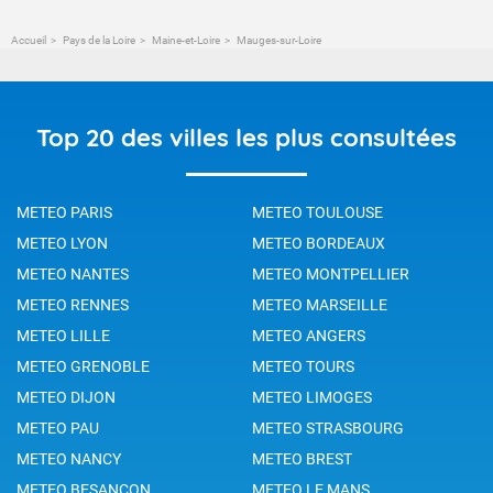
Accueil
Pays de la Loire
Maine-et-Loire
Mauges-sur-Loire
Top 20 des villes les plus consultées
METEO PARIS
METEO TOULOUSE
METEO LYON
METEO BORDEAUX
METEO NANTES
METEO MONTPELLIER
METEO RENNES
METEO MARSEILLE
METEO LILLE
METEO ANGERS
METEO GRENOBLE
METEO TOURS
METEO DIJON
METEO LIMOGES
METEO PAU
METEO STRASBOURG
METEO NANCY
METEO BREST
METEO BESANCON
METEO LE MANS