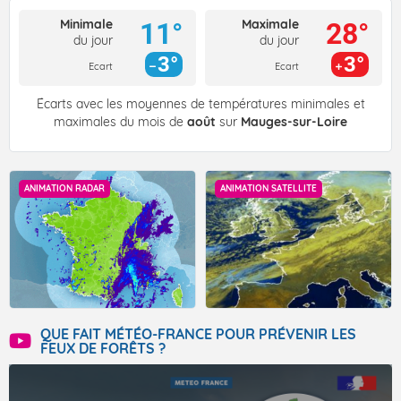
Minimale
Maximale
11°
28°
du jour
du jour
3°
3°
Ecart
Ecart
Écarts avec les moyennes de températures minimales et
maximales du mois de
août
sur
Mauges-sur-Loire
ANIMATION RADAR
ANIMATION SATELLITE
QUE FAIT MÉTÉO-FRANCE POUR PRÉVENIR LES
FEUX DE FORÊTS ?