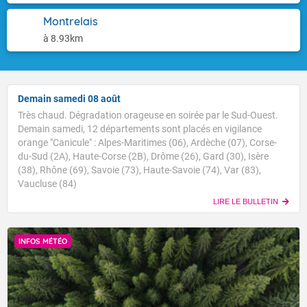
Montrelais
à 8.93km
Demain samedi 08 août
Très chaud. Dégradation orageuse en soirée par le Sud-Ouest.
Demain samedi, 12 départements sont placés en vigilance
orange "Canicule" : Alpes-Maritimes (06), Ardèche (07), Corse-
du-Sud (2A), Haute-Corse (2B), Drôme (26), Gard (30), Isère
(38), Rhône (69), Savoie (73), Haute-Savoie (74), Var (83),
Vaucluse (84)
LIRE LE BULLETIN
INFOS MÉTÉO