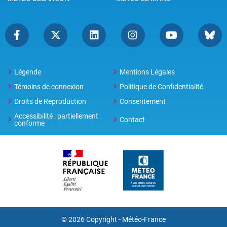
Légende
Mentions Légales
Témoins de connexion
Politique de Confidentialité
Droits de Reproduction
Consentement
Accessibilité : partiellement
Contact
conforme
© 2026 Copyright -
Météo-France