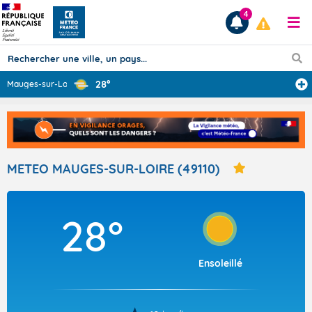
4
28°
Mauges-sur-Loir
...
Prévisions
TOUS LES RÉSULTATS
METEO MAUGES-SUR-LOIRE (49110)
Articles
28°
Ensoleillé