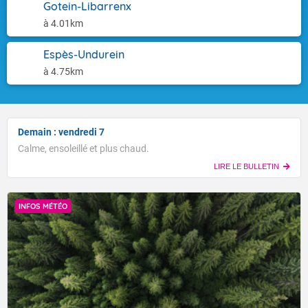
Gotein-Libarrenx
à 4.01km
Espès-Undurein
à 4.75km
Demain : vendredi 7
Calme, ensoleillé et plus chaud.
LIRE LE BULLETIN
INFOS MÉTÉO