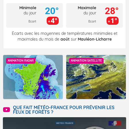
Minimale
Maximale
20°
28°
du jour
du jour
4°
1°
Ecart
Ecart
Écarts avec les moyennes de températures minimales et
maximales du mois de
août
sur
Mauléon-Licharre
ANIMATION RADAR
ANIMATION SATELLITE
QUE FAIT MÉTÉO-FRANCE POUR PRÉVENIR LES
FEUX DE FORÊTS ?