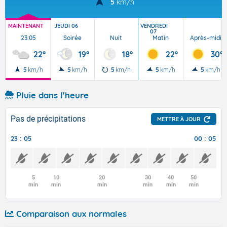
5
km/h
MAINTENANT
JEUDI 06
VENDREDI
07
23:05
Soirée
Nuit
Matin
Après-midi
22°
19°
18°
22°
30°
5
km/h
5
km/h
5
km/h
5
km/h
5
km/h
Pluie dans l'heure
Pas de précipitations
METTRE À JOUR
23 : 05
00 : 05
5
10
20
30
40
50
min
min
min
min
min
min
Comparaison aux normales