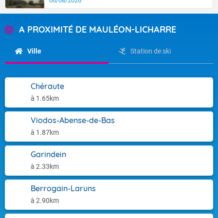
06/08/2026
A PROXIMITÉ DE MAULÉON-LICHARRE
Ville
Station de ski
Chéraute
à 1.65km
Viodos-Abense-de-Bas
à 1.87km
Garindein
à 2.33km
Berrogain-Laruns
à 2.90km