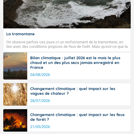
La tramontane
On observe parfois ces jours-ci un renforcement de la tramontane, en
lien avec des conditions propices de feux de forêt. Mais qu'est-ce que la
tramontane ? Quelles sont ses caractéristiques ? La tramontane est un
vent turbulent soufflant de secteur nord-ouest à nord, ou ouest à nord-
Bilan climatique : juillet 2026 est le mois le plus
ouest, dans un secteur qui part du Roussillon à la vallée de l’Aude et à
chaud et un des plus secs jamais enregistré en
l’ouest de l’Hérault. L’étymologie de ce vent vient du latin trasmontanus,
France
signifiant au-delà des monts, en allusion aux régions montagneuses
d’où provient ce vent.
04/08/2026
Changement climatique : quel impact sur les
vagues de chaleur ?
28/07/2026
Changement climatique : quel impact sur les feux
de forêt ?
21/05/2026