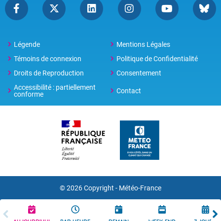
Légende
Mentions Légales
Témoins de connexion
Politique de Confidentialité
Droits de Reproduction
Consentement
Accessibilité : partiellement
Contact
conforme
© 2026 Copyright -
Météo-France