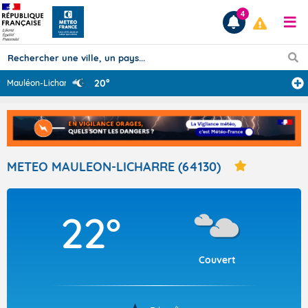
4
20°
Mauléon-Licharr
...
Prévisions
TOUS LES RÉSULTATS
METEO MAULEON-LICHARRE (64130)
Articles
22°
Couvert