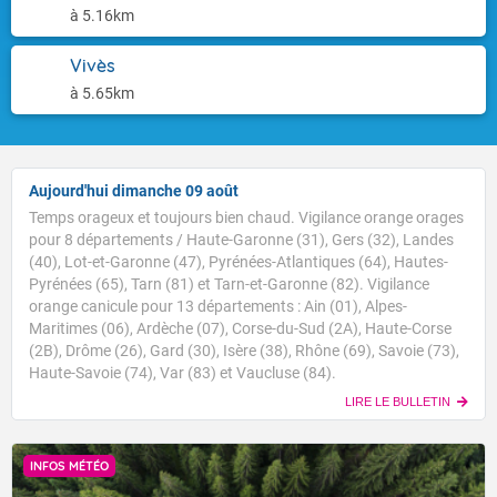
à 5.16km
Vivès
à 5.65km
Aujourd'hui dimanche 09 août
Temps orageux et toujours bien chaud. Vigilance orange orages
pour 8 départements / Haute-Garonne (31), Gers (32), Landes
(40), Lot-et-Garonne (47), Pyrénées-Atlantiques (64), Hautes-
Pyrénées (65), Tarn (81) et Tarn-et-Garonne (82). Vigilance
orange canicule pour 13 départements : Ain (01), Alpes-
Maritimes (06), Ardèche (07), Corse-du-Sud (2A), Haute-Corse
(2B), Drôme (26), Gard (30), Isère (38), Rhône (69), Savoie (73),
Haute-Savoie (74), Var (83) et Vaucluse (84).
LIRE LE BULLETIN
INFOS MÉTÉO