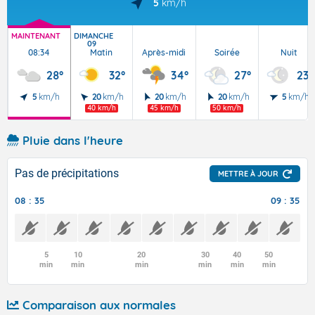
5
km/h
MAINTENANT
DIMANCHE
09
08:34
Matin
Après-midi
Soirée
Nuit
28°
32°
34°
27°
23°
5
km/h
20
km/h
20
km/h
20
km/h
5
km/h
40 km/h
45 km/h
50 km/h
Pluie dans l'heure
Pas de précipitations
METTRE À JOUR
08 : 35
09 : 35
5
10
20
30
40
50
min
min
min
min
min
min
Comparaison aux normales