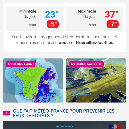
Minimale
Maximale
23°
37°
du jour
du jour
5°
7°
Ecart
Ecart
Écarts avec les moyennes de températures minimales et
maximales du mois de
août
sur
Maureillas-las-Illas
ANIMATION RADAR
ANIMATION SATELLITE
QUE FAIT MÉTÉO-FRANCE POUR PRÉVENIR LES
FEUX DE FORÊTS ?