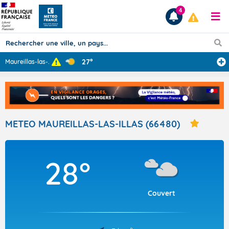
4
27°
Maureillas-las-
...
Prévisions
TOUS LES RÉSULTATS
METEO MAUREILLAS-LAS-ILLAS (66480)
Articles
28°
Couvert