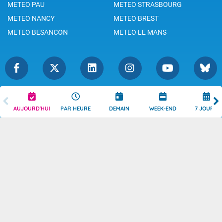
METEO PAU
METEO STRASBOURG
METEO NANCY
METEO BREST
METEO BESANCON
METEO LE MANS
Légende
Mentions Légales
AUJOURD'HUI
PAR HEURE
DEMAIN
WEEK-END
7 JOURS
Témoins de connexion
Politique de Confidentialité
Droits de Reproduction
Consentement
Accessibilité : partiellement
Contact
conforme