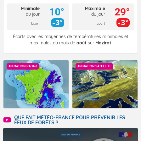
Minimale
Maximale
10°
29°
du jour
du jour
3°
3°
Ecart
Ecart
Écarts avec les moyennes de températures minimales et
maximales du mois de
août
sur
Mazirat
ANIMATION RADAR
ANIMATION SATELLITE
QUE FAIT MÉTÉO-FRANCE POUR PRÉVENIR LES
FEUX DE FORÊTS ?