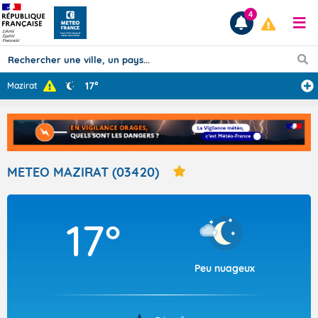
4
17°
Mazirat
Prévisions
TOUS LES RÉSULTATS
METEO MAZIRAT (03420)
Articles
17°
Peu nuageux