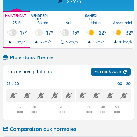
5
km/h
MAINTENANT
VENDREDI
SAMEDI
07
08
23:18
Soirée
Nuit
Matin
Après-midi
17°
17°
13°
22°
32°
5
km/h
5
km/h
5
km/h
5
km/h
10
km/h
Pluie dans l'heure
Pas de précipitations
METTRE À JOUR
23 : 20
00 : 20
5
10
20
30
40
50
min
min
min
min
min
min
Comparaison aux normales