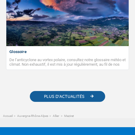
Glossaire
De l’anticyclone au vortex polaire, consultez notre glossaire météo et
climat. Non exhaustif, il est mis à jour régulièrement, au fil de nos
publications. Vous y trouverez également des liens utiles vers nos
contenus pédagogiques concernant les phénomènes
météorologiques et des informations scientifiques sur le
changement climatique.
PLUS D'ACTUALITÉS
Accueil
Auvergne-Rhône-Alpes
Allier
Mazirat