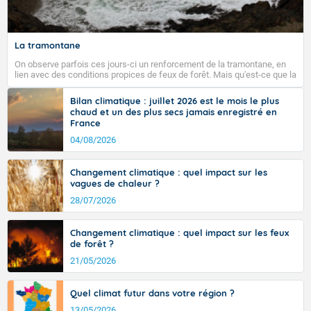
La tramontane
On observe parfois ces jours-ci un renforcement de la tramontane, en
lien avec des conditions propices de feux de forêt. Mais qu'est-ce que la
tramontane ? Quelles sont ses caractéristiques ? La tramontane est un
vent turbulent soufflant de secteur nord-ouest à nord, ou ouest à nord-
Bilan climatique : juillet 2026 est le mois le plus
ouest, dans un secteur qui part du Roussillon à la vallée de l’Aude et à
chaud et un des plus secs jamais enregistré en
l’ouest de l’Hérault. L’étymologie de ce vent vient du latin trasmontanus,
France
signifiant au-delà des monts, en allusion aux régions montagneuses
d’où provient ce vent.
04/08/2026
Changement climatique : quel impact sur les
vagues de chaleur ?
28/07/2026
Changement climatique : quel impact sur les feux
de forêt ?
21/05/2026
Quel climat futur dans votre région ?
13/05/2026