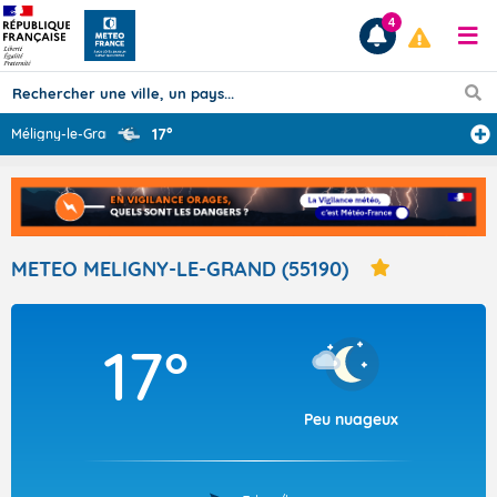
4
17°
Méligny-le-Gran
...
Prévisions
TOUS LES RÉSULTATS
METEO MELIGNY-LE-GRAND (55190)
Articles
17°
Peu nuageux