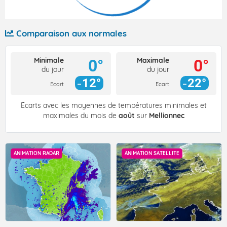
Comparaison aux normales
Minimale
Maximale
0°
0°
du jour
du jour
12°
22°
Ecart
Ecart
Écarts avec les moyennes de températures minimales et
maximales du mois de
août
sur
Mellionnec
ANIMATION RADAR
ANIMATION SATELLITE