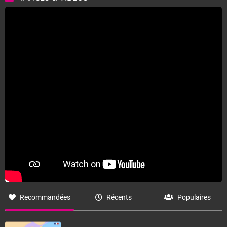
Calme, ensoleillé et plus chaud.
La journée s'annonce à nouveau estivale et largement
ensoleillée sur l'ensemble du territoire. On note
seulement un risque de développement orageux sur les
crêtes pyrénnéennes, les Alpes frontalières et le relief
corse. Le mistral souffle jusqu'à 50-60 km/h alors que
la tramontane est un peu plus faible. Des pointes à 60-
70 km/h ventilent les côtes varoises. Le vent reste
assez faible ailleurs, un peu plus sensible sur le littoral
l'après-midi. Les températures nocturnes sont plus
fraiches, comptez 8 à 15 degrés en général, 14 à 18
degrés dans le Sud-Ouest et tout de même 21 à 25
degrés sur le pourtour méditerranéen et basse vallée du
Rhône. L'après-midi, le mercure repart à la hausse, il
fait 25 à 30 degrés sur la moitié Nord, plus frais sur le
littoral de la Manche, et souvent 30 à 35 degrés sur la
moitié sud, jusqu'à localement 35 à 39 degrés autour
du bassin méditerranéen.
Recommandées
Récents
Populaires