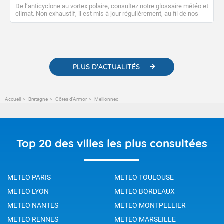
De l’anticyclone au vortex polaire, consultez notre glossaire météo et
climat. Non exhaustif, il est mis à jour régulièrement, au fil de nos
publications. Vous y trouverez également des liens utiles vers nos
contenus pédagogiques concernant les phénomènes
météorologiques et des informations scientifiques sur le
changement climatique.
PLUS D'ACTUALITÉS
Accueil
Bretagne
Côtes d'Armor
Mellionnec
Top 20 des villes les plus consultées
METEO PARIS
METEO TOULOUSE
METEO LYON
METEO BORDEAUX
METEO NANTES
METEO MONTPELLIER
METEO RENNES
METEO MARSEILLE