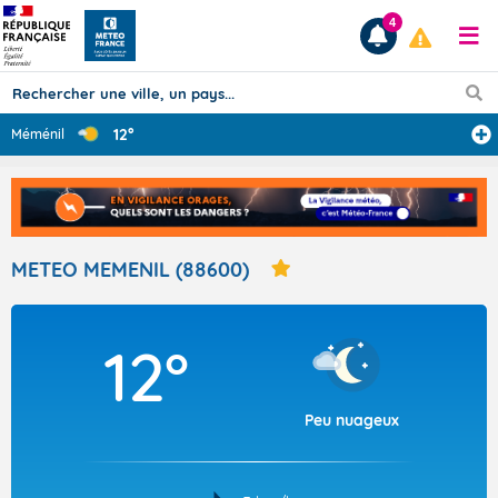
4
12°
Méménil
Prévisions
TOUS LES RÉSULTATS
METEO MEMENIL (88600)
Articles
12°
Peu nuageux