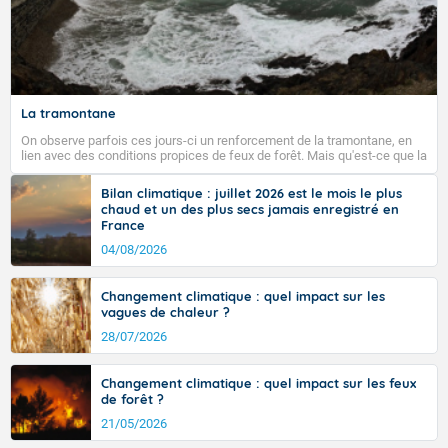
La tramontane
On observe parfois ces jours-ci un renforcement de la tramontane, en
lien avec des conditions propices de feux de forêt. Mais qu'est-ce que la
tramontane ? Quelles sont ses caractéristiques ? La tramontane est un
vent turbulent soufflant de secteur nord-ouest à nord, ou ouest à nord-
Bilan climatique : juillet 2026 est le mois le plus
ouest, dans un secteur qui part du Roussillon à la vallée de l’Aude et à
chaud et un des plus secs jamais enregistré en
l’ouest de l’Hérault. L’étymologie de ce vent vient du latin trasmontanus,
France
signifiant au-delà des monts, en allusion aux régions montagneuses
d’où provient ce vent.
04/08/2026
Changement climatique : quel impact sur les
vagues de chaleur ?
28/07/2026
Changement climatique : quel impact sur les feux
de forêt ?
21/05/2026