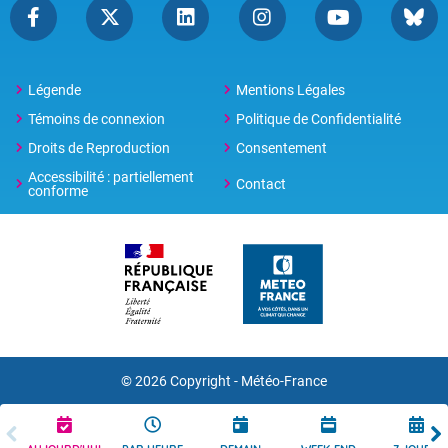
Légende
Mentions Légales
Témoins de connexion
Politique de Confidentialité
Droits de Reproduction
Consentement
Accessibilité : partiellement
Contact
conforme
© 2026 Copyright -
Météo-France