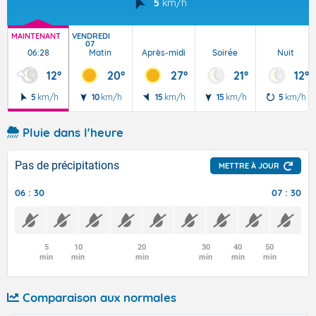
5
km/h
MAINTENANT
VENDREDI
07
06:28
Matin
Après-midi
Soirée
Nuit
12°
20°
27°
21°
12°
5
km/h
10
km/h
15
km/h
15
km/h
5
km/h
Pluie dans l'heure
Pas de précipitations
METTRE À JOUR
06 : 30
07 : 30
5
10
20
30
40
50
min
min
min
min
min
min
Comparaison aux normales