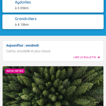
Aydoilles
à 3.09km
Grandvillers
à 4.18km
Aujourd'hui : vendredi
Calme, ensoleillé et plus chaud.
LIRE LE BULLETIN
INFOS MÉTÉO