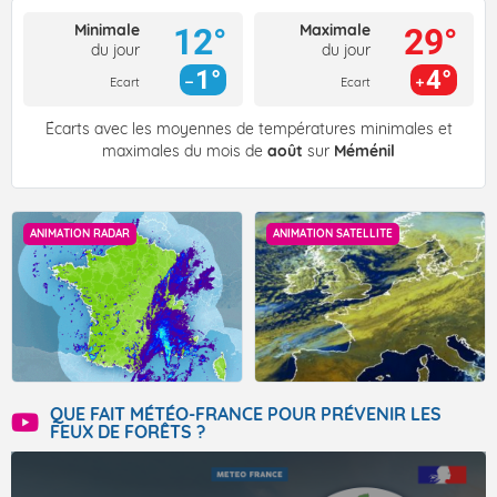
Minimale
Maximale
12°
29°
du jour
du jour
1°
4°
Ecart
Ecart
Écarts avec les moyennes de températures minimales et
maximales du mois de
août
sur
Méménil
ANIMATION RADAR
ANIMATION SATELLITE
QUE FAIT MÉTÉO-FRANCE POUR PRÉVENIR LES
FEUX DE FORÊTS ?