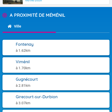
06/08/2026
A PROXIMITÉ DE MÉMÉNIL
Ville
Fontenay
à 1.62km
Viménil
à 1.70km
Gugnécourt
à 2.81km
Girecourt-sur-Durbion
à 3.07km