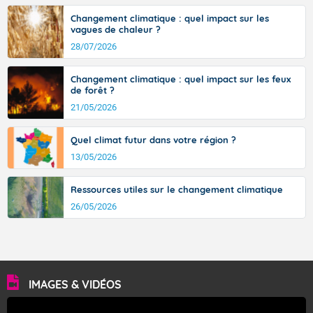
Températures minimales : 15 degrés.
Changement climatique : quel impact sur les
Vent faible d'Est-Nord-Est.
vagues de chaleur ?
28/07/2026
Pour samedi après-midi.
Beau temps sec et bien ensoleillé.
Changement climatique : quel impact sur les feux
de forêt ?
Températures maximales : 31 degrés.
21/05/2026
Vent faible de direction variable.
Quel climat futur dans votre région ?
Pour dimanche matin.
13/05/2026
Le soleil brille sans partage.
Ressources utiles sur le changement climatique
Températures minimales : 19 degrés.
26/05/2026
Vent faible.
Pour dimanche après-midi.
Soleil et ciel bleu prédominent.
IMAGES & VIDÉOS
Températures maximales : 32 degrés. Ces