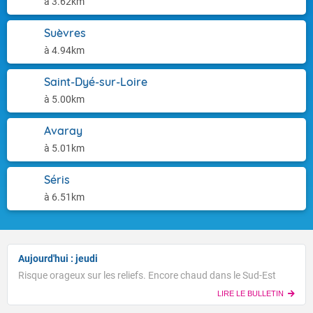
à 3.62km
Suèvres
à 4.94km
Saint-Dyé-sur-Loire
à 5.00km
Avaray
à 5.01km
Séris
à 6.51km
Aujourd'hui : jeudi
Risque orageux sur les reliefs. Encore chaud dans le Sud-Est
LIRE LE BULLETIN