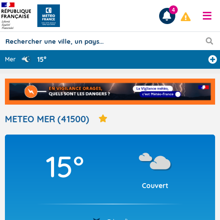
4
15°
Mer
Prévisions
TOUS LES RÉSULTATS
METEO MER (41500)
Articles
15°
Couvert