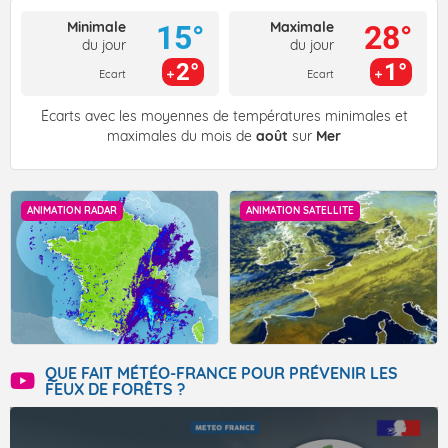
Minimale
Maximale
15°
28°
du jour
du jour
2°
1°
Ecart
Ecart
Écarts avec les moyennes de températures minimales et
maximales du mois de
août
sur
Mer
ANIMATION RADAR
ANIMATION SATELLITE
QUE FAIT MÉTÉO-FRANCE POUR PRÉVENIR LES
FEUX DE FORÊTS ?