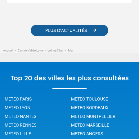
publications. Vous y trouverez également des liens utiles vers nos
contenus pédagogiques concernant les phénomènes
météorologiques et des informations scientifiques sur le
changement climatique.
PLUS D'ACTUALITÉS
Accueil
Centre-Val de Loire
Loir-et-Cher
Mer
Top 20 des villes les plus consultées
METEO PARIS
METEO TOULOUSE
METEO LYON
METEO BORDEAUX
METEO NANTES
METEO MONTPELLIER
METEO RENNES
METEO MARSEILLE
METEO LILLE
METEO ANGERS