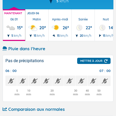
5
km/h
MAINTENANT
JEUDI 06
06:01
Matin
Après-midi
Soirée
Nuit
15°
20°
26°
22°
14°
5
km/h
15
km/h
15
km/h
20
km/h
15
km/h
Pluie dans l'heure
Pas de précipitations
METTRE À JOUR
06 : 00
07 : 00
5
10
20
30
40
50
min
min
min
min
min
min
Comparaison aux normales