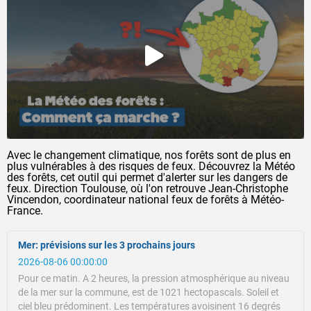
Avec le changement climatique, nos forêts sont de plus en
plus vulnérables à des risques de feux. Découvrez la Météo
des forêts, cet outil qui permet d'alerter sur les dangers de
feux. Direction Toulouse, où l'on retrouve Jean-Christophe
Vincendon, coordinateur national feux de forêts à Météo-
France.
Mer: prévisions sur les 3 prochains jours
2026-08-06 00:00:00
Pour ce matin.
A 2 heures, la pression atmosphérique au niveau
de la mer sur la commune, est de 1021 hectopascals.
Soleil et
ciel bleu prédominent.
Les températures avoisinent 16 degrés