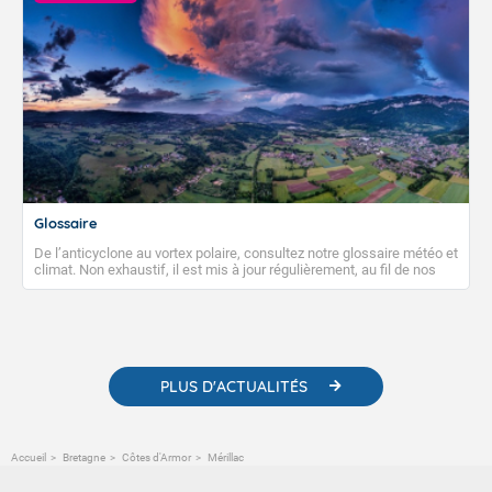
Glossaire
De l’anticyclone au vortex polaire, consultez notre glossaire météo et
climat. Non exhaustif, il est mis à jour régulièrement, au fil de nos
publications. Vous y trouverez également des liens utiles vers nos
contenus pédagogiques concernant les phénomènes
météorologiques et des informations scientifiques sur le
changement climatique.
PLUS D'ACTUALITÉS
Accueil
Bretagne
Côtes d'Armor
Mérillac