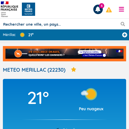
4
21°
Mérillac
Prévisions
TOUS LES RÉSULTATS
METEO MERILLAC (22230)
Articles
21°
Peu nuageux