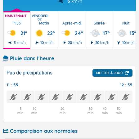
5
km/h
MAINTENANT
VENDREDI
07
11:56
Matin
Après-midi
Soirée
Nuit
21°
22°
24°
17°
13°
5
km/h
10
km/h
20
km/h
20
km/h
10
km/h
Pluie dans l'heure
Pas de précipitations
METTRE À JOUR
11 : 55
12 : 55
5
10
20
30
40
50
min
min
min
min
min
min
Comparaison aux normales