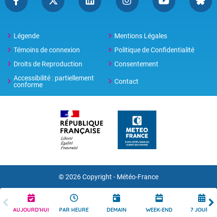
Légende
Mentions Légales
Témoins de connexion
Politique de Confidentialité
Droits de Reproduction
Consentement
Accessibilité : partiellement
Contact
conforme
© 2026 Copyright -
Météo-France
AUJOURD'HUI
PAR HEURE
DEMAIN
WEEK-END
7 JOURS