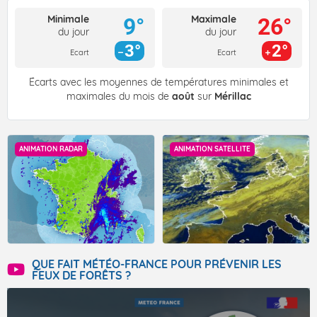
Minimale
Maximale
9°
26°
du jour
du jour
3°
2°
Ecart
Ecart
Écarts avec les moyennes de températures minimales et
maximales du mois de
août
sur
Mérillac
ANIMATION RADAR
ANIMATION SATELLITE
QUE FAIT MÉTÉO-FRANCE POUR PRÉVENIR LES
FEUX DE FORÊTS ?