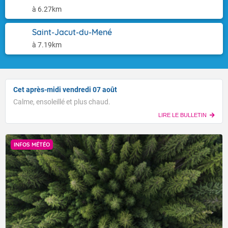
à 6.27km
Saint-Jacut-du-Mené
à 7.19km
Cet après-midi vendredi 07 août
Calme, ensoleillé et plus chaud.
LIRE LE BULLETIN
INFOS MÉTÉO