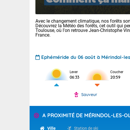
Avec le changement climatique, nos forêts sont
Découvrez la Météo des forêts, cet outil qui pe
Toulouse, où l'on retrouve Jean-Christophe Vi
France.
Voici les tem
Ephéméride du 06 août à Mérindol-les
Lyon : 33 Bia
25 Nancy : 29
30 Lille : 24 
Lever
Coucher
06:33
20:59
Aujourd'hui : 
TENDANCE P
Risque ora
Sauveur
Pour la sema
Vigilance ora
Cette semain
devrait rester
(2A), Haute-C
A PROXIMITÉ DE MÉRINDOL-LES-OL
(84). Sur le 
Tendance des
de journée, l
2026 :
Sur les crête
Ville
Station de ski