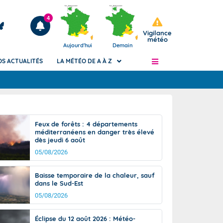
4
Vigilance
météo
Aujourd'hui
Demain
OS ACTUALITÉS
LA MÉTÉO DE A À Z
Articles
ngers
Feux de forêts : 4 départements
Phénomènes dangereux de J+2 à J+7
méditerranéens en danger très élevé
civile
dès jeudi 6 août
Avertissement pluies intenses à l'échelle
des communes (Apic)
05/08/2026
és
Bulletins Marine
Baisse temporaire de la chaleur, sauf
ateur de
Bulletins d'estimation du risque
dans le Sud-Est
d'avalanche
05/08/2026
-pompier
Météo des forêts
Vigicrues
Éclipse du 12 août 2026 : Météo-