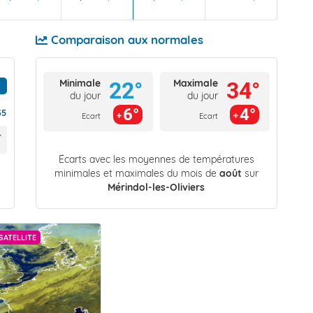
Comparaison aux normales
Minimale
Maximale
22°
34°
du jour
du jour
6°
4°
35
Ecart
Ecart
Écarts avec les moyennes de températures
minimales et maximales du mois de
août
sur
Mérindol-les-Oliviers
SATELLITE