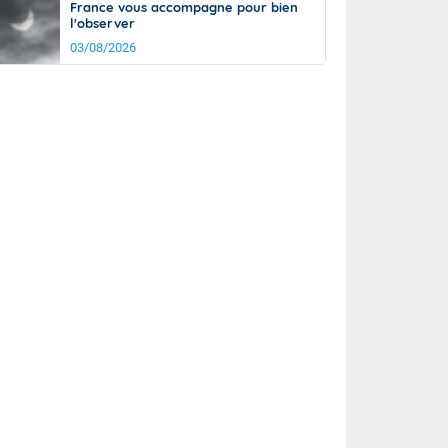
France vous accompagne pour bien
l'observer
03/08/2026
rée
Nuit
26°
21°
km/h
5
km/h