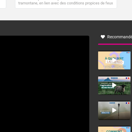
tramontane, en lien avec des conditions propices de feux
de forêt. Mais qu'est-ce que la tramontane ? Quelles sont
ses caractéristiques ? La tramontane est un vent
turbulent soufflant de secteur nord-ouest à nord, ou ouest
à nord-ouest, dans un secteur qui part du Roussillon à la
vallée de l’Aude et à l’ouest de l’Hérault. L’étymologie de
ce vent vient du latin trasmontanus, signifiant au-delà des
monts, en allusion aux régions montagneuses d’où
Recommandé
provient ce vent.