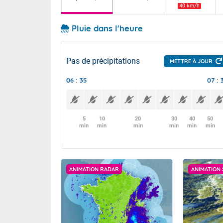
40 km/h
Pluie dans l'heure
Pas de précipitations
METTRE À JOUR
06 : 35
07 : 
5
10
20
30
40
50
min
min
min
min
min
min
ANIMATION RADAR
ANIMATION 