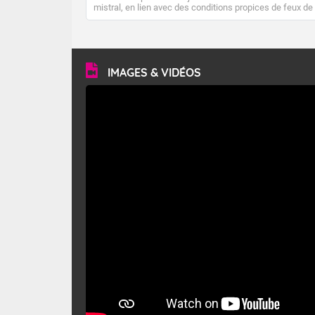
mistral, en lien avec des conditions propices de feux de
forêt. Mais qu'est-ce que le mistral ? Quelles sont ses
caractéristiques ? Le mistral est un vent régional,
turbulent et généralement sec, pouvant souffler à une
vitesse moyenne de 50 km/h et atteindre 80 à 100 km/h
en rafales, parfois davantage. Il parcourt la basse vallée
du Rhône et la Provence et envahit le littoral
IMAGES & VIDÉOS
méditerranéen à partir de la Camargue.