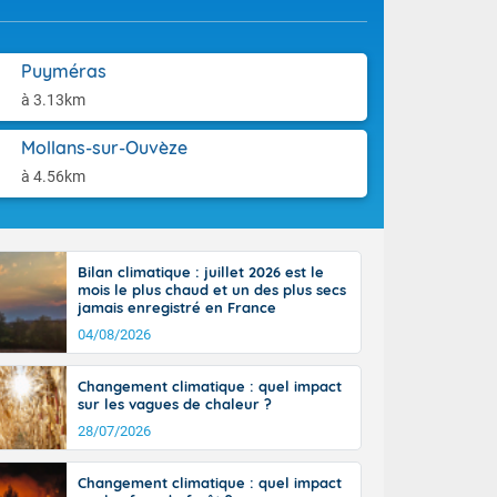
aison.
n ensoleillée,
 nuages
sionner une
Puyméras
lpes
à 3.13km
iques, le vent
et tramontane
Mollans-sur-Ouvèze
. Les
. Il fait 12 à
à 4.56km
uages, elles
terranéen et
ste sur le
ales
Bilan climatique : juillet 2026 est le
Rhône-Alpes à
mois le plus chaud et un des plus secs
 terres et 20
jamais enregistré en France
04/08/2026
Changement climatique : quel impact
sur les vagues de chaleur ?
28/07/2026
Changement climatique : quel impact