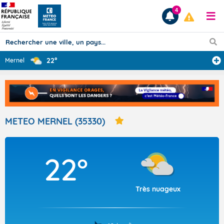
4
22°
Mernel
Prévisions
TOUS LES RÉSULTATS
METEO MERNEL (35330)
Articles
22°
Très nuageux