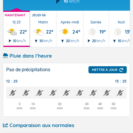
10
km/h
MAINTENANT
JEUDI 06
12:23
Matin
Après-midi
Soirée
Nuit
22°
22°
24°
19°
13°
10
km/h
10
km/h
20
km/h
20
km/h
10
km/h
Pluie dans l'heure
Pas de précipitations
METTRE À JOUR
12 : 25
13 : 25
5
10
20
30
40
50
min
min
min
min
min
min
Comparaison aux normales