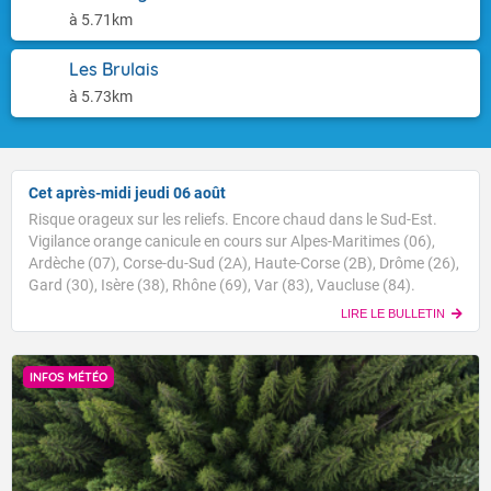
à 5.71km
Les Brulais
à 5.73km
Cet après-midi jeudi 06 août
Risque orageux sur les reliefs. Encore chaud dans le Sud-Est.
Vigilance orange canicule en cours sur Alpes-Maritimes (06),
Ardèche (07), Corse-du-Sud (2A), Haute-Corse (2B), Drôme (26),
Gard (30), Isère (38), Rhône (69), Var (83), Vaucluse (84).
LIRE LE BULLETIN
INFOS MÉTÉO