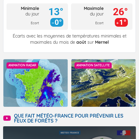
Minimale
Maximale
13°
26°
du jour
du jour
0°
1°
Ecart
Ecart
Écarts avec les moyennes de températures minimales et
maximales du mois de
août
sur
Mernel
ANIMATION RADAR
ANIMATION SATELLITE
QUE FAIT MÉTÉO-FRANCE POUR PRÉVENIR LES
FEUX DE FORÊTS ?