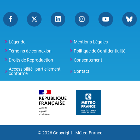
Légende
Mentions Légales
Témoins de connexion
Politique de Confidentialité
Droits de Reproduction
Consentement
Accessibilité : partiellement
Contact
conforme
© 2026 Copyright -
Météo-France