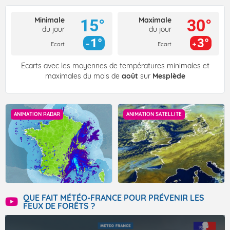
Minimale
Maximale
15°
30°
du jour
du jour
1°
3°
Ecart
Ecart
Écarts avec les moyennes de températures minimales et
maximales du mois de
août
sur
Mesplède
ANIMATION RADAR
ANIMATION SATELLITE
QUE FAIT MÉTÉO-FRANCE POUR PRÉVENIR LES
FEUX DE FORÊTS ?