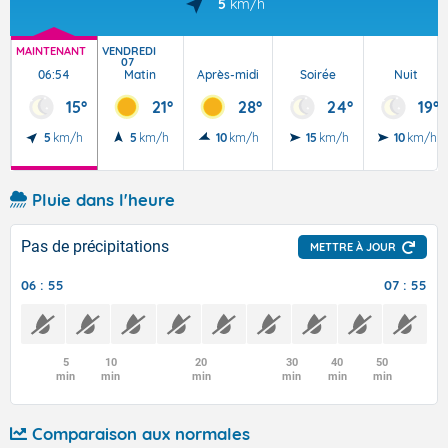
5
km/h
MAINTENANT
VENDREDI
07
06:54
Matin
Après-midi
Soirée
Nuit
15°
21°
28°
24°
19°
5
km/h
5
km/h
10
km/h
15
km/h
10
km/h
Pluie dans l'heure
Pas de précipitations
METTRE À JOUR
06 : 55
07 : 55
5
10
20
30
40
50
min
min
min
min
min
min
Comparaison aux normales