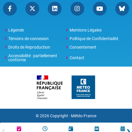
Légende
Mentions Légales
Témoins de connexion
Politique de Confidentialité
Droits de Reproduction
Consentement
Accessibilité : partiellement
Contact
conforme
© 2026 Copyright -
Météo-France