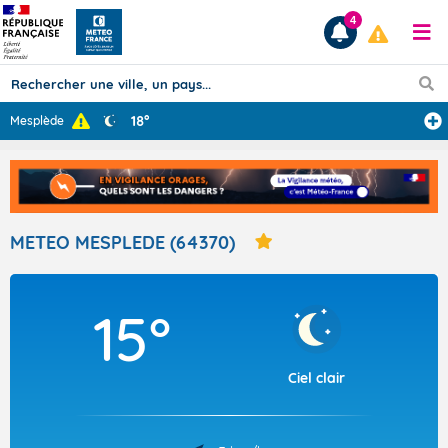
4
18°
Mesplède
Prévisions
TOUS LES RÉSULTATS
METEO MESPLEDE (64370)
Articles
15°
Ciel clair