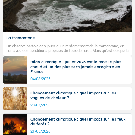
La tramontane
On observe parfois ces jours-ci un renforcement de la tramontane, en
lien avec des conditions propices de feux de forêt. Mais qu'est-ce que la
tramontane ? Quelles sont ses caractéristiques ? La tramontane est un
vent turbulent soufflant de secteur nord-ouest à nord, ou ouest à nord-
Bilan climatique : juillet 2026 est le mois le plus
ouest, dans un secteur qui part du Roussillon à la vallée de l’Aude et à
chaud et un des plus secs jamais enregistré en
l’ouest de l’Hérault. L’étymologie de ce vent vient du latin trasmontanus,
France
signifiant au-delà des monts, en allusion aux régions montagneuses
d’où provient ce vent.
04/08/2026
Changement climatique : quel impact sur les
vagues de chaleur ?
28/07/2026
Changement climatique : quel impact sur les feux
de forêt ?
21/05/2026