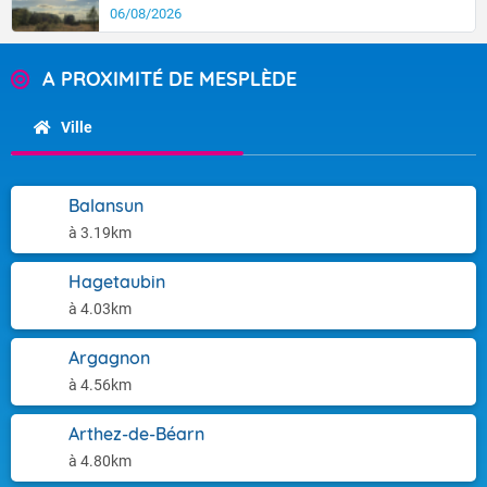
06/08/2026
A PROXIMITÉ DE MESPLÈDE
Ville
Balansun
à 3.19km
Hagetaubin
à 4.03km
Argagnon
à 4.56km
Arthez-de-Béarn
à 4.80km