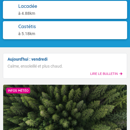
Lacadée
à 4.88km
Castétis
à 5.18km
Aujourd'hui : vendredi
Calme, ensoleillé et plus chaud.
LIRE LE BULLETIN
INFOS MÉTÉO