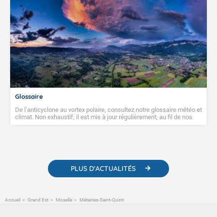
Glossaire
De l’anticyclone au vortex polaire, consultez notre glossaire météo et
climat. Non exhaustif, il est mis à jour régulièrement, au fil de nos
publications. Vous y trouverez également des liens utiles vers nos
contenus pédagogiques concernant les phénomènes
météorologiques et des informations scientifiques sur le
changement climatique.
PLUS D'ACTUALITÉS
Accueil
Grand Est
Moselle
Métairies-Saint-Quirin