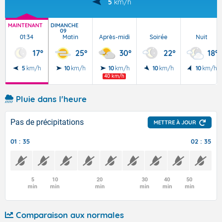
5
km/h
MAINTENANT
DIMANCHE
09
01:34
Matin
Après-midi
Soirée
Nuit
17°
25°
30°
22°
18°
5
km/h
10
km/h
10
km/h
10
km/h
10
km/h
40 km/h
Pluie dans l'heure
Pas de précipitations
METTRE À JOUR
01 : 35
02 : 35
5
10
20
30
40
50
min
min
min
min
min
min
Comparaison aux normales