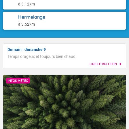
à 3.12km
Hermelange
à 3.52km
Demain : dimanche 9
Temps orageux et toujours bien chaud.
LIRE LE BULLETIN
INFOS MÉTÉO