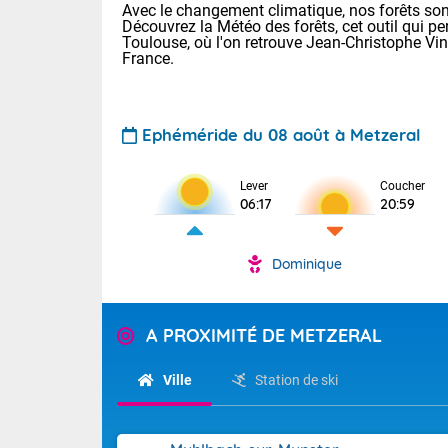
Avec le changement climatique, nos forêts sont
Découvrez la Météo des forêts, cet outil qui pe
Toulouse, où l'on retrouve Jean-Christophe Vi
France.
Ephéméride du 08 août à Metzeral
Voici les tem
Lever
Coucher
06:17
20:59
31 Lyon : 35 
: 32 Nancy : 
31 Lille : 28 
Dominique
Aujourd'hui 
TENDANCE P
Très chaud
Pour la sema
A PROXIMITÉ DE METZERAL
En matinée, le
Au niveau du 
températures 
Ville
Station de ski
aux Hauts-de-F
Corse. L'aprè
Tendance des
Pyrénées, la
2026 :
Les orages py