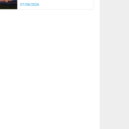
07/08/2026
rée
Nuit
23°
19°
km/h
5
km/h