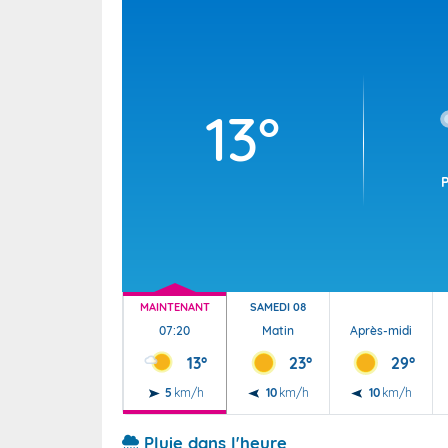
Wallis e
Grand fr
13°
MAINTENANT
SAMEDI 08
07:20
Matin
Après-midi
13°
23°
29°
5
km/h
10
km/h
10
km/h
Pluie dans l'heure