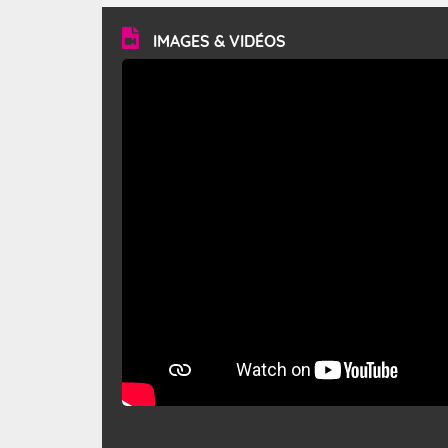
vitesse moyenne de 50 km/h et atteindre 80 à 100 km/h
en rafales, parfois davantage. Il parcourt la basse vallée
du Rhône et la Provence et envahit le littoral
IMAGES & VIDÉOS
méditerranéen à partir de la Camargue.