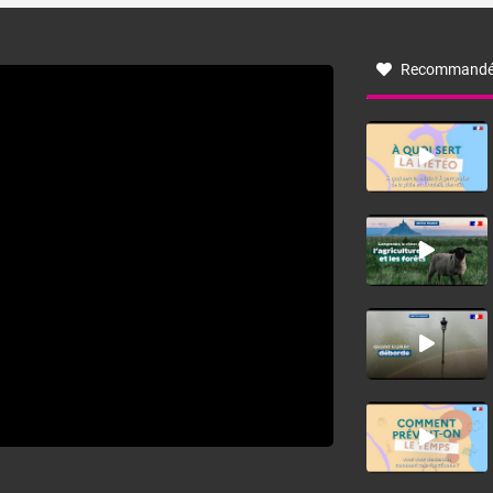
à nord-ouest, dans un secteur qui part du Roussillon à la
vallée de l’Aude et à l’ouest de l’Hérault. L’étymologie de
ce vent vient du latin trasmontanus, signifiant au-delà des
monts, en allusion aux régions montagneuses d’où
Recommandé
provient ce vent.