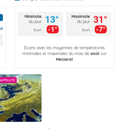
Minimale
Maximale
13°
31°
du jour
du jour
1°
7°
20
Ecart
Ecart
Écarts avec les moyennes de températures
minimales et maximales du mois de
août
sur
Metzeral
SATELLITE