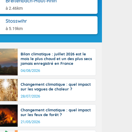
Breitenbach-Haut-Rhin
aison.
r l'Occitanie
à 2.46km
e puis
région Midi-
Stosswihr
tié nord du
rranéen. Les
à 5.19km
-totalité du
et même
Bilan climatique : juillet 2026 est le
mois le plus chaud et un des plus secs
jamais enregistré en France
04/08/2026
Changement climatique : quel impact
sur les vagues de chaleur ?
28/07/2026
Changement climatique : quel impact
sur les feux de forêt ?
21/05/2026