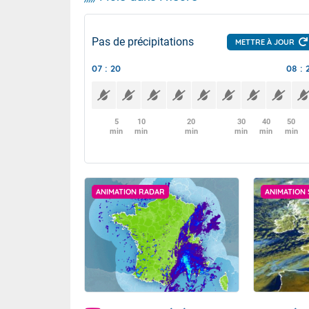
Pas de précipitations
METTRE À JOUR
07 : 20
08 : 
5
10
20
30
40
50
min
min
min
min
min
min
ANIMATION RADAR
ANIMATION 