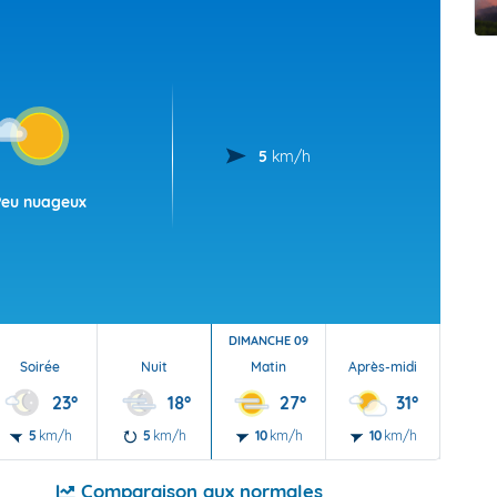
t Futuna
oid
5
km/h
Peu nuageux
DIMANCHE 09
Soirée
Nuit
Matin
Après-midi
Soi
23°
18°
27°
31°
5
km/h
5
km/h
10
km/h
10
km/h
5
Comparaison aux normales