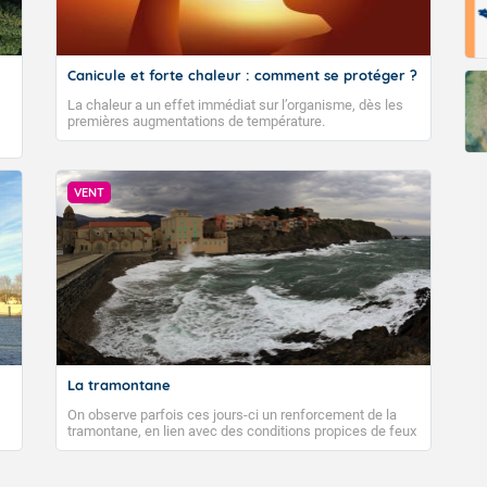
Canicule et forte chaleur : comment se protéger ?
La chaleur a un effet immédiat sur l’organisme, dès les
premières augmentations de température.
VENT
La tramontane
On observe parfois ces jours-ci un renforcement de la
tramontane, en lien avec des conditions propices de feux
de forêt. Mais qu'est-ce que la tramontane ? Quelles sont
ses caractéristiques ? La tramontane est un vent
turbulent soufflant de secteur nord-ouest à nord, ou ouest