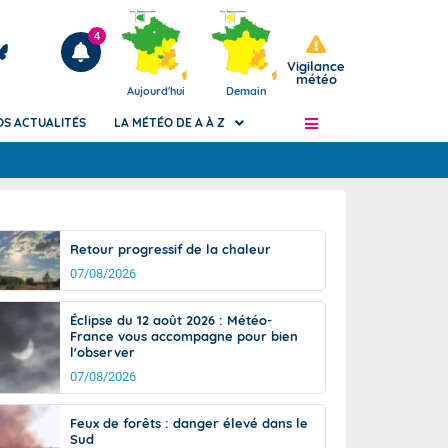
4
Vigilance
météo
Aujourd'hui
Demain
OS ACTUALITÉS
LA MÉTÉO DE A À Z
Articles
ngers
Retour progressif de la chaleur
Phénomènes dangereux de J+2 à J+7
07/08/2026
civile
Avertissement pluies intenses à l'échelle
des communes (Apic)
és
Éclipse du 12 août 2026 : Météo-
Bulletins Marine
France vous accompagne pour bien
l'observer
ateur de
Bulletins d'estimation du risque
d'avalanche
07/08/2026
-pompier
Météo des forêts
Feux de forêts : danger élevé dans le
Vigicrues
Sud