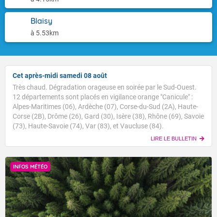
Blaisy
à 5.53km
Cet après-midi samedi 08 août
Très chaud. Dégradation orageuse en soirée par le Sud-Ouest.
12 départements sont placés en vigilance orange "Canicule" :
Alpes-Maritimes (06), Ardèche (07), Corse-du-Sud (2A), Haute-
Corse (2B), Drôme (26), Gard (30), Isère (38), Rhône (69), Savoie
(73), Haute-Savoie (74), Var (83), et Vaucluse (84).
LIRE LE BULLETIN
INFOS MÉTÉO