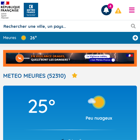
4
26°
Meures
Prévisions
TOUS LES RÉSULTATS
METEO MEURES (52310)
Articles
25°
Peu nuageux