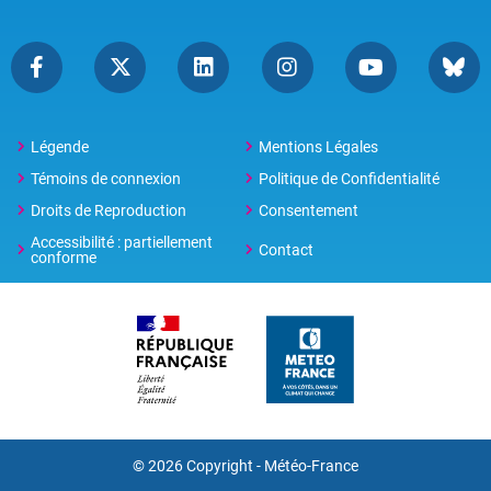
Légende
Mentions Légales
Témoins de connexion
Politique de Confidentialité
Droits de Reproduction
Consentement
Accessibilité : partiellement
Contact
conforme
© 2026 Copyright -
Météo-France