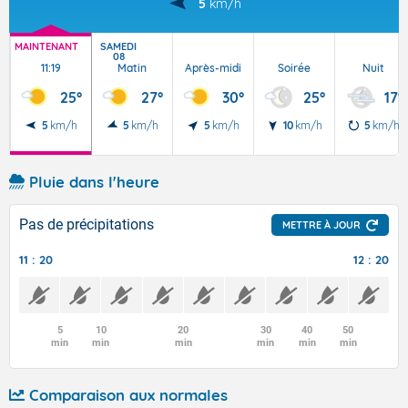
5
km/h
MAINTENANT
SAMEDI
08
11:19
Matin
Après-midi
Soirée
Nuit
25°
27°
30°
25°
17°
5
km/h
5
km/h
5
km/h
10
km/h
5
km/h
Pluie dans l'heure
Pas de précipitations
METTRE À JOUR
11 : 20
12 : 20
5
10
20
30
40
50
min
min
min
min
min
min
Comparaison aux normales