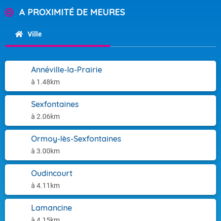
A PROXIMITÉ DE MEURES
Ville
Annéville-la-Prairie
à 1.48km
Sexfontaines
à 2.06km
Ormoy-lès-Sexfontaines
à 3.00km
Oudincourt
à 4.11km
Lamancine
à 4.15km