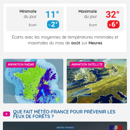
Minimale
Maximale
11°
32°
du jour
du jour
2°
6°
Ecart
Ecart
Écarts avec les moyennes de températures minimales et
maximales du mois de
août
sur
Meures
ANIMATION RADAR
ANIMATION SATELLITE
QUE FAIT MÉTÉO-FRANCE POUR PRÉVENIR LES
FEUX DE FORÊTS ?