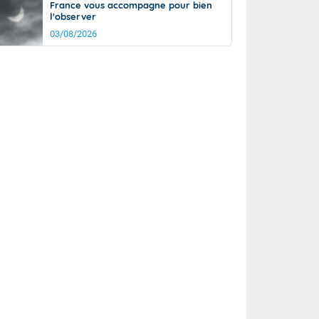
France vous accompagne pour bien
l'observer
03/08/2026
rée
Nuit
26°
19°
km/h
5
km/h