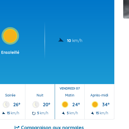
t Futuna
oid
10
km/h
Ensoleillé
VENDREDI 07
Soirée
Nuit
Matin
Après-midi
Soi
26°
20°
24°
34°
15
km/h
5
km/h
5
km/h
15
km/h
10
Comparaison aux normales