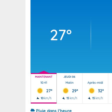
Wallis e
Grand fr
27°
MAINTENANT
JEUDI 06
10:41
Matin
Après-midi
27°
29°
32°
10
km/h
15
km/h
15
km/h
Pluie dans l'heure