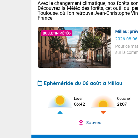
Avec le changement climatique, nos forêts sont
Découvrez la Météo des forêts, cet outil qui pe
Toulouse, où l'on retrouve Jean-Christophe Vi
France.
Millau: prév
BULLETIN MÉTÉO
2026-08-06
Pour ce mat
sur la comm
Voici les tem
ensoleillé.
T
: 18/23 Paris
Nord-Ouest 
Pour ce matin
Clermont-Fd :
Limoges : 20/
A 8 heures, l
Lille : 19/24
Ephéméride du 06 août à Millau
hectopascals
TENDANCE P
Cet après-mid
Beau temps se
Lever
Coucher
Pour la sema
06:42
21:07
Risque orag
Température s
orange cani
Cette semain
devrait rester
du-Sud (2A)
Petit vent de
(69), Var (8
Sauveur
Tendance des
Pour cet aprè
2026 :
Sur le Sud-Oue