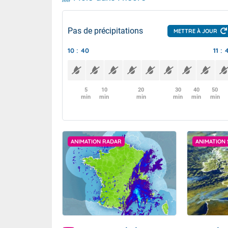
Pas de précipitations
METTRE À JOUR
10 : 40
11 : 
5
10
20
30
40
50
min
min
min
min
min
min
ANIMATION RADAR
ANIMATION 