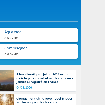
tes
aison.
 possible sur
e, avec des
bourgeonnent
rse sur le sud
 sur la
d à nord-ouest
Aguessac
 entre 50 et
à 6.77km
ur résiste sur
imales
Comprégnac
Rhône-Alpes à
 terres et 20
à 9.52km
Bilan climatique : juillet 2026 est le
mois le plus chaud et un des plus secs
jamais enregistré en France
ble du
04/08/2026
es
u'à 50-60 km/h
Changement climatique : quel impact
ilent les
sur les vagues de chaleur ?
ttoral l'après-