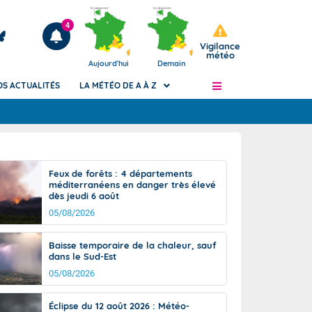
4
Vigilance
météo
Aujourd'hui
Demain
OS ACTUALITÉS
LA MÉTÉO DE A À Z
Articles
ngers
Feux de forêts : 4 départements
Phénomènes dangereux de J+2 à J+7
méditerranéens en danger très élevé
civile
dès jeudi 6 août
Avertissement pluies intenses à l'échelle
des communes (Apic)
05/08/2026
és
Bulletins Marine
Baisse temporaire de la chaleur, sauf
ateur de
Bulletins d'estimation du risque
dans le Sud-Est
d'avalanche
05/08/2026
-pompier
Météo des forêts
Vigicrues
Éclipse du 12 août 2026 : Météo-