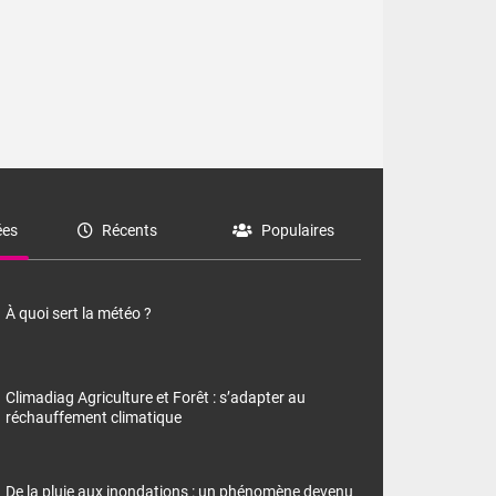
aleurs
aleurs
es
Récents
Populaires
À quoi sert la météo ?
Climadiag Agriculture et Forêt : s’adapter au
réchauffement climatique
De la pluie aux inondations : un phénomène devenu