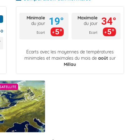
Minimale
Maximale
19°
34°
du jour
du jour
5°
5°
40
Ecart
Ecart
Écarts avec les moyennes de températures
minimales et maximales du mois de
août
sur
Millau
SATELLITE