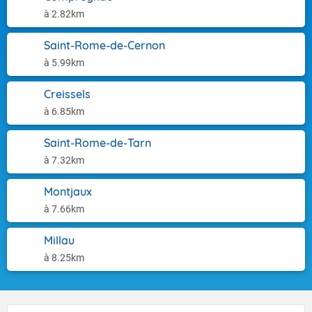
à 2.82km
Saint-Rome-de-Cernon
à 5.99km
Creissels
à 6.85km
Saint-Rome-de-Tarn
à 7.32km
Montjaux
à 7.66km
Millau
à 8.25km