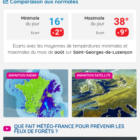
Comparaison aux normales
Minimale
Maximale
16°
38°
du jour
du jour
2°
9°
Ecart
Ecart
Écarts avec les moyennes de températures minimales et
maximales du mois de
août
sur
Saint-Georges-de-Luzençon
ANIMATION RADAR
ANIMATION SATELLITE
QUE FAIT MÉTÉO-FRANCE POUR PRÉVENIR LES
FEUX DE FORÊTS ?