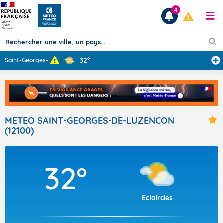
4
32°
Saint-Georges-d
...
Prévisions
TOUS LES RÉSULTATS
METEO SAINT-GEORGES-DE-LUZENCON
(12100)
Articles
32°
Eclaircies