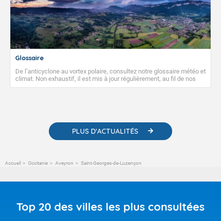
Glossaire
De l’anticyclone au vortex polaire, consultez notre glossaire météo et
climat. Non exhaustif, il est mis à jour régulièrement, au fil de nos
publications. Vous y trouverez également des liens utiles vers nos
contenus pédagogiques concernant les phénomènes
météorologiques et des informations scientifiques sur le
changement climatique.
PLUS D'ACTUALITÉS
Accueil
Occitanie
Aveyron
Saint-Georges-de-Luzençon
Top 20 des villes les plus consultées