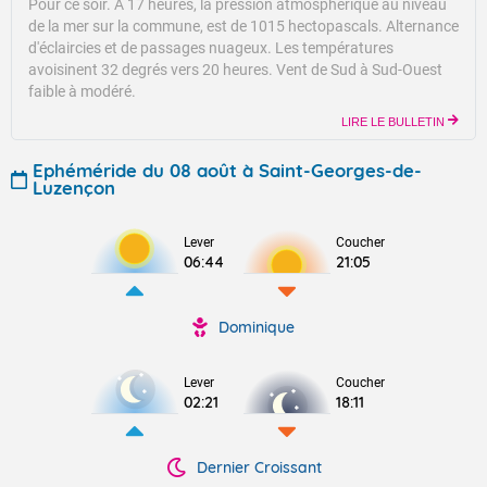
Pour ce soir.
A 17 heures, la pression atmosphérique au niveau
de la mer sur la commune, est de 1015 hectopascals.
Alternance
d'éclaircies et de passages nuageux.
Les températures
avoisinent 32 degrés vers 20 heures.
Vent de Sud à Sud-Ouest
faible à modéré.
LIRE LE BULLETIN
Ephéméride du 08 août à Saint-Georges-de-
Luzençon
Lever
Coucher
06:44
21:05
Dominique
Lever
Coucher
02:21
18:11
Dernier Croissant