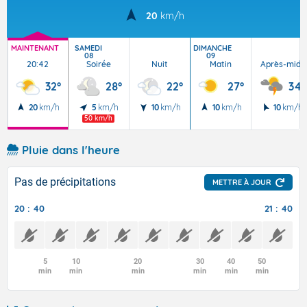
20
km/h
MAINTENANT
SAMEDI
DIMANCHE
08
09
20:42
Soirée
Nuit
Matin
Après-midi
32°
28°
22°
27°
34°
20
km/h
5
km/h
10
km/h
10
km/h
10
km/h
50 km/h
Pluie dans l'heure
Pas de précipitations
METTRE À JOUR
20 : 40
21 : 40
5
10
20
30
40
50
min
min
min
min
min
min