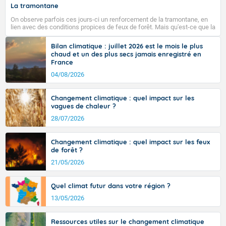
pays varois et en vallée de la Garonne.
Vent faible.
La tramontane
On observe parfois ces jours-ci un renforcement de la tramontane, en
Pour mardi matin.
lien avec des conditions propices de feux de forêt. Mais qu'est-ce que la
tramontane ? Quelles sont ses caractéristiques ? La tramontane est un
Soleil et ciel bleu prédominent.
vent turbulent soufflant de secteur nord-ouest à nord, ou ouest à nord-
Fermer
Bilan climatique : juillet 2026 est le mois le plus
ouest, dans un secteur qui part du Roussillon à la vallée de l’Aude et à
chaud et un des plus secs jamais enregistré en
l’ouest de l’Hérault. L’étymologie de ce vent vient du latin trasmontanus,
Températures minimales : 19 degrés.
France
signifiant au-delà des monts, en allusion aux régions montagneuses
d’où provient ce vent.
04/08/2026
Vent faible de direction variable.
Pour mardi après-midi.
Changement climatique : quel impact sur les
vagues de chaleur ?
Risque d'orage en seconde partie de journée ; soleil
28/07/2026
prédominant ensuite.
Températures maximales : 33 degrés.
Changement climatique : quel impact sur les feux
de forêt ?
Vent faible.
21/05/2026
Quel climat futur dans votre région ?
Fermer
13/05/2026
Ressources utiles sur le changement climatique