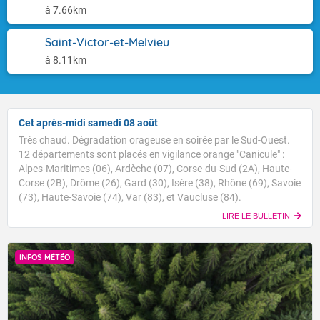
à 7.66km
Saint-Victor-et-Melvieu
à 8.11km
Cet après-midi samedi 08 août
Très chaud. Dégradation orageuse en soirée par le Sud-Ouest.
12 départements sont placés en vigilance orange "Canicule" :
Alpes-Maritimes (06), Ardèche (07), Corse-du-Sud (2A), Haute-
Corse (2B), Drôme (26), Gard (30), Isère (38), Rhône (69), Savoie
(73), Haute-Savoie (74), Var (83), et Vaucluse (84).
LIRE LE BULLETIN
INFOS MÉTÉO