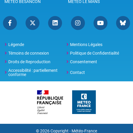
METEO BESANCON
METEO LE MANS
Légende
Mentions Légales
Témoins de connexion
Politique de Confidentialité
Droits de Reproduction
Consentement
Accessibilité : partiellement
Contact
conforme
© 2026 Copyright -
Météo-France