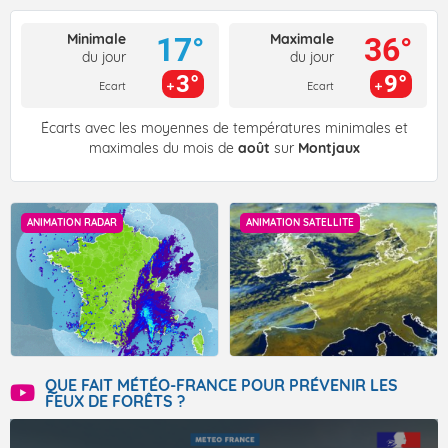
Minimale
Maximale
17°
36°
du jour
du jour
3°
9°
Ecart
Ecart
Écarts avec les moyennes de températures minimales et
maximales du mois de
août
sur
Montjaux
ANIMATION RADAR
ANIMATION SATELLITE
QUE FAIT MÉTÉO-FRANCE POUR PRÉVENIR LES
FEUX DE FORÊTS ?