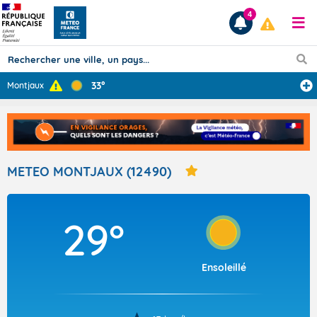
4
33°
Montjaux
Prévisions
TOUS LES RÉSULTATS
METEO MONTJAUX (12490)
Articles
29°
Ensoleillé