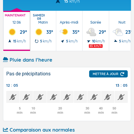
15
km/h
MAINTENANT
SAMEDI
08
12:06
Matin
Après-midi
Soirée
Nuit
29°
33°
35°
29°
23°
15
km/h
5
km/h
5
km/h
10
km/h
5
km/h
65 km/h
Pluie dans l'heure
Pas de précipitations
METTRE À JOUR
12 : 05
13 : 05
5
10
20
30
40
50
min
min
min
min
min
min
Comparaison aux normales