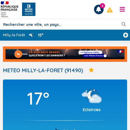
4
15°
Milly-la-Forêt
Prévisions
TOUS LES RÉSULTATS
METEO MILLY-LA-FORET (91490)
Articles
17°
Eclaircies