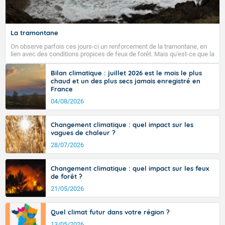
La tramontane
On observe parfois ces jours-ci un renforcement de la tramontane, en
lien avec des conditions propices de feux de forêt. Mais qu'est-ce que la
tramontane ? Quelles sont ses caractéristiques ? La tramontane est un
vent turbulent soufflant de secteur nord-ouest à nord, ou ouest à nord-
Bilan climatique : juillet 2026 est le mois le plus
ouest, dans un secteur qui part du Roussillon à la vallée de l’Aude et à
chaud et un des plus secs jamais enregistré en
l’ouest de l’Hérault. L’étymologie de ce vent vient du latin trasmontanus,
France
signifiant au-delà des monts, en allusion aux régions montagneuses
d’où provient ce vent.
04/08/2026
Changement climatique : quel impact sur les
vagues de chaleur ?
28/07/2026
Changement climatique : quel impact sur les feux
de forêt ?
21/05/2026
Quel climat futur dans votre région ?
13/05/2026