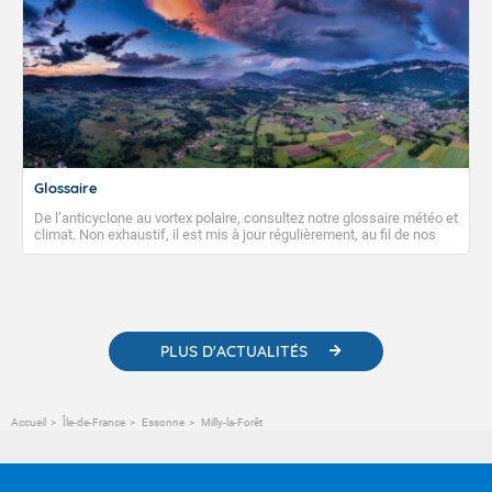
Glossaire
De l’anticyclone au vortex polaire, consultez notre glossaire météo et
climat. Non exhaustif, il est mis à jour régulièrement, au fil de nos
publications. Vous y trouverez également des liens utiles vers nos
contenus pédagogiques concernant les phénomènes
météorologiques et des informations scientifiques sur le
changement climatique.
PLUS D'ACTUALITÉS
Accueil
Île-de-France
Essonne
Milly-la-Forêt