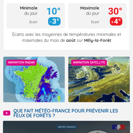
Minimale
Maximale
10°
30°
du jour
du jour
3°
4°
Ecart
Ecart
Écarts avec les moyennes de températures minimales et
maximales du mois de
août
sur
Milly-la-Forêt
ANIMATION RADAR
ANIMATION SATELLITE
QUE FAIT MÉTÉO-FRANCE POUR PRÉVENIR LES
FEUX DE FORÊTS ?