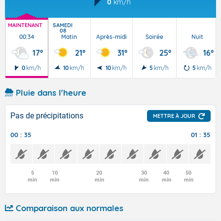
0
km/h
MAINTENANT
SAMEDI
08
00:34
Matin
Après-midi
Soirée
Nuit
17°
21°
31°
25°
16°
0
km/h
10
km/h
10
km/h
5
km/h
5
km/h
Pluie dans l'heure
Pas de précipitations
METTRE À JOUR
00 : 35
01 : 35
5
10
20
30
40
50
min
min
min
min
min
min
Comparaison aux normales