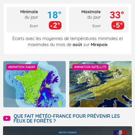
Minimale
Maximale
18°
33°
du jour
du jour
2°
5°
Ecart
Ecart
Écarts avec les moyennes de températures minimales et
maximales du mois de
août
sur
Mirepoix
ANIMATION RADAR
ANIMATION SATELLITE
QUE FAIT MÉTÉO-FRANCE POUR PRÉVENIR LES
FEUX DE FORÊTS ?