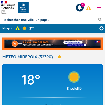
4
21°
Mirepoix
Prévisions
TOUS LES RÉSULTATS
METEO MIREPOIX (32390)
Articles
18°
Ensoleillé