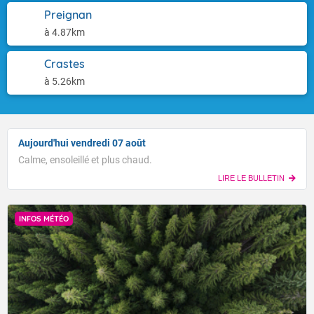
Preignan
à 4.87km
Crastes
à 5.26km
Aujourd'hui vendredi 07 août
Calme, ensoleillé et plus chaud.
LIRE LE BULLETIN
INFOS MÉTÉO