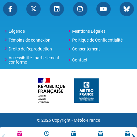
Légende
Mentions Légales
Témoins de connexion
Politique de Confidentialité
Droits de Reproduction
Consentement
Accessibilité : partiellement
Contact
conforme
© 2026 Copyright -
Météo-France