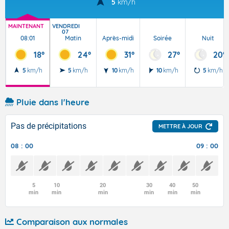
5
km/h
MAINTENANT
VENDREDI
07
08:01
Matin
Après-midi
Soirée
Nuit
18°
24°
31°
27°
20°
5
km/h
5
km/h
10
km/h
10
km/h
5
km/h
Pluie dans l'heure
Pas de précipitations
METTRE À JOUR
08 : 00
09 : 00
5
10
20
30
40
50
min
min
min
min
min
min
Comparaison aux normales