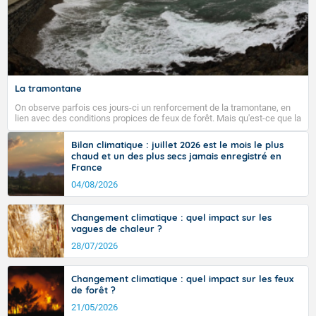
La tramontane
On observe parfois ces jours-ci un renforcement de la tramontane, en
lien avec des conditions propices de feux de forêt. Mais qu'est-ce que la
tramontane ? Quelles sont ses caractéristiques ? La tramontane est un
vent turbulent soufflant de secteur nord-ouest à nord, ou ouest à nord-
Bilan climatique : juillet 2026 est le mois le plus
ouest, dans un secteur qui part du Roussillon à la vallée de l’Aude et à
chaud et un des plus secs jamais enregistré en
l’ouest de l’Hérault. L’étymologie de ce vent vient du latin trasmontanus,
France
signifiant au-delà des monts, en allusion aux régions montagneuses
d’où provient ce vent.
04/08/2026
Changement climatique : quel impact sur les
vagues de chaleur ?
28/07/2026
Changement climatique : quel impact sur les feux
de forêt ?
21/05/2026