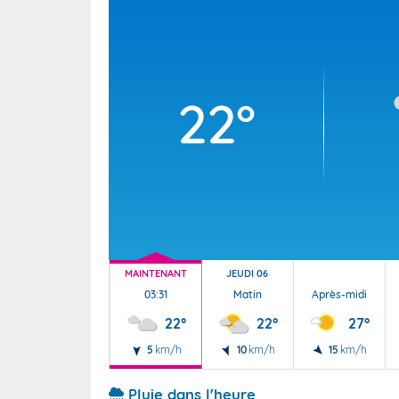
Wallis e
Grand fr
22°
MAINTENANT
JEUDI 06
03:31
Matin
Après-midi
22°
22°
27°
5
km/h
10
km/h
15
km/h
Pluie dans l'heure