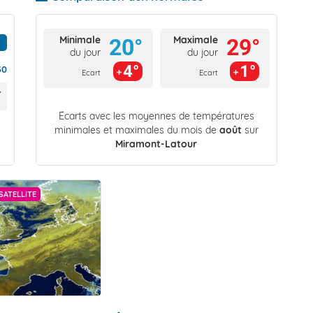
Minimale
Maximale
20°
29°
du jour
du jour
4°
1°
30
Ecart
Ecart
Écarts avec les moyennes de températures
minimales et maximales du mois de
août
sur
Miramont-Latour
SATELLITE