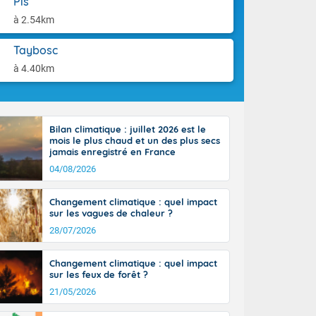
Pis
aison.
n ensoleillée,
à 2.54km
 nuages
sionner une
Taybosc
lpes
iques, le vent
à 4.40km
et tramontane
. Les
. Il fait 12 à
uages, elles
Bilan climatique : juillet 2026 est le
terranéen et
mois le plus chaud et un des plus secs
ste sur le
jamais enregistré en France
ales
04/08/2026
Rhône-Alpes à
 terres et 20
Changement climatique : quel impact
sur les vagues de chaleur ?
28/07/2026
Changement climatique : quel impact
sur les feux de forêt ?
21/05/2026