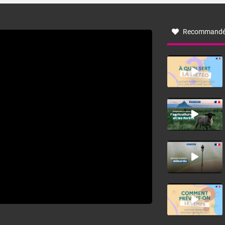
à nord-ouest, dans un secteur qui part du Roussillon à la
vallée de l’Aude et à l’ouest de l’Hérault. L’étymologie de
ce vent vient du latin trasmontanus, signifiant au-delà des
monts, en allusion aux régions montagneuses d’où
Recommandé
provient ce vent.