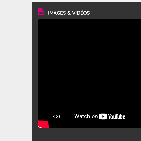
vitesse moyenne de 50 km/h et atteindre 80 à 100 km/h
en rafales, parfois davantage. Il parcourt la basse vallée
du Rhône et la Provence et envahit le littoral
IMAGES & VIDÉOS
méditerranéen à partir de la Camargue.