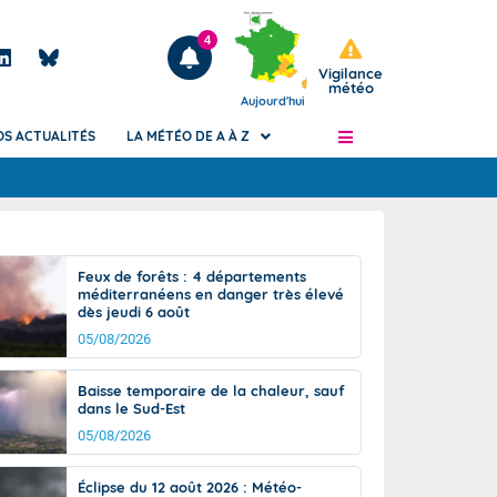
4
Vigilance
météo
Aujourd'hui
OS ACTUALITÉS
LA MÉTÉO DE A À Z
Articles
ngers
Feux de forêts : 4 départements
Phénomènes dangereux de J+2 à J+7
méditerranéens en danger très élevé
civile
dès jeudi 6 août
Avertissement pluies intenses à l'échelle
des communes (Apic)
05/08/2026
és
Bulletins Marine
Baisse temporaire de la chaleur, sauf
ateur de
Bulletins d'estimation du risque
dans le Sud-Est
d'avalanche
05/08/2026
-pompier
Météo des forêts
Vigicrues
Éclipse du 12 août 2026 : Météo-