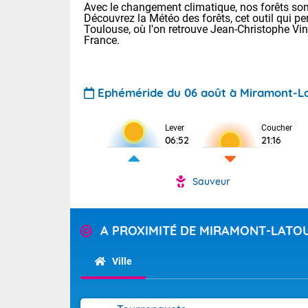
Avec le changement climatique, nos forêts sont
Découvrez la Météo des forêts, cet outil qui pe
Toulouse, où l'on retrouve Jean-Christophe Vi
France.
Ephéméride du 06 août à Miramont-L
Voici les tem
Lever
Coucher
06:52
21:16
Lyon : 32 Bia
25 Nancy : 28
31 Lille : 24 
Sauveur
Demain : jeud
TENDANCE P
Risque ora
Pour la sema
A PROXIMITÉ DE MIRAMONT-LATO
Vigilance ora
Cette semain
devrait rester
Ville
(2A), Haute-C
(84). Sur le 
Tendance des
de journée, l
2026 :
Sur les crête