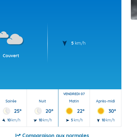
t Futuna
oid
5
km/h
Couvert
VENDREDI 07
Soirée
Nuit
Matin
Après-midi
Soi
25°
20°
22°
30°
10
km/h
10
km/h
5
km/h
10
km/h
10
Comparaison aux normales