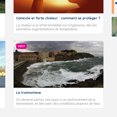
Canicule et forte chaleur : comment se protéger ?
La chaleur a un effet immédiat sur l’organisme, dès les
premières augmentations de température.
VENT
La tramontane
On observe parfois ces jours-ci un renforcement de la
tramontane, en lien avec des conditions propices de feux
de forêt. Mais qu'est-ce que la tramontane ? Quelles sont
ses caractéristiques ? La tramontane est un vent
turbulent soufflant de secteur nord-ouest à nord, ou ouest