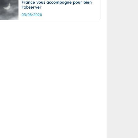
France vous accompagne pour bien
l'observer
03/08/2026
rée
Nuit
27°
21°
km/h
5
km/h