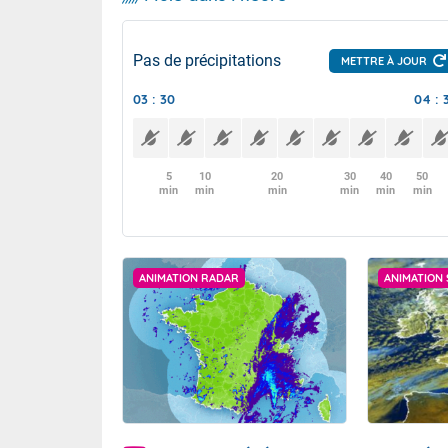
Pas de précipitations
METTRE À JOUR
03 : 30
04 : 
5
10
20
30
40
50
min
min
min
min
min
min
ANIMATION RADAR
ANIMATION 