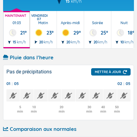
15
km/h
MAINTENANT
VENDREDI
07
01:03
Matin
Après-midi
Soirée
Nuit
21°
23°
29°
25°
18°
15
km/h
20
km/h
20
km/h
20
km/h
10
km/h
Pluie dans l'heure
Pas de précipitations
METTRE À JOUR
01 : 05
02 : 05
5
10
20
30
40
50
min
min
min
min
min
min
Comparaison aux normales