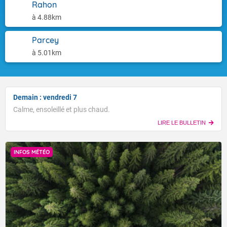
Rahon
à 4.88km
Parcey
à 5.01km
Demain : vendredi 7
Calme, ensoleillé et plus chaud.
LIRE LE BULLETIN
INFOS MÉTÉO