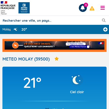
4
20°
Molay
Prévisions
TOUS LES RÉSULTATS
METEO MOLAY (39500)
Articles
21°
Ciel clair