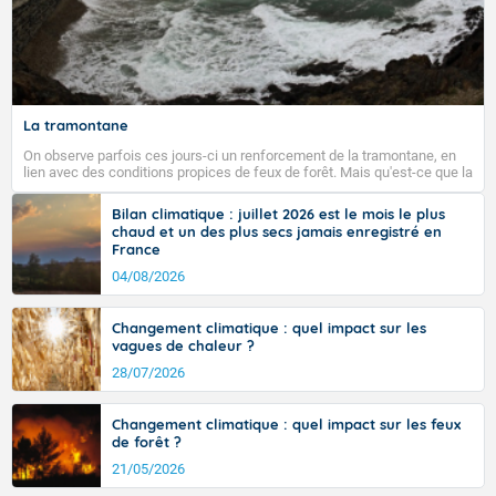
La tramontane
On observe parfois ces jours-ci un renforcement de la tramontane, en
lien avec des conditions propices de feux de forêt. Mais qu'est-ce que la
tramontane ? Quelles sont ses caractéristiques ? La tramontane est un
vent turbulent soufflant de secteur nord-ouest à nord, ou ouest à nord-
Bilan climatique : juillet 2026 est le mois le plus
ouest, dans un secteur qui part du Roussillon à la vallée de l’Aude et à
chaud et un des plus secs jamais enregistré en
l’ouest de l’Hérault. L’étymologie de ce vent vient du latin trasmontanus,
France
signifiant au-delà des monts, en allusion aux régions montagneuses
d’où provient ce vent.
04/08/2026
Changement climatique : quel impact sur les
vagues de chaleur ?
28/07/2026
Changement climatique : quel impact sur les feux
de forêt ?
21/05/2026