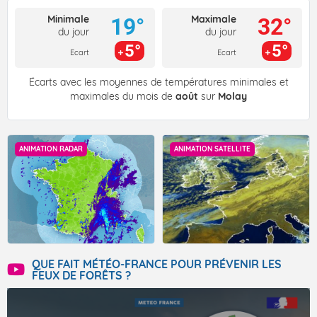
Minimale
Maximale
19°
32°
du jour
du jour
5°
5°
Ecart
Ecart
Écarts avec les moyennes de températures minimales et
maximales du mois de
août
sur
Molay
ANIMATION RADAR
ANIMATION SATELLITE
QUE FAIT MÉTÉO-FRANCE POUR PRÉVENIR LES
FEUX DE FORÊTS ?