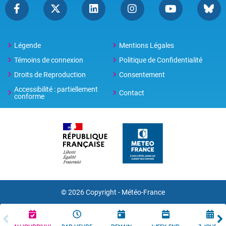
Légende
Mentions Légales
Témoins de connexion
Politique de Confidentialité
Droits de Reproduction
Consentement
Accessibilité : partiellement
Contact
conforme
© 2026 Copyright -
Météo-France