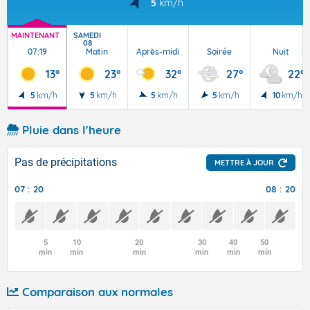
5
km/h
MAINTENANT
SAMEDI
08
07:19
Matin
Après-midi
Soirée
Nuit
13°
23°
32°
27°
22°
5
km/h
5
km/h
5
km/h
5
km/h
10
km/h
Pluie dans l'heure
Pas de précipitations
METTRE À JOUR
07 : 20
08 : 20
5
10
20
30
40
50
min
min
min
min
min
min
Comparaison aux normales