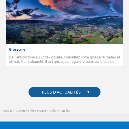
Glossaire
De l’anticyclone au vortex polaire, consultez notre glossaire météo et
climat. Non exhaustif, il est mis à jour régulièrement, au fil de nos
publications. Vous y trouverez également des liens utiles vers nos
contenus pédagogiques concernant les phénomènes
météorologiques et des informations scientifiques sur le
changement climatique.
PLUS D'ACTUALITÉS
Accueil
Auvergne-Rhône-Alpes
Allier
Molles