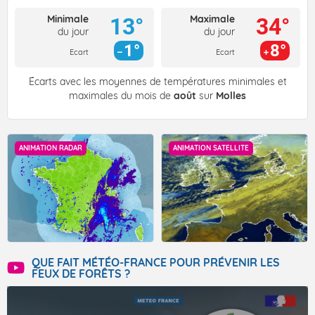
Minimale
Maximale
13°
34°
du jour
du jour
1°
8°
Ecart
Ecart
Écarts avec les moyennes de températures minimales et
maximales du mois de
août
sur
Molles
ANIMATION RADAR
ANIMATION SATELLITE
QUE FAIT MÉTÉO-FRANCE POUR PRÉVENIR LES
FEUX DE FORÊTS ?