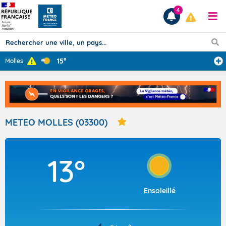
4
15°
Molles
Prévisions
TOUS LES RÉSULTATS
METEO MOLLES (03300)
Articles
13°
Ensoleillé