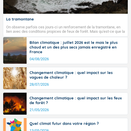
Fermer
La tramontane
On observe parfois ces jours-ci un renforcement de la tramontane, en
lien avec des conditions propices de feux de forêt. Mais qu'est-ce que la
tramontane ? Quelles sont ses caractéristiques ? La tramontane est un
vent turbulent soufflant de secteur nord-ouest à nord, ou ouest à nord-
Bilan climatique : juillet 2026 est le mois le plus
ouest, dans un secteur qui part du Roussillon à la vallée de l’Aude et à
chaud et un des plus secs jamais enregistré en
l’ouest de l’Hérault. L’étymologie de ce vent vient du latin trasmontanus,
France
signifiant au-delà des monts, en allusion aux régions montagneuses
d’où provient ce vent.
04/08/2026
Changement climatique : quel impact sur les
vagues de chaleur ?
28/07/2026
Changement climatique : quel impact sur les feux
de forêt ?
21/05/2026
Quel climat futur dans votre région ?
13/05/2026