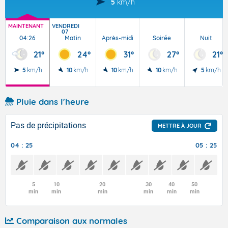
5
km/h
MAINTENANT
VENDREDI
07
04:26
Matin
Après-midi
Soirée
Nuit
21°
24°
31°
27°
21°
5
km/h
10
km/h
10
km/h
10
km/h
5
km/h
Pluie dans l'heure
Pas de précipitations
METTRE À JOUR
04 : 25
05 : 25
5
10
20
30
40
50
min
min
min
min
min
min
Comparaison aux normales