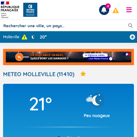
4
20°
Molleville
Prévisions
TOUS LES RÉSULTATS
METEO MOLLEVILLE (11410)
Articles
21°
Peu nuageux