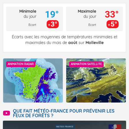
Minimale
Maximale
19°
33°
du jour
du jour
3°
5°
Ecart
Ecart
Écarts avec les moyennes de températures minimales et
maximales du mois de
août
sur
Molleville
ANIMATION RADAR
ANIMATION SATELLITE
QUE FAIT MÉTÉO-FRANCE POUR PRÉVENIR LES
FEUX DE FORÊTS ?