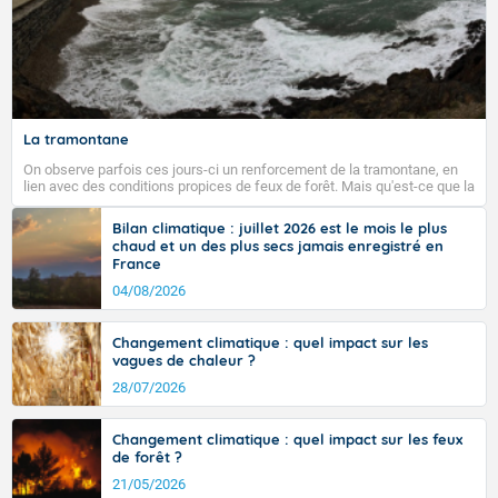
La tramontane
On observe parfois ces jours-ci un renforcement de la tramontane, en
lien avec des conditions propices de feux de forêt. Mais qu'est-ce que la
tramontane ? Quelles sont ses caractéristiques ? La tramontane est un
vent turbulent soufflant de secteur nord-ouest à nord, ou ouest à nord-
Bilan climatique : juillet 2026 est le mois le plus
ouest, dans un secteur qui part du Roussillon à la vallée de l’Aude et à
chaud et un des plus secs jamais enregistré en
l’ouest de l’Hérault. L’étymologie de ce vent vient du latin trasmontanus,
France
signifiant au-delà des monts, en allusion aux régions montagneuses
d’où provient ce vent.
04/08/2026
Changement climatique : quel impact sur les
vagues de chaleur ?
28/07/2026
Changement climatique : quel impact sur les feux
de forêt ?
21/05/2026