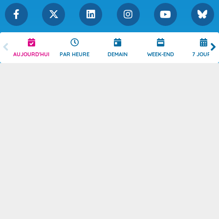
Légende
Mentions Légales
AUJOURD'HUI
PAR HEURE
DEMAIN
WEEK-END
7 JOURS
Témoins de connexion
Politique de Confidentialité
Droits de Reproduction
Consentement
Accessibilité : partiellement
Contact
conforme
© 2026 Copyright -
Météo-France