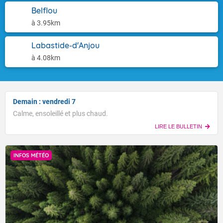
Belflou
à 3.95km
Labastide-d'Anjou
à 4.08km
Demain : vendredi 7
Calme, ensoleillé et plus chaud.
LIRE LE BULLETIN
INFOS MÉTÉO