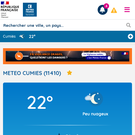
4
22°
Cumiès
Prévisions
TOUS LES RÉSULTATS
METEO CUMIES (11410)
Articles
22°
Peu nuageux