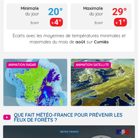
Minimale
Maximale
20°
29°
du jour
du jour
4°
1°
Ecart
Ecart
Écarts avec les moyennes de températures minimales et
maximales du mois de
août
sur
Cumiès
ANIMATION RADAR
ANIMATION SATELLITE
QUE FAIT MÉTÉO-FRANCE POUR PRÉVENIR LES
FEUX DE FORÊTS ?