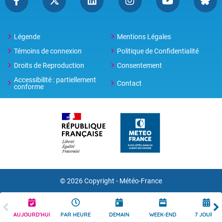
Légende
Mentions Légales
Témoins de connexion
Politique de Confidentialité
Droits de Reproduction
Consentement
Accessibilité : partiellement
Contact
conforme
© 2026 Copyright -
Météo-France
AUJOURD'HUI
PAR HEURE
DEMAIN
WEEK-END
7 JOURS