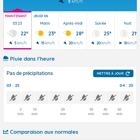
5
km/h
MAINTENANT
JEUDI 06
03:23
Matin
Après-midi
Soirée
Nuit
22°
23°
28°
25°
21°
5
km/h
15
km/h
20
km/h
20
km/h
10
km/h
Pluie dans l'heure
Pas de précipitations
METTRE À JOUR
03 : 25
04 : 25
5
10
20
30
40
50
min
min
min
min
min
min
Comparaison aux normales