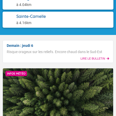
à 4.04km
Sainte-Camelle
à 4.16km
Demain : jeudi 6
Risque orageux sur les reliefs. Encore chaud dans le Sud-Est
LIRE LE BULLETIN
INFOS MÉTÉO