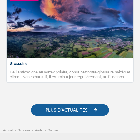
Glossaire
De l’anticyclone au vortex polaire, consultez notre glossaire météo et
climat. Non exhaustif, il est mis à jour régulièrement, au fil de nos
publications. Vous y trouverez également des liens utiles vers nos
contenus pédagogiques concernant les phénomènes
météorologiques et des informations scientifiques sur le
changement climatique.
PLUS D'ACTUALITÉS
Accueil
Occitanie
Aude
Cumiès