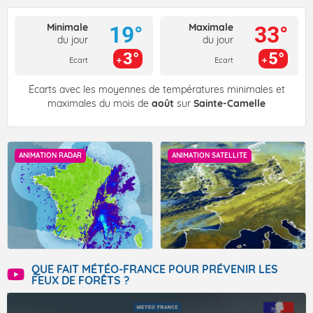
Minimale
Maximale
19°
33°
du jour
du jour
3°
5°
Ecart
Ecart
Écarts avec les moyennes de températures minimales et
maximales du mois de
août
sur
Sainte-Camelle
ANIMATION RADAR
ANIMATION SATELLITE
QUE FAIT MÉTÉO-FRANCE POUR PRÉVENIR LES
FEUX DE FORÊTS ?