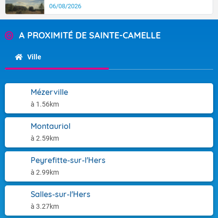
06/08/2026
A PROXIMITÉ DE SAINTE-CAMELLE
Ville
Mézerville
à 1.56km
Montauriol
à 2.59km
Peyrefitte-sur-l'Hers
à 2.99km
Salles-sur-l'Hers
à 3.27km