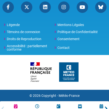
Légende
Mentions Légales
Témoins de connexion
Politique de Confidentialité
Droits de Reproduction
Consentement
Accessibilité : partiellement
Contact
conforme
© 2026 Copyright -
Météo-France