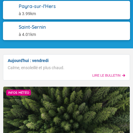
Payra-sur-l'Hers
à 3.99km
Saint-Sernin
à 4.01km
Aujourd'hui : vendredi
Calme, ensoleillé et plus chaud.
LIRE LE BULLETIN
INFOS MÉTÉO