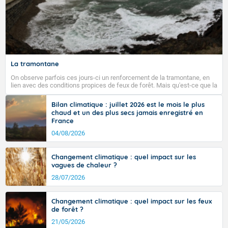
La tramontane
On observe parfois ces jours-ci un renforcement de la tramontane, en
lien avec des conditions propices de feux de forêt. Mais qu'est-ce que la
tramontane ? Quelles sont ses caractéristiques ? La tramontane est un
vent turbulent soufflant de secteur nord-ouest à nord, ou ouest à nord-
Bilan climatique : juillet 2026 est le mois le plus
ouest, dans un secteur qui part du Roussillon à la vallée de l’Aude et à
chaud et un des plus secs jamais enregistré en
l’ouest de l’Hérault. L’étymologie de ce vent vient du latin trasmontanus,
France
signifiant au-delà des monts, en allusion aux régions montagneuses
d’où provient ce vent.
04/08/2026
Changement climatique : quel impact sur les
vagues de chaleur ?
28/07/2026
Changement climatique : quel impact sur les feux
de forêt ?
21/05/2026