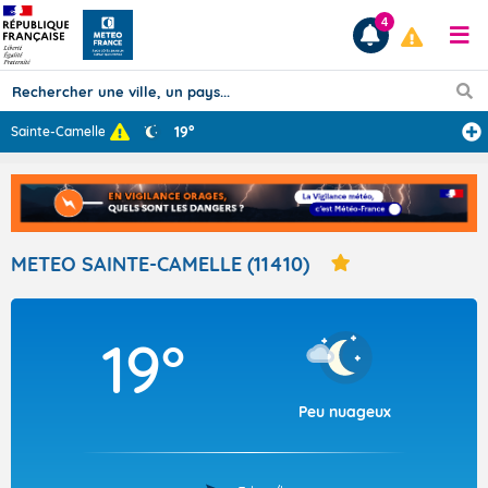
4
19°
Sainte-Camelle
Prévisions
TOUS LES RÉSULTATS
METEO SAINTE-CAMELLE (11410)
Articles
19°
Peu nuageux