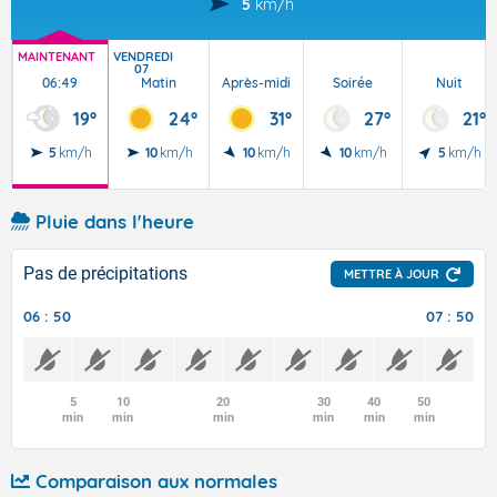
5
km/h
MAINTENANT
VENDREDI
07
06:49
Matin
Après-midi
Soirée
Nuit
19°
24°
31°
27°
21°
5
km/h
10
km/h
10
km/h
10
km/h
5
km/h
Pluie dans l'heure
Pas de précipitations
METTRE À JOUR
06 : 50
07 : 50
5
10
20
30
40
50
min
min
min
min
min
min
Comparaison aux normales