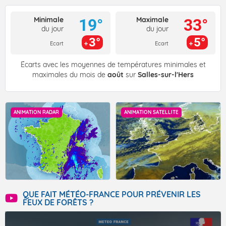
Minimale
Maximale
19°
33°
du jour
du jour
3°
5°
Ecart
Ecart
Écarts avec les moyennes de températures minimales et
maximales du mois de
août
sur
Salles-sur-l'Hers
ANIMATION RADAR
ANIMATION SATELLITE
QUE FAIT MÉTÉO-FRANCE POUR PRÉVENIR LES
FEUX DE FORÊTS ?