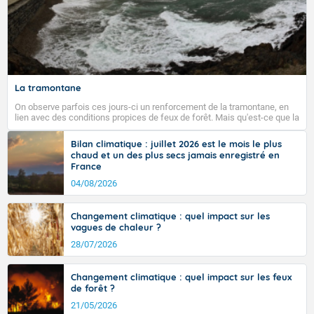
La tramontane
On observe parfois ces jours-ci un renforcement de la tramontane, en
lien avec des conditions propices de feux de forêt. Mais qu'est-ce que la
tramontane ? Quelles sont ses caractéristiques ? La tramontane est un
vent turbulent soufflant de secteur nord-ouest à nord, ou ouest à nord-
Bilan climatique : juillet 2026 est le mois le plus
ouest, dans un secteur qui part du Roussillon à la vallée de l’Aude et à
chaud et un des plus secs jamais enregistré en
l’ouest de l’Hérault. L’étymologie de ce vent vient du latin trasmontanus,
France
signifiant au-delà des monts, en allusion aux régions montagneuses
d’où provient ce vent.
04/08/2026
Changement climatique : quel impact sur les
vagues de chaleur ?
28/07/2026
Changement climatique : quel impact sur les feux
de forêt ?
21/05/2026