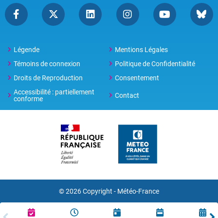
Légende
Mentions Légales
Témoins de connexion
Politique de Confidentialité
Droits de Reproduction
Consentement
Accessibilité : partiellement
Contact
conforme
© 2026 Copyright -
Météo-France