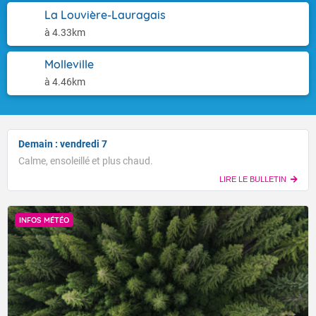
La Louvière-Lauragais
à 4.33km
Molleville
à 4.46km
Demain : vendredi 7
Calme, ensoleillé et plus chaud.
LIRE LE BULLETIN
INFOS MÉTÉO