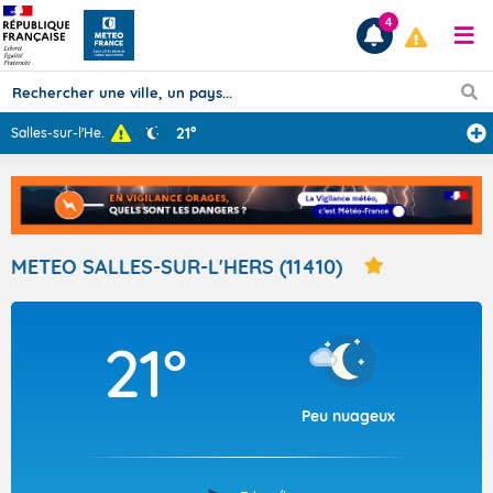
4
21°
Salles-sur-l'He
...
Prévisions
TOUS LES RÉSULTATS
METEO SALLES-SUR-L'HERS (11410)
Articles
21°
Peu nuageux