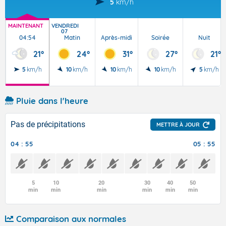
5
km/h
MAINTENANT
VENDREDI
07
04:54
Matin
Après-midi
Soirée
Nuit
21°
24°
31°
27°
21°
5
km/h
10
km/h
10
km/h
10
km/h
5
km/h
Pluie dans l'heure
Pas de précipitations
METTRE À JOUR
04 : 55
05 : 55
5
10
20
30
40
50
min
min
min
min
min
min
Comparaison aux normales