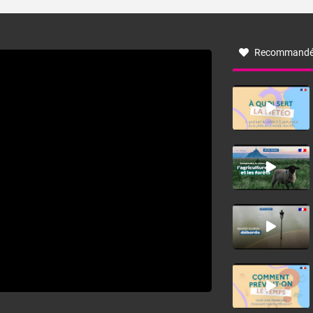
turbulent soufflant de secteur nord-ouest à nord, ou ouest
à nord-ouest, dans un secteur qui part du Roussillon à la
vallée de l’Aude et à l’ouest de l’Hérault. L’étymologie de
ce vent vient du latin trasmontanus, signifiant au-delà des
monts, en allusion aux régions montagneuses d’où
Recommandé
provient ce vent.