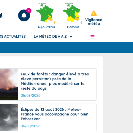
4
Vigilance
météo
Aujourd'hui
Demain
OS ACTUALITÉS
LA MÉTÉO DE A À Z
Articles
ngers
Feux de forêts : danger élevé à très
Phénomènes dangereux de J+2 à J+7
élevé persistant près de la
civile
Méditerranée, plus modéré sur le
Avertissement pluies intenses à l'échelle
reste du pays
des communes (Apic)
és
06/08/2026
Bulletins Marine
ateur de
Bulletins d'estimation du risque
Éclipse du 12 août 2026 : Météo-
d'avalanche
France vous accompagne pour bien
-pompier
l'observer
Météo des forêts
06/08/2026
Vigicrues