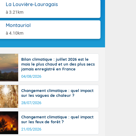
ttoral l'après-
aison.
La Louvière-Lauragais
n général, 14
à 3.21km
r
sse, il fait
Montauriol
ouvent 30 à 35
à 4.10km
Bilan climatique : juillet 2026 est le
mois le plus chaud et un des plus secs
jamais enregistré en France
04/08/2026
Changement climatique : quel impact
sur les vagues de chaleur ?
28/07/2026
Changement climatique : quel impact
sur les feux de forêt ?
21/05/2026