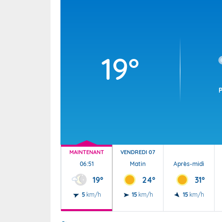
Wallis e
Grand fr
19°
MAINTENANT
VENDREDI 07
06:51
Matin
Après-midi
19°
24°
31°
5
km/h
15
km/h
15
km/h