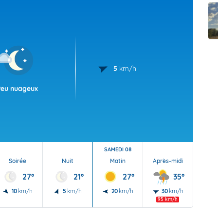
t Futuna
oid
5
km/h
Peu nuageux
SAMEDI 08
Soirée
Nuit
Matin
Après-midi
Soi
27°
21°
27°
35°
10
km/h
5
km/h
20
km/h
30
km/h
20
95 km/h
55 