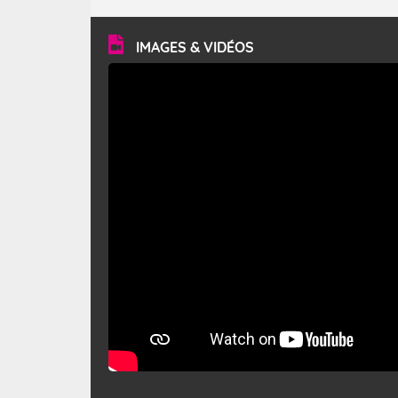
turbulent et généralement sec, pouvant souffler à une
vitesse moyenne de 50 km/h et atteindre 80 à 100 km/h
en rafales, parfois davantage. Il parcourt la basse vallée
du Rhône et la Provence et envahit le littoral
IMAGES & VIDÉOS
méditerranéen à partir de la Camargue.