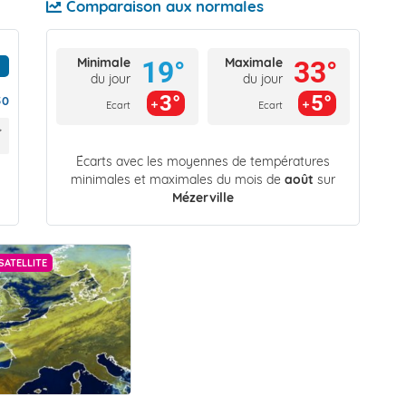
Comparaison aux normales
Minimale
Maximale
19°
33°
du jour
du jour
3°
5°
50
Ecart
Ecart
Écarts avec les moyennes de températures
minimales et maximales du mois de
août
sur
Mézerville
SATELLITE