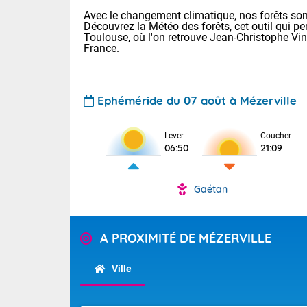
Avec le changement climatique, nos forêts sont
Découvrez la Météo des forêts, cet outil qui pe
Toulouse, où l'on retrouve Jean-Christophe Vi
France.
Ephéméride du 07 août à Mézerville
Lever
Coucher
Voici les tem
06:50
21:09
28 Lyon : 31 
: 27 Nancy : 
31 Lille : 26 
Gaétan
TENDANCE P
Aujourd'hui :
Pour la sema
Calme, enso
A PROXIMITÉ DE MÉZERVILLE
Cette semain
La journée s'
temps devrait 
Ville
territoire. O
Tendance des
pyrénéennes, l
2026 :
alors que la 