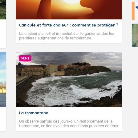
Canicule et forte chaleur : comment se protéger ?
La chaleur a un effet immédiat sur l’organisme, dès les
premières augmentations de température.
VENT
La tramontane
On observe parfois ces jours-ci un renforcement de la
tramontane, en lien avec des conditions propices de feux
de forêt. Mais qu'est-ce que la tramontane ? Quelles sont
ses caractéristiques ? La tramontane est un vent