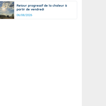
Retour progressif de la chaleur à
partir de vendredi
06/08/2026
rée
Nuit
28°
22°
km/h
20
km/h
km/h