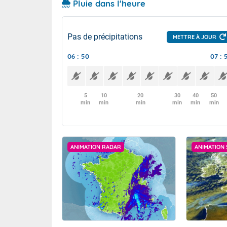
Pluie dans l'heure
Pas de précipitations
METTRE À JOUR
06 : 50
07 : 
5
10
20
30
40
50
min
min
min
min
min
min
ANIMATION RADAR
ANIMATION 