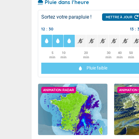
Pluie dans l'heure
Sortez votre parapluie !
METTRE À JOUR
12 : 30
13 : 
5
10
20
30
40
50
min
min
min
min
min
min
Pluie faible
ANIMATION RADAR
ANIMATION 