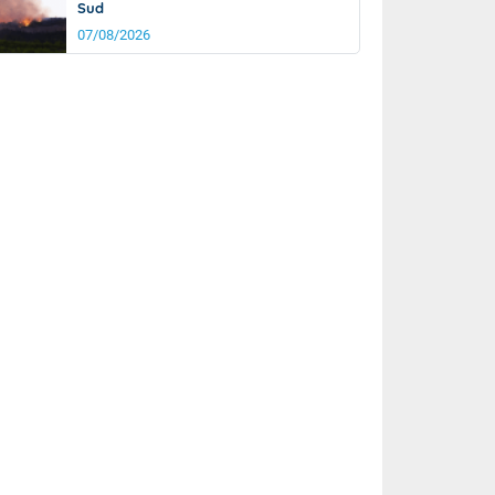
Sud
07/08/2026
rée
Nuit
22°
16°
km/h
5
km/h