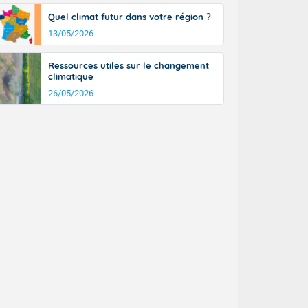
a Picardie aux
Quel climat futur dans votre région ?
 nouveaux
également du
13/05/2026
rénées
dées peuvent
Ressources utiles sur le changement
eur nord-
climatique
, les rafales
26/05/2026
t
la Grande
e et sur le
n basse vallée