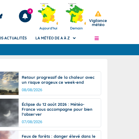
4
Vigilance
météo
Aujourd'hui
Demain
OS ACTUALITÉS
LA MÉTÉO DE A À Z
Articles
ngers
Retour progressif de la chaleur avec
Phénomènes dangereux de J+2 à J+7
un risque orageux ce week-end
civile
Avertissement pluies intenses à l'échelle
08/08/2026
des communes (Apic)
és
Bulletins Marine
Éclipse du 12 août 2026 : Météo-
France vous accompagne pour bien
ateur de
Bulletins d'estimation du risque
l'observer
d'avalanche
07/08/2026
-pompier
Météo des forêts
Vigicrues
Feux de forêts : danger élevé dans le