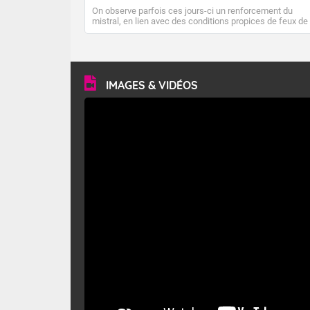
On observe parfois ces jours-ci un renforcement du
mistral, en lien avec des conditions propices de feux de
forêt. Mais qu'est-ce que le mistral ? Quelles sont ses
caractéristiques ? Le mistral est un vent régional,
turbulent et généralement sec, pouvant souffler à une
vitesse moyenne de 50 km/h et atteindre 80 à 100 km/h
en rafales, parfois davantage. Il parcourt la basse vallée
du Rhône et la Provence et envahit le littoral
IMAGES & VIDÉOS
méditerranéen à partir de la Camargue.