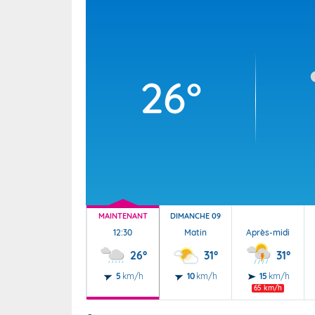
Wallis e
Grand fr
26°
MAINTENANT
DIMANCHE 09
12:30
Matin
Après-midi
26°
31°
31°
5
km/h
10
km/h
15
km/h
65 km/h