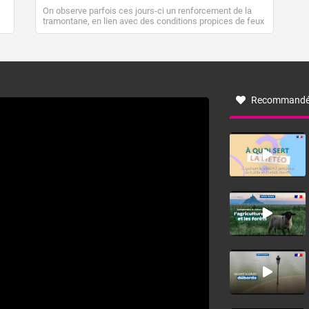
On observe parfois ces jours-ci un renforcement de la
tramontane, en lien avec des conditions propices de feux
de forêt. Mais qu'est-ce que la tramontane ? Quelles sont
ses caractéristiques ? La tramontane est un vent
turbulent soufflant de secteur nord-ouest à nord, ou ouest
à nord-ouest, dans un secteur qui part du Roussillon à la
vallée de l’Aude et à l’ouest de l’Hérault. L’étymologie de
ce vent vient du latin trasmontanus, signifiant au-delà des
monts, en allusion aux régions montagneuses d’où
Recommandé
provient ce vent.