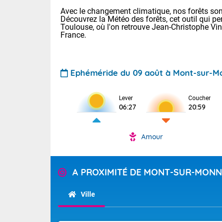
Avec le changement climatique, nos forêts sont
Découvrez la Météo des forêts, cet outil qui pe
Toulouse, où l'on retrouve Jean-Christophe Vi
France.
Ephéméride du 09 août à Mont-sur-M
Voici les tem
Lever
Coucher
: 20/27 Paris
06:27
20:59
Clermont-Fd :
Limoges : 24/
Lille : 24/34
Amour
TENDANCE P
Cet après-mi
Pour la sema
Temps orag
A PROXIMITÉ DE MONT-SUR-MONN
départemen
Les températu
sensible, auc
(47), Pyrén
Ville
Garonne (82
Tendance des
Alpes-Marit
septembre 20
Drôme (26),