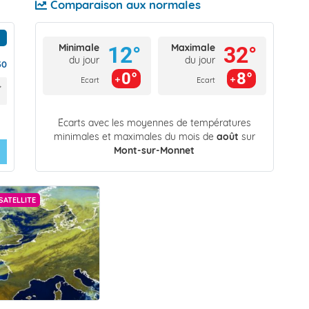
Comparaison aux normales
Minimale
Maximale
12°
32°
du jour
du jour
30
0°
8°
Ecart
Ecart
Écarts avec les moyennes de températures
minimales et maximales du mois de
août
sur
Mont-sur-Monnet
SATELLITE