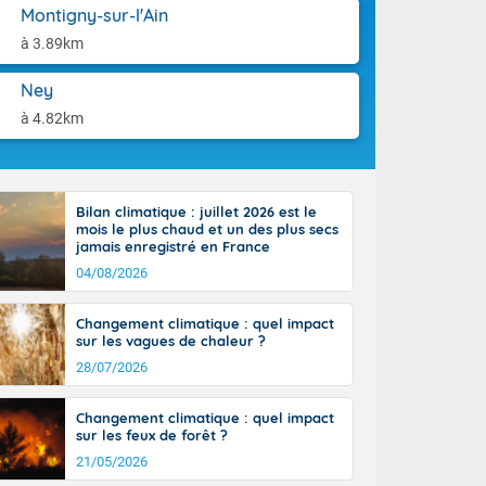
aison.
Montigny-sur-l'Ain
à 3.89km
perdant de
e reste du
es orages
Ney
nt le rivage
à 4.82km
us virulents
 nord, des
mineux et
nise sur le
Bilan climatique : juillet 2026 est le
vec localement
mois le plus chaud et un des plus secs
avec de la
jamais enregistré en France
indre 90 à 110
04/08/2026
tes de Manche
 pays, avec
Changement climatique : quel impact
a Garonne.
sur les vagues de chaleur ?
28/07/2026
Changement climatique : quel impact
sur les feux de forêt ?
ne Rhône-
21/05/2026
es entrées