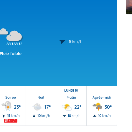
t Futuna
oid
5
km/h
Pluie faible
LUNDI 10
Soirée
Nuit
Matin
Après-midi
Soi
23°
17°
22°
30°
15
km/h
10
km/h
10
km/h
10
km/h
5
65 km/h