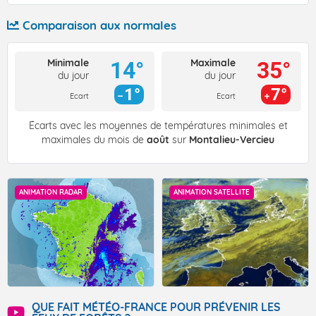
Comparaison aux normales
Minimale
Maximale
14°
35°
du jour
du jour
1°
7°
Ecart
Ecart
Écarts avec les moyennes de températures minimales et
maximales du mois de
août
sur
Montalieu-Vercieu
ANIMATION RADAR
ANIMATION SATELLITE
QUE FAIT MÉTÉO-FRANCE POUR PRÉVENIR LES