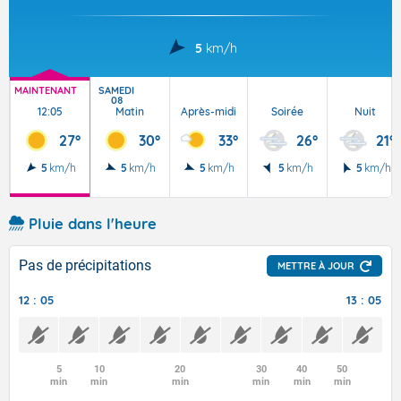
5
km/h
MAINTENANT
SAMEDI
08
12:05
Matin
Après-midi
Soirée
Nuit
27°
30°
33°
26°
21°
5
km/h
5
km/h
5
km/h
5
km/h
5
km/h
Pluie dans l'heure
Pas de précipitations
METTRE À JOUR
12 : 05
13 : 05
5
10
20
30
40
50
min
min
min
min
min
min