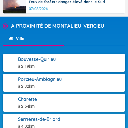
Feux de forêts : danger élevé dans le Sud
07/08/2026
A PROXIMITÉ DE MONTALIEU-VERCIEU
Ville
Bouvesse-Quirieu
à 2.19km
Porcieu-Amblagnieu
à 2.32km
Charette
à 2.64km
Serrières-de-Briord
à 4.02km