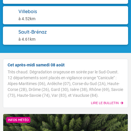
Villebois
à 4.52km
Sault-Brénaz
à 4.61km
Cet après-midi samedi 08 août
Très chaud. Dégradation orageuse en soirée par le Sud-Ouest.
12 départements sont placés en vigilance orange "Canicule" :
Alpes-Maritimes (06), Ardèche (07), Corse-du-Sud (2A), Haute-
Corse (2B), Drôme (26), Gard (30), Isère (38), Rhône (69), Savoie
(73), Haute-Savoie (74), Var (83), et Vaucluse (84).
LIRE LE BULLETIN
INFOS MÉTÉO