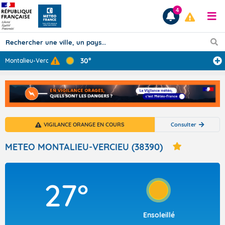
4
30°
Montalieu-Verci
...
Prévisions
TOUS LES RÉSULTATS
VIGILANCE ORANGE EN COURS
Consulter
Articles
METEO MONTALIEU-VERCIEU (38390)
27°
Ensoleillé