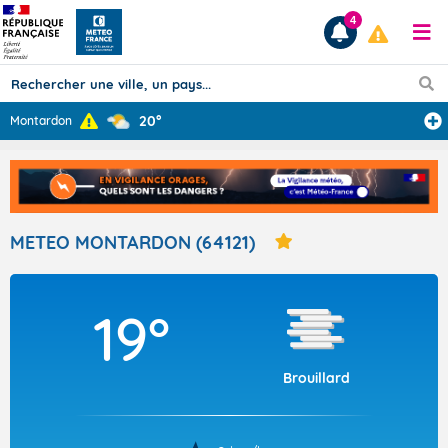
4
20°
Montardon
Prévisions
TOUS LES RÉSULTATS
METEO MONTARDON (64121)
Articles
19°
Brouillard