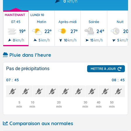
0
km/h
MAINTENANT
LUNDI 10
07:45
Matin
Après-midi
Soirée
Nuit
19°
22°
27°
24°
20°
0
km/h
5
km/h
10
km/h
15
km/h
5
km/h
Pluie dans l'heure
Pas de précipitations
METTRE À JOUR
07 : 45
08 : 45
5
10
20
30
40
50
min
min
min
min
min
min
Comparaison aux normales