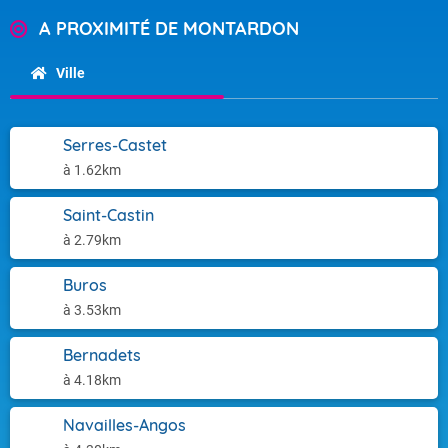
A PROXIMITÉ DE MONTARDON
Ville
Serres-Castet
à 1.62km
Saint-Castin
à 2.79km
Buros
à 3.53km
Bernadets
à 4.18km
Navailles-Angos