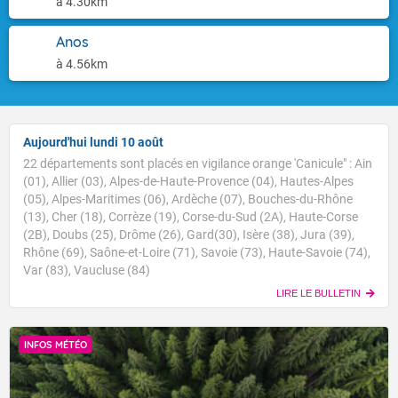
à 4.30km
Anos
à 4.56km
Aujourd'hui lundi 10 août
22 départements sont placés en vigilance orange 'Canicule" : Ain
(01), Allier (03), Alpes-de-Haute-Provence (04), Hautes-Alpes
(05), Alpes-Maritimes (06), Ardèche (07), Bouches-du-Rhône
(13), Cher (18), Corrèze (19), Corse-du-Sud (2A), Haute-Corse
(2B), Doubs (25), Drôme (26), Gard(30), Isère (38), Jura (39),
Rhône (69), Saône-et-Loire (71), Savoie (73), Haute-Savoie (74),
Var (83), Vaucluse (84)
LIRE LE BULLETIN
INFOS MÉTÉO