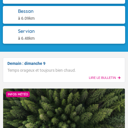
Bessan
à 6.09km
Servian
à 6.48km
Demain : dimanche 9
Temps orageux et toujours bien chaud.
LIRE LE BULLETIN
INFOS MÉTÉO