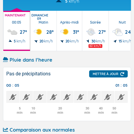
5
km/h
MAINTENANT
DIMANCHE
09
00:05
Matin
Après-midi
Soirée
Nuit
27°
28°
31°
27°
24°
5
km/h
20
km/h
20
km/h
30
km/h
15
km/h
60 km/h
Pluie dans l'heure
Pas de précipitations
METTRE À JOUR
00 : 05
01 : 05
5
10
20
30
40
50
min
min
min
min
min
min
Comparaison aux normales