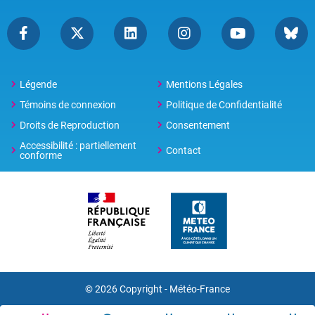
Légende
Mentions Légales
Témoins de connexion
Politique de Confidentialité
Droits de Reproduction
Consentement
Accessibilité : partiellement
Contact
conforme
© 2026 Copyright -
Météo-France