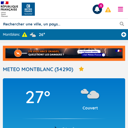
4
26°
Montblanc
Prévisions
TOUS LES RÉSULTATS
METEO MONTBLANC (34290)
Articles
27°
Couvert