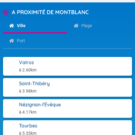
A PROXIMITÉ DE MONTBLANC
Ville
Plage
Port
Valros
à 2.60km
Saint-Thibéry
à 3.98km
Nézignan-l'Évêque
à 4.17km
Tourbes
à 5.55km