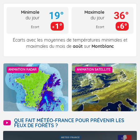
Minimale
Maximale
19°
36°
du jour
du jour
1°
6°
Ecart
Ecart
Écarts avec les moyennes de températures minimales et
maximales du mois de
août
sur
Montblanc
ANIMATION RADAR
ANIMATION SATELLITE
QUE FAIT MÉTÉO-FRANCE POUR PRÉVENIR LES
FEUX DE FORÊTS ?