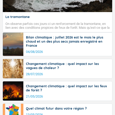
Fermer
La tramontane
On observe parfois ces jours-ci un renforcement de la tramontane, en
lien avec des conditions propices de feux de forêt. Mais qu'est-ce que la
tramontane ? Quelles sont ses caractéristiques ? La tramontane est un
vent turbulent soufflant de secteur nord-ouest à nord, ou ouest à nord-
Bilan climatique : juillet 2026 est le mois le plus
ouest, dans un secteur qui part du Roussillon à la vallée de l’Aude et à
chaud et un des plus secs jamais enregistré en
l’ouest de l’Hérault. L’étymologie de ce vent vient du latin trasmontanus,
France
signifiant au-delà des monts, en allusion aux régions montagneuses
d’où provient ce vent.
04/08/2026
Changement climatique : quel impact sur les
vagues de chaleur ?
28/07/2026
Changement climatique : quel impact sur les feux
de forêt ?
21/05/2026
Quel climat futur dans votre région ?
13/05/2026