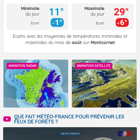
Minimale
Maximale
11°
29°
du jour
du jour
1°
6°
Ecart
Ecart
Écarts avec les moyennes de températures minimales et
maximales du mois de
août
sur
Montcornet
ANIMATION RADAR
ANIMATION SATELLITE
QUE FAIT MÉTÉO-FRANCE POUR PRÉVENIR LES
FEUX DE FORÊTS ?