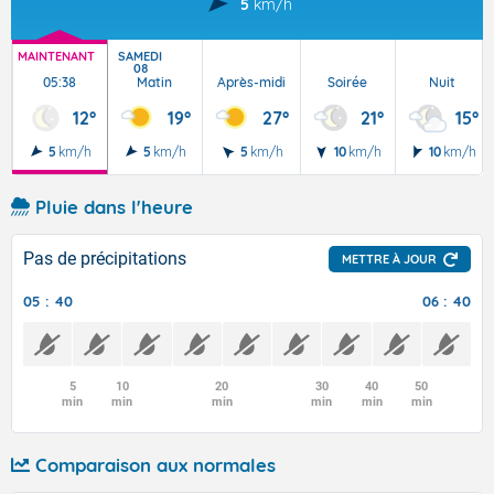
5
km/h
MAINTENANT
SAMEDI
08
05:38
Matin
Après-midi
Soirée
Nuit
12°
19°
27°
21°
15°
5
km/h
5
km/h
5
km/h
10
km/h
10
km/h
Pluie dans l'heure
Pas de précipitations
METTRE À JOUR
05 : 40
06 : 40
5
10
20
30
40
50
min
min
min
min
min
min
Comparaison aux normales