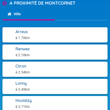
A PROXIMITÉ DE MONTCORNET
Ville
Arreux
à 1.70km
Renwez
à 2.18km
Cliron
à 2.54km
Lonny
à 3.49km
Houldizy
à 3.71km