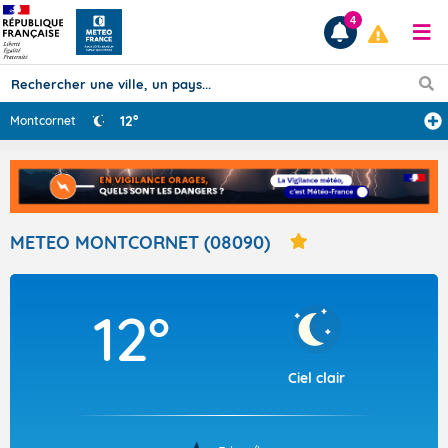
4
12°
Montcornet
Prévisions
TOUS LES RÉSULTATS
METEO MONTCORNET (08090)
Articles
12°
Ciel clair