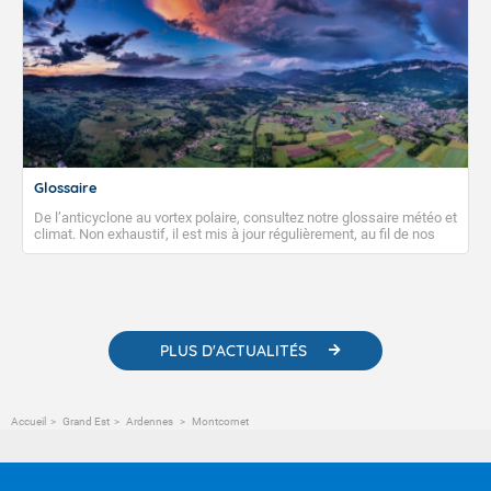
Glossaire
De l’anticyclone au vortex polaire, consultez notre glossaire météo et
climat. Non exhaustif, il est mis à jour régulièrement, au fil de nos
publications. Vous y trouverez également des liens utiles vers nos
contenus pédagogiques concernant les phénomènes
météorologiques et des informations scientifiques sur le
changement climatique.
PLUS D'ACTUALITÉS
Accueil
Grand Est
Ardennes
Montcornet