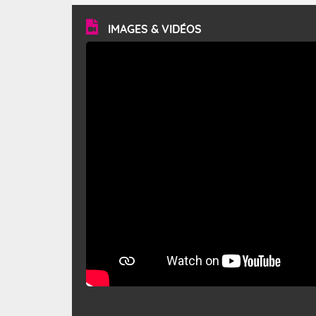
vitesse moyenne de 50 km/h et atteindre 80 à 100 km/h
en rafales, parfois davantage. Il parcourt la basse vallée
du Rhône et la Provence et envahit le littoral
IMAGES & VIDÉOS
méditerranéen à partir de la Camargue.