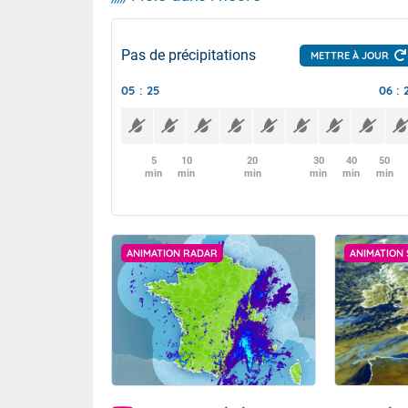
Pas de précipitations
METTRE À JOUR
05 : 25
06 : 
5
10
20
30
40
50
min
min
min
min
min
min
ANIMATION RADAR
ANIMATION 