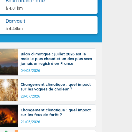
Bourron-Marlotte
aison.
r l'Occitanie
à 4.01km
e puis
région Midi-
Darvault
tié nord du
rranéen. Les
à 4.44km
-totalité du
et même
Bilan climatique : juillet 2026 est le
mois le plus chaud et un des plus secs
jamais enregistré en France
04/08/2026
Changement climatique : quel impact
sur les vagues de chaleur ?
28/07/2026
Changement climatique : quel impact
sur les feux de forêt ?
21/05/2026