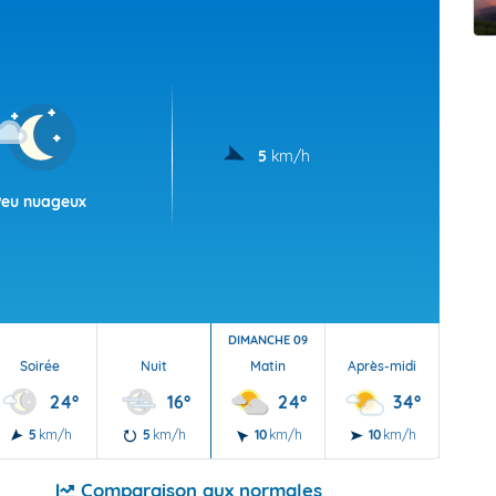
t Futuna
oid
5
km/h
Peu nuageux
DIMANCHE 09
Soirée
Nuit
Matin
Après-midi
Soi
24°
16°
24°
34°
5
km/h
5
km/h
10
km/h
10
km/h
10
Comparaison aux normales