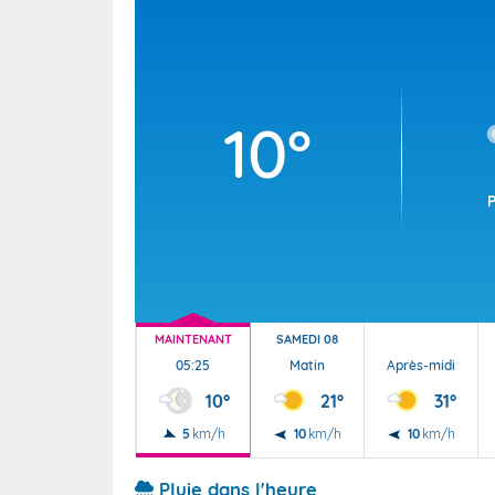
Wallis e
Grand fr
10°
MAINTENANT
SAMEDI 08
05:25
Matin
Après-midi
10°
21°
31°
5
km/h
10
km/h
10
km/h
Pluie dans l'heure