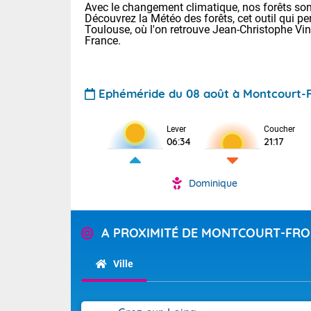
Avec le changement climatique, nos forêts sont
Découvrez la Météo des forêts, cet outil qui pe
Toulouse, où l'on retrouve Jean-Christophe Vi
France.
Ephéméride du 08 août à Montcourt-F
Voici les tem
Lever
Coucher
06:34
21:17
31 Lyon : 35 
: 32 Nancy : 
31 Lille : 28 
Dominique
Aujourd'hui 
TENDANCE P
Très chaud
Pour la sema
A PROXIMITÉ DE MONTCOURT-FR
En matinée, le
Au niveau du 
températures 
Ville
aux Hauts-de-F
Corse. L'aprè
Tendance des
Pyrénées, la
2026 :
Les orages py