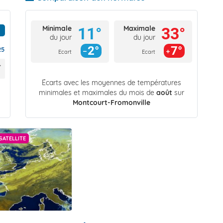
Minimale
Maximale
11°
33°
du jour
du jour
2°
7°
25
Ecart
Ecart
Écarts avec les moyennes de températures
minimales et maximales du mois de
août
sur
Montcourt-Fromonville
SATELLITE