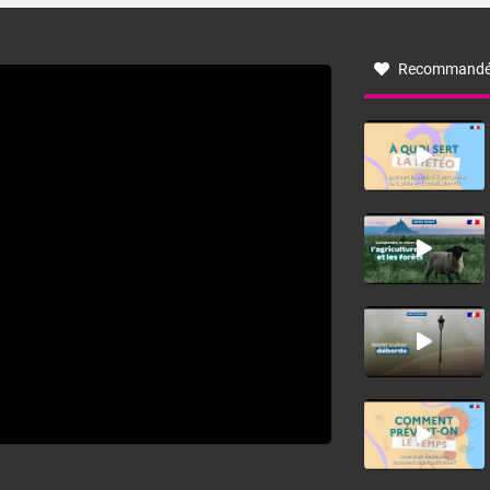
à nord-ouest, dans un secteur qui part du Roussillon à la
vallée de l’Aude et à l’ouest de l’Hérault. L’étymologie de
ce vent vient du latin trasmontanus, signifiant au-delà des
monts, en allusion aux régions montagneuses d’où
Recommandé
provient ce vent.