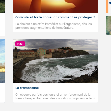
Canicule et forte chaleur : comment se protéger ?
La chaleur a un effet immédiat sur l’organisme, dès les
premières augmentations de température.
VENT
La tramontane
On observe parfois ces jours-ci un renforcement de la
tramontane, en lien avec des conditions propices de feux
de forêt. Mais qu'est-ce que la tramontane ? Quelles sont
ses caractéristiques ? La tramontane est un vent
turbulent soufflant de secteur nord-ouest à nord, ou ouest