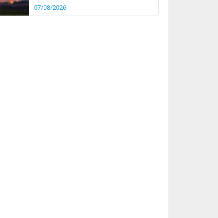
07/08/2026
rée
Nuit
27°
20°
km/h
5
km/h