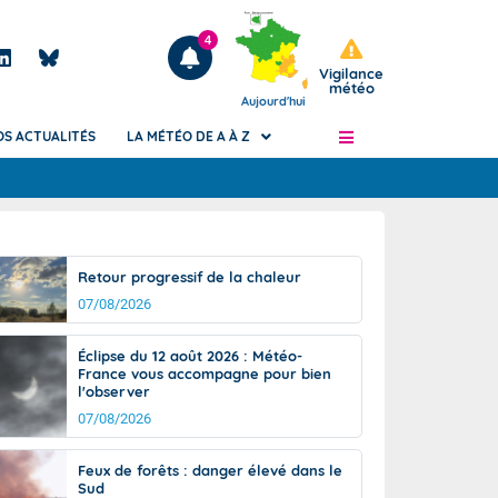
4
Vigilance
météo
Aujourd'hui
OS ACTUALITÉS
LA MÉTÉO DE A À Z
Articles
ngers
Retour progressif de la chaleur
Phénomènes dangereux de J+2 à J+7
07/08/2026
civile
Avertissement pluies intenses à l'échelle
des communes (Apic)
és
Éclipse du 12 août 2026 : Météo-
Bulletins Marine
France vous accompagne pour bien
l'observer
ateur de
Bulletins d'estimation du risque
d'avalanche
07/08/2026
-pompier
Météo des forêts
Feux de forêts : danger élevé dans le
Vigicrues
Sud