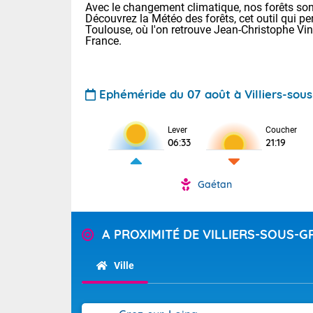
Avec le changement climatique, nos forêts sont
Découvrez la Météo des forêts, cet outil qui pe
Toulouse, où l'on retrouve Jean-Christophe Vi
France.
Ephéméride du 07 août à Villiers-sou
Lever
Coucher
Voici les tem
06:33
21:19
28 Lyon : 31 
: 27 Nancy : 
31 Lille : 26 
Gaétan
TENDANCE P
Demain : ven
Pour la sema
A PROXIMITÉ DE VILLIERS-SOUS-G
Calme, enso
Cette semain
La journée s'
temps devrait 
Ville
territoire. O
Tendance des
pyrénéennes, l
2026 :
alors que la 