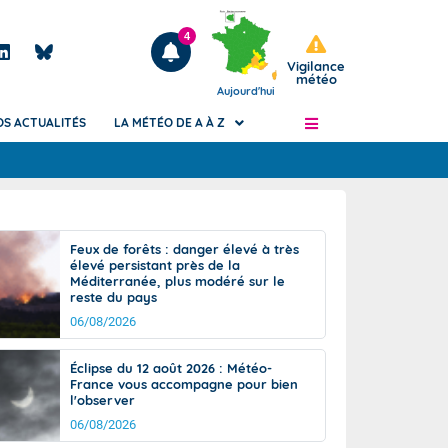
4
Vigilance
météo
Aujourd'hui
OS ACTUALITÉS
LA MÉTÉO DE A À Z
Articles
ngers
Feux de forêts : danger élevé à très
Phénomènes dangereux de J+2 à J+7
élevé persistant près de la
civile
Méditerranée, plus modéré sur le
Avertissement pluies intenses à l'échelle
reste du pays
des communes (Apic)
és
06/08/2026
Bulletins Marine
ateur de
Bulletins d'estimation du risque
Éclipse du 12 août 2026 : Météo-
d'avalanche
France vous accompagne pour bien
-pompier
l'observer
Météo des forêts
06/08/2026
Vigicrues