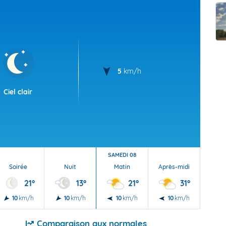
t Futuna
oid
5
km/h
Ciel clair
SAMEDI 08
Soirée
Nuit
Matin
Après-midi
Soi
21°
13°
21°
31°
10
km/h
10
km/h
10
km/h
10
km/h
5
Comparaison aux normales