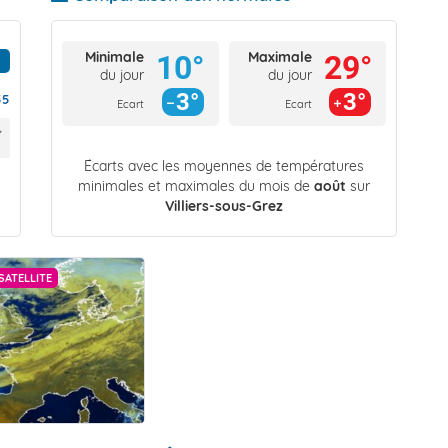
Minimale
Maximale
10°
29°
du jour
du jour
3°
3°
55
Ecart
Ecart
Écarts avec les moyennes de températures
minimales et maximales du mois de
août
sur
Villiers-sous-Grez
SATELLITE