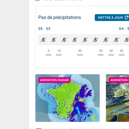
Pas de précipitations
METTRE À JOUR
03 : 55
04 : 
5
10
20
30
40
50
min
min
min
min
min
min
ANIMATION RADAR
ANIMATION 