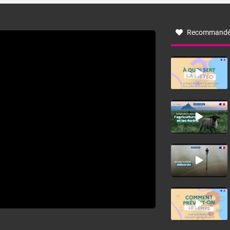
à nord-ouest, dans un secteur qui part du Roussillon à la
vallée de l’Aude et à l’ouest de l’Hérault. L’étymologie de
ce vent vient du latin trasmontanus, signifiant au-delà des
monts, en allusion aux régions montagneuses d’où
Recommandé
provient ce vent.