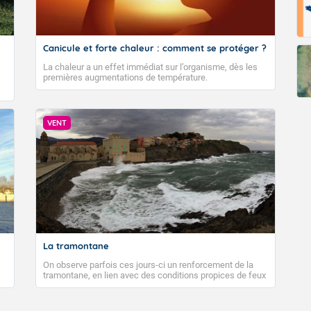
Canicule et forte chaleur : comment se protéger ?
La chaleur a un effet immédiat sur l’organisme, dès les
premières augmentations de température.
VENT
La tramontane
On observe parfois ces jours-ci un renforcement de la
tramontane, en lien avec des conditions propices de feux
de forêt. Mais qu'est-ce que la tramontane ? Quelles sont
ses caractéristiques ? La tramontane est un vent
turbulent soufflant de secteur nord-ouest à nord, ou ouest