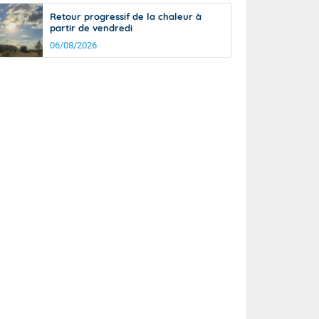
Retour progressif de la chaleur à
partir de vendredi
06/08/2026
rée
Nuit
24°
17°
km/h
5
km/h