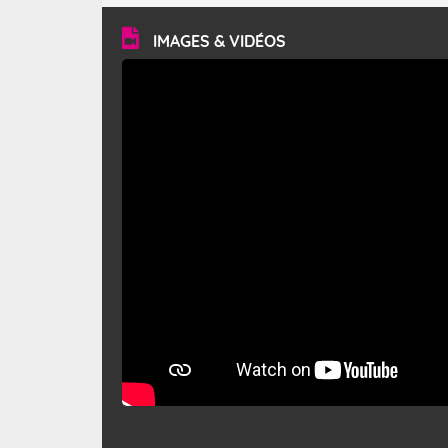
vitesse moyenne de 50 km/h et atteindre 80 à 100 km/h
en rafales, parfois davantage. Il parcourt la basse vallée
du Rhône et la Provence et envahit le littoral
IMAGES & VIDÉOS
méditerranéen à partir de la Camargue.