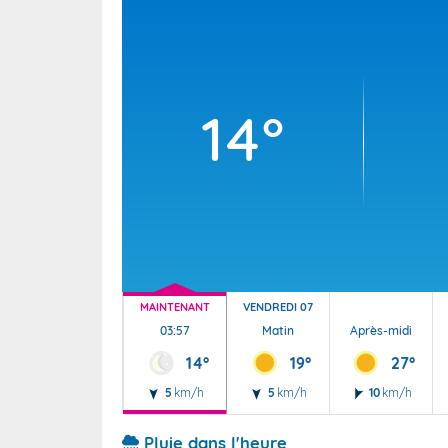
Wallis e
Grand fr
14°
MAINTENANT
VENDREDI 07
03:57
Matin
Après-midi
14°
19°
27°
5
km/h
5
km/h
10
km/h
Pluie dans l'heure