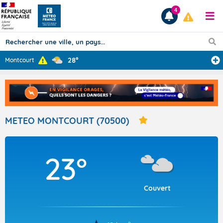
4
28°
Montcourt
Prévisions
TOUS LES RÉSULTATS
METEO MONTCOURT (70500)
Articles
23°
Couvert