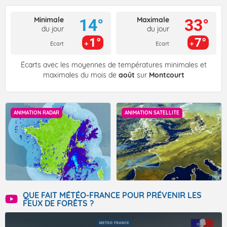
Minimale
Maximale
14°
33°
du jour
du jour
1°
7°
Ecart
Ecart
Écarts avec les moyennes de températures minimales et
maximales du mois de
août
sur
Montcourt
ANIMATION RADAR
ANIMATION SATELLITE
QUE FAIT MÉTÉO-FRANCE POUR PRÉVENIR LES
FEUX DE FORÊTS ?