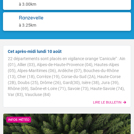
à 3.00km
Ranzevelle
à 3.25km
Cet après-midi lundi 10 août
22 départements sont placés en vigilance orange 'Canicule" : Ain
(01), Allier (03), Alpes-de-Haute-Provence (04), Hautes-Alpes
(05), Alpes-Maritimes (06), Ardèche (07), Bouches-du-Rhône
(13), Cher (18), Corrèze (19), Corse-du-Sud (2A), Haute-Corse
(2B), Doubs (25), Drôme (26), Gard(30), Isère (38), Jura (39),
Rhône (69), Saône-et-Loire (71), Savoie (73), Haute-Savoie (74),
Var (83), Vaucluse (84)
LIRE LE BULLETIN
INFOS MÉTÉO