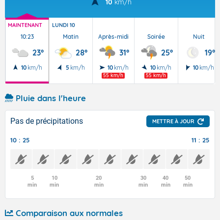
10
km/h
MAINTENANT
LUNDI 10
10:23
Matin
Après-midi
Soirée
Nuit
23°
28°
31°
25°
19°
10
km/h
5
km/h
10
km/h
10
km/h
10
km/h
55 km/h
55 km/h
Pluie dans l'heure
Pas de précipitations
METTRE À JOUR
10 : 25
11 : 25
5
10
20
30
40
50
min
min
min
min
min
min
Comparaison aux normales