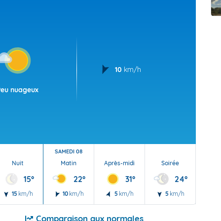
t Futuna
oid
10
km/h
Peu nuageux
SAMEDI 08
Nuit
Matin
Après-midi
Soirée
Nu
15°
22°
31°
24°
15
km/h
10
km/h
5
km/h
5
km/h
5
Comparaison aux normales