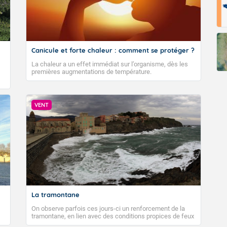
Canicule et forte chaleur : comment se protéger ?
La chaleur a un effet immédiat sur l’organisme, dès les
premières augmentations de température.
VENT
La tramontane
On observe parfois ces jours-ci un renforcement de la
tramontane, en lien avec des conditions propices de feux
de forêt. Mais qu'est-ce que la tramontane ? Quelles sont