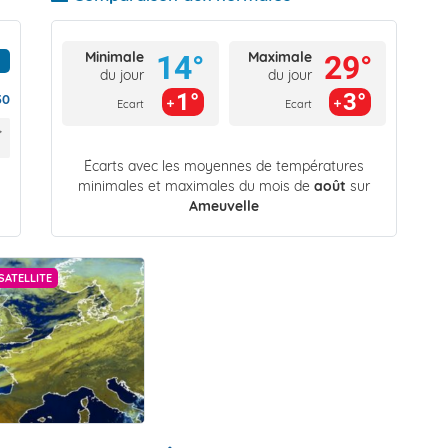
Minimale
Maximale
14°
29°
du jour
du jour
1°
3°
30
Ecart
Ecart
Écarts avec les moyennes de températures
minimales et maximales du mois de
août
sur
Ameuvelle
SATELLITE