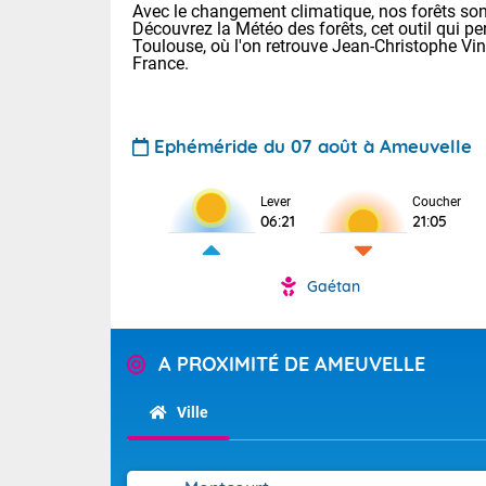
Avec le changement climatique, nos forêts sont
Découvrez la Météo des forêts, cet outil qui pe
Toulouse, où l'on retrouve Jean-Christophe Vi
France.
Ephéméride du 07 août à Ameuvelle
Voici les tem
Lever
Coucher
06:21
21:05
22/14 Paris :
Clermont-Fd :
Limoges : 29/
Gaétan
Lille : 25/15
TENDANCE P
Demain same
Pour la sema
A PROXIMITÉ DE AMEUVELLE
Très chaud
samedi, 12
Au niveau du 
températures 
Alpes-Marit
Ville
Drôme (26),
Tendance des
(74), Var (8
2026 :