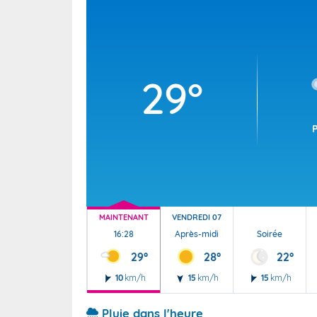
Wallis e
Grand fr
29°
MAINTENANT
VENDREDI 07
16:28
Après-midi
Soirée
29°
28°
22°
10
km/h
15
km/h
15
km/h
Pluie dans l'heure