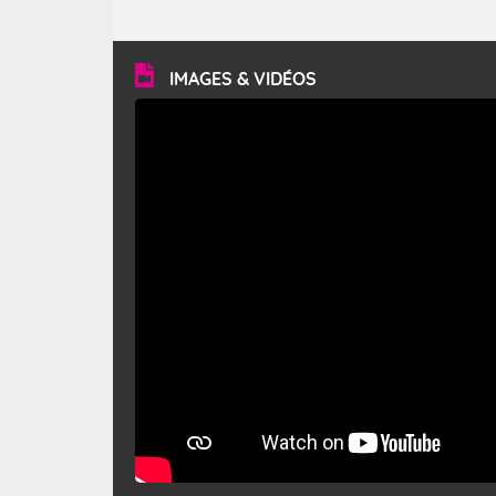
caractéristiques ? Le mistral est un vent régional,
turbulent et généralement sec, pouvant souffler à une
vitesse moyenne de 50 km/h et atteindre 80 à 100 km/h
en rafales, parfois davantage. Il parcourt la basse vallée
du Rhône et la Provence et envahit le littoral
IMAGES & VIDÉOS
méditerranéen à partir de la Camargue.