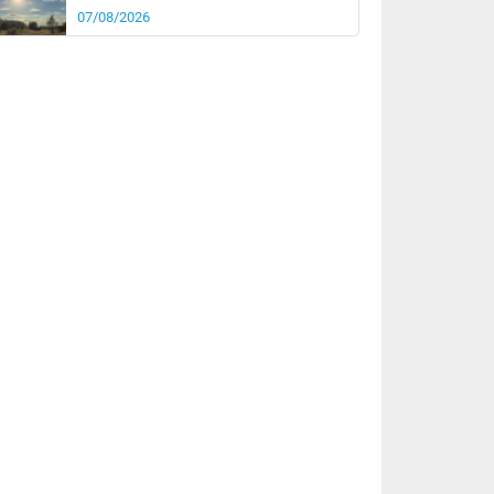
07/08/2026
it
17°
km/h