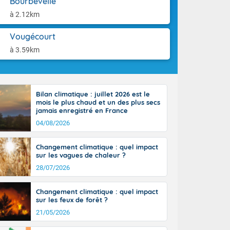
Bourbévelle
-France jusque
aison.
sur la Corse.
à 2.12km
des Pyrénées,
. En marge de
Vougécourt
rection de la
à 3.59km
di. En soirée,
 sur
e thermomètre
squ'à 22 à 24,
Bilan climatique : juillet 2026 est le
culier, sur le
mois le plus chaud et un des plus secs
, hors côtes
jamais enregistré en France
nt 38 ou 39
04/08/2026
Changement climatique : quel impact
sur les vagues de chaleur ?
28/07/2026
Changement climatique : quel impact
sur les feux de forêt ?
21/05/2026