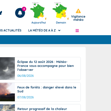
4
Vigilance
météo
Aujourd'hui
Demain
OS ACTUALITÉS
LA MÉTÉO DE A À Z
Articles
ngers
Éclipse du 12 août 2026 : Météo-
Phénomènes dangereux de J+2 à J+7
France vous accompagne pour bien
civile
l'observer
Avertissement pluies intenses à l'échelle
des communes (Apic)
06/08/2026
és
Bulletins Marine
Feux de forêts : danger élevé dans le
ateur de
Bulletins d'estimation du risque
Sud
d'avalanche
07/08/2026
-pompier
Météo des forêts
Vigicrues
Retour progressif de la chaleur