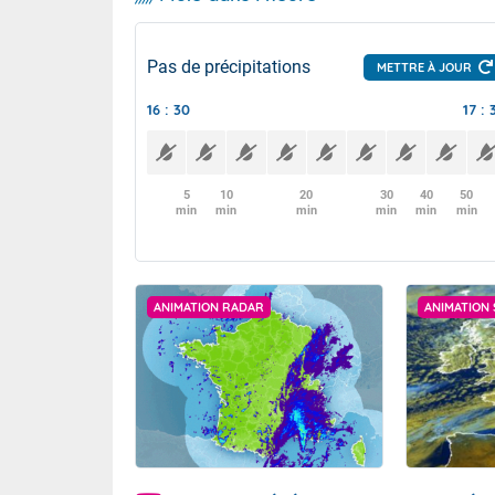
Pas de précipitations
METTRE À JOUR
16 : 30
17 : 
5
10
20
30
40
50
min
min
min
min
min
min
ANIMATION RADAR
ANIMATION 