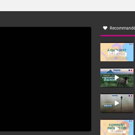
ses caractéristiques ? La tramontane est un vent
turbulent soufflant de secteur nord-ouest à nord, ou ouest
à nord-ouest, dans un secteur qui part du Roussillon à la
vallée de l’Aude et à l’ouest de l’Hérault. L’étymologie de
ce vent vient du latin trasmontanus, signifiant au-delà des
monts, en allusion aux régions montagneuses d’où
Recommandé
provient ce vent.