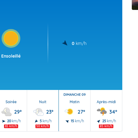
t Futuna
oid
0
km/h
Ensoleillé
DIMANCHE 09
Soirée
Nuit
Matin
Après-midi
Soi
29°
23°
27°
34°
20
km/h
5
km/h
15
km/h
25
km/h
30
65 km/h
50 km/h
85 km/h
90 