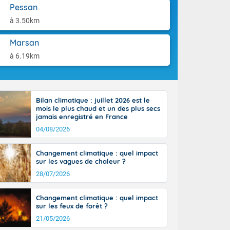
st du pays en
aison.
Pessan
que sur la
à 3.50km
, la chaine
 par
Marsan
ure nuageuse
n seconde
à 6.19km
e Midi-
u-Charentes.
 90 km/h. Les
 30 degrés
Bilan climatique : juillet 2026 est le
e, avec 34 à
mois le plus chaud et un des plus secs
s, et 39 à 40
jamais enregistré en France
04/08/2026
Changement climatique : quel impact
sur les vagues de chaleur ?
28/07/2026
e-Aquitaine,
'Île-de-
Changement climatique : quel impact
isolés
sur les feux de forêt ?
maritimes sont
21/05/2026
 ondées sont