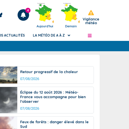
4
Vigilance
météo
Aujourd'hui
Demain
OS ACTUALITÉS
LA MÉTÉO DE A À Z
Articles
ngers
Retour progressif de la chaleur
Phénomènes dangereux de J+2 à J+7
07/08/2026
civile
Avertissement pluies intenses à l'échelle
des communes (Apic)
és
Éclipse du 12 août 2026 : Météo-
Bulletins Marine
France vous accompagne pour bien
l'observer
ateur de
Bulletins d'estimation du risque
d'avalanche
07/08/2026
-pompier
Météo des forêts
Feux de forêts : danger élevé dans le
Vigicrues
Sud