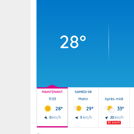
Wallis e
Grand fr
28°
MAINTENANT
SAMEDI 08
11:03
Matin
Après-midi
28°
29°
33°
0
km/h
5
km/h
20
km/h
85 km/h