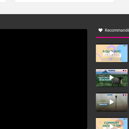
de forêt. Mais qu'est-ce que la tramontane ? Quelles sont
ses caractéristiques ? La tramontane est un vent
turbulent soufflant de secteur nord-ouest à nord, ou ouest
à nord-ouest, dans un secteur qui part du Roussillon à la
vallée de l’Aude et à l’ouest de l’Hérault. L’étymologie de
ce vent vient du latin trasmontanus, signifiant au-delà des
monts, en allusion aux régions montagneuses d’où
Recommandé
provient ce vent.