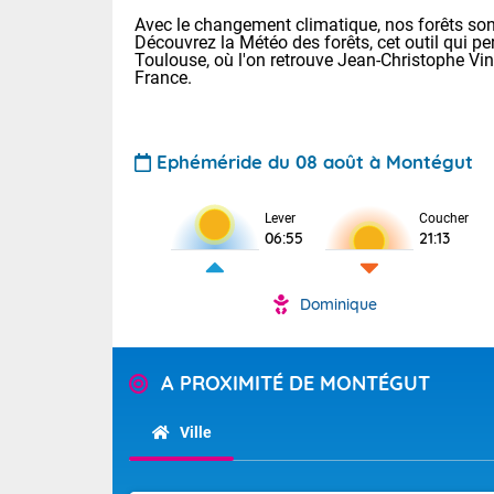
Avec le changement climatique, nos forêts sont
Découvrez la Météo des forêts, cet outil qui pe
Toulouse, où l'on retrouve Jean-Christophe Vi
France.
Ephéméride du 08 août à Montégut
Voici les tem
Lever
Coucher
: 22/28 Paris
06:55
21:13
Clermont-Fd :
Limoges : 24/
Lille : 22/29
Dominique
TENDANCE P
Cet après-mi
Pour la sema
Très chaud
A PROXIMITÉ DE MONTÉGUT
départemen
Au niveau du 
températures 
Maritimes 
Ville
(26), Gard 
Tendance des
(83), et Vau
2026 :