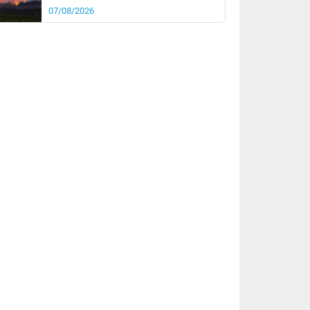
07/08/2026
rée
Nuit
26°
21°
km/h
10
km/h
km/h