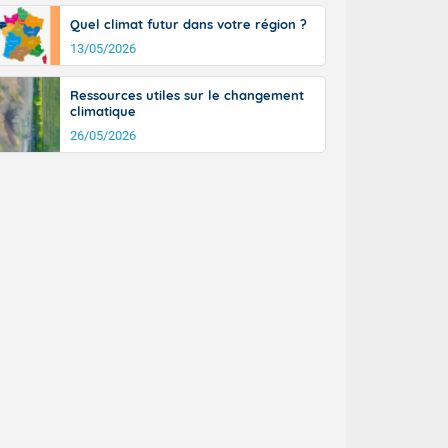
tinée, un peu
Quel climat futur dans votre région ?
ud du pays en
13/05/2026
tique. Des
ers le Jura et
ancs de
Ressources utiles sur le changement
t lumineux et
climatique
nise sur le
26/05/2026
ipitations en
km/h. Côté
mprises entre
 17 en Anjou.
açade
des pointes