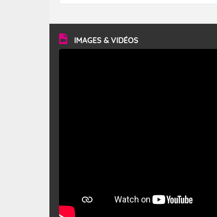
forêt. Mais qu'est-ce que le mistral ? Quelles sont ses
caractéristiques ? Le mistral est un vent régional,
turbulent et généralement sec, pouvant souffler à une
vitesse moyenne de 50 km/h et atteindre 80 à 100 km/h
en rafales, parfois davantage. Il parcourt la basse vallée
du Rhône et la Provence et envahit le littoral
IMAGES & VIDÉOS
méditerranéen à partir de la Camargue.