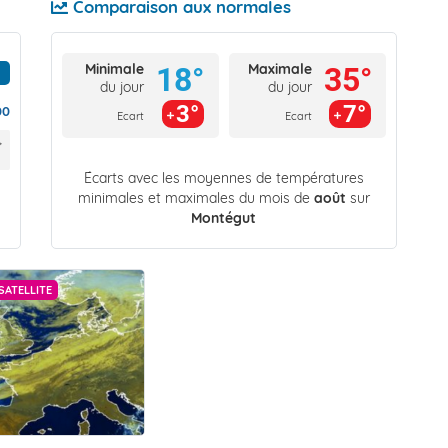
Comparaison aux normales
Minimale
Maximale
18°
35°
du jour
du jour
3°
7°
00
Ecart
Ecart
Écarts avec les moyennes de températures
minimales et maximales du mois de
août
sur
Montégut
SATELLITE