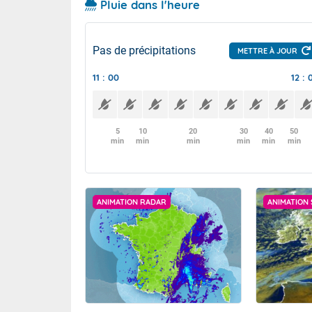
Pluie dans l'heure
Pas de précipitations
METTRE À JOUR
11 : 00
12 : 
5
10
20
30
40
50
min
min
min
min
min
min
ANIMATION RADAR
ANIMATION 