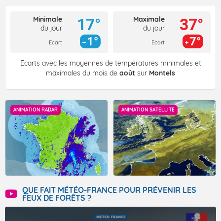
Minimale
Maximale
17°
37°
du jour
du jour
1°
7°
Ecart
Ecart
Écarts avec les moyennes de températures minimales et
maximales du mois de
août
sur
Montels
ANIMATION RADAR
ANIMATION SATELLITE
QUE FAIT MÉTÉO-FRANCE POUR PRÉVENIR LES
FEUX DE FORÊTS ?