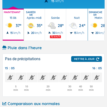
15
km/h
MAINTENANT
SAMEDI
DIMANCHE
08
09
15:06
Après-midi
Soirée
Nuit
Matin
37°
35°
28°
24°
28°
15
km/h
20
km/h
30
km/h
15
km/h
20
km/h
70 km/h
Pluie dans l'heure
Pas de précipitations
METTRE À JOUR
15 : 05
16 : 05
5
10
20
30
40
50
min
min
min
min
min
min
Comparaison aux normales