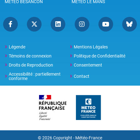
METEO BESANCON
METEO LE MANS
Légende
Mentions Légales
Témoins de connexion
Politique de Confidentialité
Droits de Reproduction
Consentement
Accessibilité : partiellement
Contact
conforme
© 2026 Copyright -
Météo-France