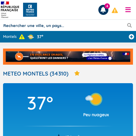
4
37°
Montels
Prévisions
TOUS LES RÉSULTATS
METEO MONTELS (34310)
Articles
37°
Peu nuageux