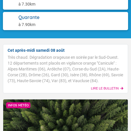
à 7.30km
Quarante
à 7.90km
Cet après-midi samedi 08 août
Très chaud. Dégradation orageuse en soirée par le Sud-Ouest.
12 départements sont placés en vigilance orange "Canicule" :
Alpes-Maritimes (06), Ardèche (07), Corse-du-Sud (2A), Haute-
Corse (2B), Drôme (26), Gard (30), Isère (38), Rhône (69), Savoie
(73), Haute-Savoie (74), Var (83), et Vaucluse (84).
LIRE LE BULLETIN
INFOS MÉTÉO